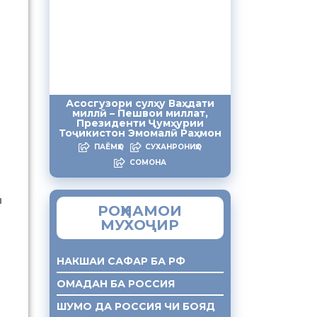
Асосгузори сулҳу Ваҳдати
миллӣ – Пешвои миллат,
Президенти Ҷумҳурии
Тоҷикистон Эмомалӣ Раҳмон
ПАЁМҲО
СУХАНРОНИҲО
СОМОНА
и
РОҲНАМОИ
МУХОҶИР
НАКШАИ САФАР БА РФ
ОМАДАН БА РОССИЯ
ШУМО ДА РОССИЯ ЧИ БОЯД