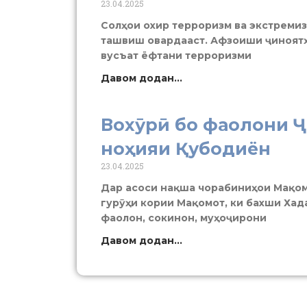
23.04.2025
Солҳои охир терроризм ва экстремиз
ташвиш овардааст. Афзоиши ҷиноятҳ
вусъат ёфтани терроризми
Давом додан...
Вохӯрӣ бо фаолони Ҷ
ноҳияи Қубодиён
23.04.2025
Дар асоси нақша чорабиниҳои Мақом
гурӯҳи кории Мақомот, ки бахши Хад
фаолон, сокинон, муҳоҷирони
Давом додан...