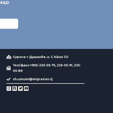
ниҳо
Суроға: г.Душанбе, к. С Айни 121
Тел/факс:+992-225-05-75, 225-05-91, 225-
05-89
sh.umumi@migration.tj