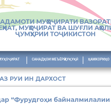
ХАДАМОТИ МУҲОҶИРАТИ ВАЗОРАТ
ЕҲНАТ, МУҲОҶИРАТ ВА ШУҒЛИ АҲОЛ
ҶУМҲУРИИ ТОҶИКИСТОН
МУҲОҶИРАТ
САНАДҲОИ МЕЪЁРӢ ҲУҚУҚӢ
ҲАМКОРИҲО
 АЗ РУИ ИН ДАРХОСТ
дар “Фурудгоҳи байналмилалии