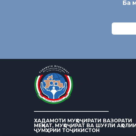
Ба 
ХАДАМОТИ МУҲОҶИРАТИ ВАЗОРАТИ
МЕҲНАТ, МУҲОҶИРАТ ВА ШУҒЛИ АҲОЛИ
ҶУМҲУРИИ ТОҶИКИСТОН