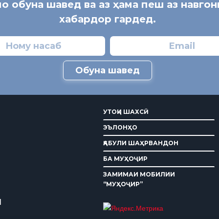
мо обуна шавед ва аз ҳама пеш аз навго
хабардор гардед.
Обуна шавед
УТОҚИ ШАХСӢ
ЭЪЛОНҲО
ҚАБУЛИ ШАҲРВАНДОН
БА МУҲОҶИР
ЗАМИМАИ МОБИЛИИ
“МУҲОҶИР”
И