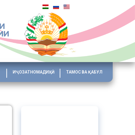
И
ИИ
ИҶОЗАТНОМАДИҲӢ
ТАМОС ВА ҚАБУЛ