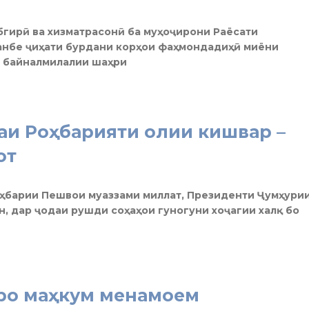
бгирӣ ва хизматрасонӣ ба муҳоҷирони Раёсати
анбе ҷиҳати бурдани корҳои фаҳмондадиҳӣ миёни
и байналмилалии шаҳри
аи Роҳбарияти олии кишвар –
от
оҳбарии Пешвои муаззами миллат, Президенти Ҷумҳури
, дар ҷодаи рушди соҳаҳои гуногуни хоҷагии халқ бо
ро маҳкум менамоем