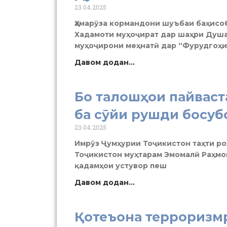
23.04.2025
Ҳамарӯза кормандони шуъбаи баҳисо
Хадамоти муҳоҷират дар шаҳри Душ
муҳоҷирони меҳнатӣ дар “Фурудгоҳ
Давом додан...
Бо талошҳои пайваст
ба сӯйи рушди босуб
23.04.2025
Имрӯз Ҷумҳурии Тоҷикистон таҳти р
Тоҷикистон муҳтарам Эмомалӣ Раҳмон
қадамҳои устувор пеш
Давом додан...
Қотеъона терроризм