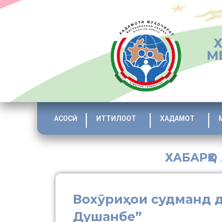
М
АСОСӢ
ИТТИЛООТ
ХАДАМОТ
ХАБАРҲО
Вохӯриҳои судманд 
Душанбе”