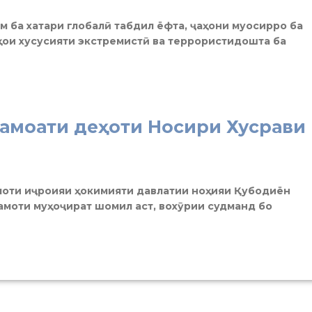
м ба хатари глобалӣ табдил ёфта, ҷаҳони муосирро ба
ои хусусияти экстремистӣ ва террористидошта ба
амоати деҳоти Носири Хусрави
оти иҷроияи ҳокимияти давлатии ноҳияи Қубодиён
амоти муҳоҷират шомил аст, вохӯрии судманд бо