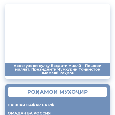
Асосгузори сулҳу Ваҳдати миллӣ – Пешвои
миллат, Президенти Ҷумҳурии Тоҷикистон
ПАЁМҲО
СУХАНРОНИҲО
СОМОНА
Эмомалӣ Раҳмон
РОҲНАМОИ МУХОҶИР
НАКШАИ САФАР БА РФ
ОМАДАН БА РОССИЯ