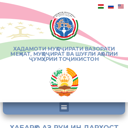
ХАДАМОТИ МУҲОҶИРАТИ ВАЗОРАТИ
МЕҲНАТ, МУҲОҶИРАТ ВА ШУҒЛИ АҲОЛИИ
ҶУМҲУРИИ ТОҶИКИСТОН
ХАБАРҲО АЗ РУИ ИН ДАРХОСТ