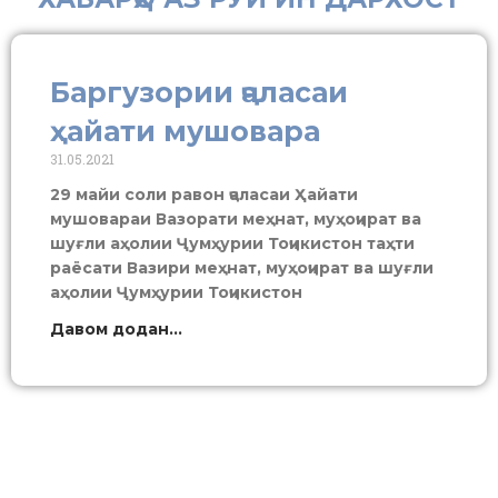
Баргузории ҷаласаи
ҳайати мушовара
31.05.2021
29 майи соли равон ҷаласаи Ҳайати
мушовараи Вазорати меҳнат, муҳоҷират ва
шуғли аҳолии Ҷумҳурии Тоҷикистон таҳти
раёсати Вазири меҳнат, муҳоҷират ва шуғли
аҳолии Ҷумҳурии Тоҷикистон
Давом додан...