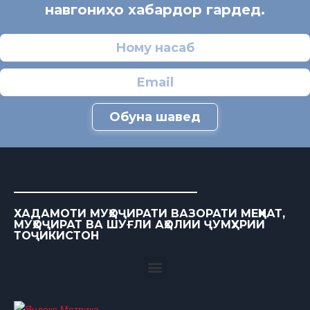
навгониҳо хабардор гардед.
Обуна шавед
ХАДАМОТИ МУҲОҶИРАТИ ВАЗОРАТИ МЕҲНАТ,
МУҲОҶИРАТ ВА ШУҒЛИ АҲОЛИИ ҶУМҲУРИИ
ТОҶИКИСТОН