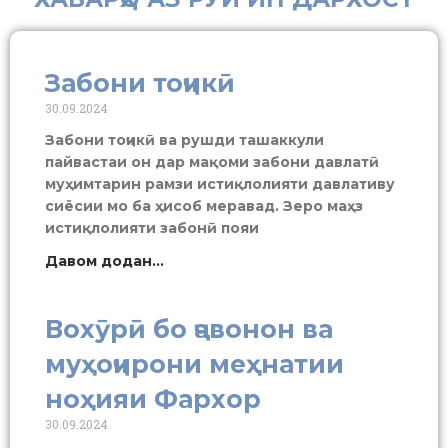
Забони тоҷикӣ
30.09.2024
Забони тоҷикӣ ва рушди ташаккули
пайвастаи он дар мақоми забони давлатӣ
муҳимтарин рамзи истиқлолияти давлативу
сиёсии мо ба ҳисоб меравад. Зеро маҳз
истиқлолияти забонӣ пояи
Давом додан...
Вохӯрӣ бо ҷавонон ва
муҳоҷирони меҳнатии
ноҳияи Фархор
30.09.2024