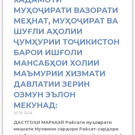
МУҲОҶИРАТИ ВАЗОРАТИ
МЕҲНАТ, МУҲОҶИРАТ ВА
ШУҒЛИ АҲОЛИИ
ҶУМҲУРИИ ТОҶИКИСТОН
БАРОИ ИШҒОЛИ
МАНСАБҲОИ ХОЛИИ
МАЪМУРИИ ХИЗМАТИ
ДАВЛАТИИ ЗЕРИН
ОЗМУН ЭЪЛОН
МЕКУНАД:
30.09.2024
ДАСТГОҲИ МАРКАЗӢ Раёсати муҳоҷирати
меҳнати Муовини сардори Раёсат-сардори