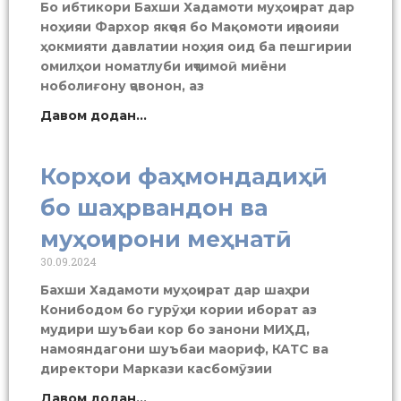
Бо ибтикори Бахши Хадамоти муҳоҷират дар
ноҳияи Фархор якҷоя бо Мақомоти иҷроияи
ҳокмияти давлатии ноҳия оид ба пешгирии
омилҳои номатлуби иҷтимоӣ миёни
ноболиғону ҷавонон, аз
Давом додан...
Корҳои фаҳмондадиҳӣ
бо шаҳрвандон ва
муҳоҷирони меҳнатӣ
30.09.2024
Бахши Хадамоти муҳоҷират дар шаҳри
Конибодом бо гурӯҳи кории иборат аз
мудири шуъбаи кор бо занони МИҲД,
намояндагони шуъбаи маориф, КАТС ва
директори Маркази касбомӯзии
Давом додан...