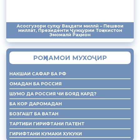
Асосгузори сулҳу Ваҳдати миллӣ – Пешвои
миллат, Президенти Ҷумҳурии Тоҷикистон
ПАЁМҲО
СУХАНРОНИҲО
СОМОНА
Эмомалӣ Раҳмон
РОҲНАМОИ МУХОҶИР
НАКШАИ САФАР БА РФ
ОМАДАН БА РОССИЯ
ШУМО ДА РОССИЯ ЧИ БОЯД КАРД?
БА КОР ДАРОМАДАН
БОЗГАШТ БА ВАТАН
ТАРТИБИ ГИРИФТАНИ ПАТЕНТ
ГИРИФТАНИ КУМАКИ ХУКУКИ