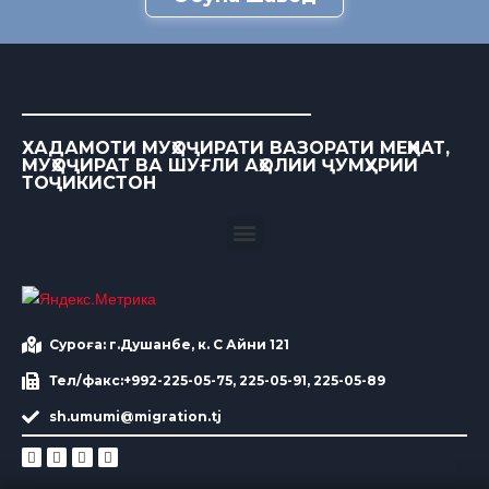
ХАДАМОТИ МУҲОҶИРАТИ ВАЗОРАТИ МЕҲНАТ,
МУҲОҶИРАТ ВА ШУҒЛИ АҲОЛИИ ҶУМҲУРИИ
ТОҶИКИСТОН
Суроға: г.Душанбе, к. С Айни 121
Тел/факс:+992-225-05-75, 225-05-91, 225-05-89
sh.umumi@migration.tj