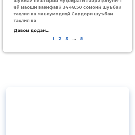
шуъбаи пешгирии муҳоҷирати ғайриқонунӣ-1
ҷой маоши вазифавӣ 3448,50 сомонӣ Шуъбаи
таҳлил ва маълумодиҳӣ Сардори шуъбаи
таҳлил ва
Давом додан...
1
2
3
…
5