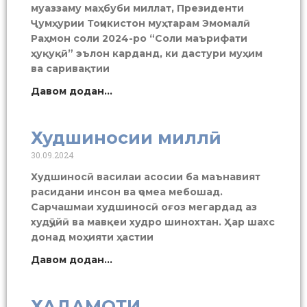
муаззаму маҳбуби миллат, Президенти
Ҷумҳурии Тоҷикистон муҳтарам Эмомалӣ
Раҳмон соли 2024-ро “Соли маърифати
ҳуқуқӣ” эълон карданд, ки дастури муҳим
ва саривақтии
Давом додан...
Худшиносии миллӣ
30.09.2024
Худшиносӣ василаи асосии ба маънавият
расидани инсон ва ҷомеа мебошад.
Сарчашмаи худшиносӣ оғоз мегардад аз
худҷӯйӣ ва мавқеи худро шинохтан. Ҳар шахс
донад моҳияти ҳастии
Давом додан...
ХАДАМОТИ