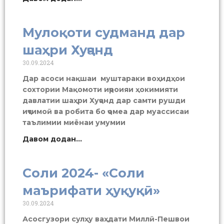
Мулоқоти судманд дар
шаҳри Хуҷанд
30.09.2024
Дар асоси нақшаи муштараки воҳидҳои
сохтории Мақомоти иҷроияи ҳокимияти
давлатии шаҳри Хуҷанд дар самти рушди
иҷтимоӣ ва робита бо ҷомеа дар муассисаи
таълимии миёнаи умумии
Давом додан...
Соли 2024- «Соли
маърифати ҳуқуқӣ»
30.09.2024
Асосгузори сулҳу ваҳдати Миллӣ-Пешвои