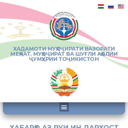
ХАДАМОТИ МУҲОҶИРАТИ ВАЗОРАТИ
МЕҲНАТ, МУҲОҶИРАТ ВА ШУҒЛИ АҲОЛИИ
ҶУМҲУРИИ ТОҶИКИСТОН
ХАБАРҲО АЗ РУИ ИН ДАРХОСТ