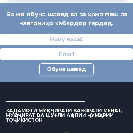
Ба мо обуна шавед ва аз ҳама пеш аз
навгониҳо хабардор гардед.
Обуна шавед
ХАДАМОТИ МУҲОҶИРАТИ ВАЗОРАТИ МЕҲНАТ,
МУҲОҶИРАТ ВА ШУҒЛИ АҲОЛИИ ҶУМҲУРИИ
ТОҶИКИСТОН