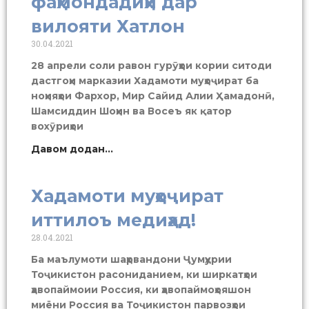
фаҳмондадиҳӣ дар
вилояти Хатлон
30.04.2021
28 апрели соли равон гурӯҳҳои кории ситоди
дастгоҳи марказии Хадамоти муҳоҷират ба
ноҳияҳои Фархор, Мир Сайид Алии Ҳамадонӣ,
Шамсиддин Шоҳин ва Восеъ як қатор
вохӯриҳои
Давом додан...
Хадамоти муҳоҷират
иттилоъ медиҳад!
28.04.2021
Ба маълумоти шаҳрвандони Ҷумҳурии
Тоҷикистон расониданием, ки ширкатҳои
ҳавопаймоии Россия, ки ҳавопаймоҳояшон
миёни Россия ва Тоҷикистон парвозҳои