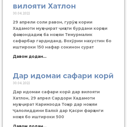
вилояти Хатлон
30.04.2021
29 апрели соли равон, гурӯҳи кории
Хадамоти муҳоҷират ҷиҳати бурдани корҳои
фаҳмондадиҳи ба ноҳияи Темурмалик
сафарбар гардиданд. Вохӯрии нахустин бо
иштироки 150 нафар сокинон сурат
Давом додан...
Дар идомаи сафари корӣ
30.04.2021
Дар идомаи сафари корӣ дар вилояти
Хатлон, 29 апрел Сардори Хадамоти
муҳоҷират Каримзода Тоҳир дар ноҳияи
Ҷалолиддини Балхӣ дар Қасри фарҳанги
ноҳия бо иштироки 500
Давом додан...