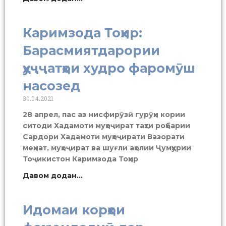
Каримзода Тоҳир:
Барасмиятдарории
ҳуҷҷатҳои худро фаромӯш
насозед
30.04.2021
28 апрел, пас аз нисфирӯзӣ гурӯҳи кории
ситоди Хадамоти муҳоҷират таҳти роҳбарии
Сардори Хадамоти муҳоҷирати Вазорати
меҳнат, муҳоҷират ва шуғли аҳолии Ҷумҳурии
Тоҷикистон Каримзода Тоҳир
Давом додан...
Идомаи корҳои