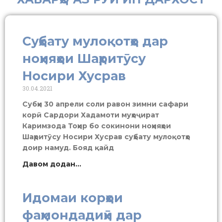
Суҳбату мулоқотҳо дар
ноҳияҳои Шаҳритӯсу
Носири Хусрав
30.04.2021
Субҳи 30 апрели соли равон зимни сафари
корӣ Сардори Хадамоти муҳоҷират
Каримзода Тоҳир бо сокинони ноҳияҳои
Шаҳритӯсу Носири Хусрав суҳбату мулоқотҳо
доир намуд. Бояд қайд
Давом додан...
Идомаи корҳои
фаҳмондадиҳӣ дар