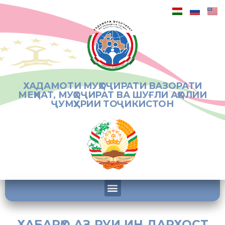
ХАДАМОТИ МУҲОҶИРАТИ ВАЗОРАТИ
МЕҲНАТ, МУҲОҶИРАТ ВА ШУҒЛИ АҲОЛИИ
ҶУМҲУРИИ ТОҶИКИСТОН
ХАБАРҲО АЗ РУИ ИН ДАРХОСТ