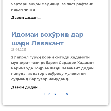
чартерӣ анҷом медиҳанд, аз паст рафтани
нархи чипта
Давом додан...
Идомаи вохӯриҳо дар
шаҳри Левакант
28.04.2021
27 апрел гурӯҳи кории ситоди Хадамоти
муҳоҷират таҳти роҳбарии Сардори Хадамот
Каримзода Тоҳир аз шаҳри Левакант дидан
намуда, як қатор вохӯриву мулоқотҳои
судманд баргузор намуданд.
Давом додан...
1
2
3
…
5