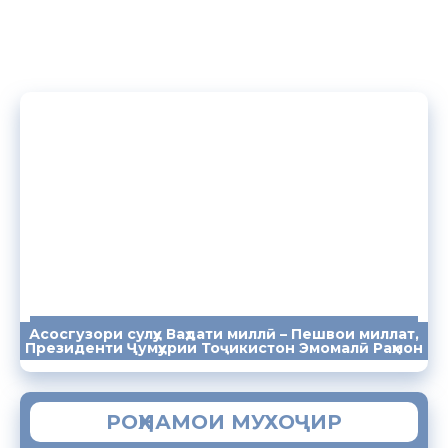
Асосгузори сулҳу Ваҳдати миллӣ – Пешвои миллат,
ПАЁМҲО
СУХАНРОНИҲО
СОМОНА
Президенти Ҷумҳурии Тоҷикистон Эмомалӣ Раҳмон
РОҲНАМОИ МУХОҶИР