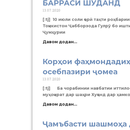
БАРРАСӢ ШУДАНД
13.07.2020
[:tj] 10 июли соли ҷорӣ таҳти роҳбар
Тоҷикистон Ҷабборзода Гулрӯ бо иш
Ҷумҳурии
Давом додан...
Корҳои фаҳмондадиҳ
осебпазири ҷомеа
13.07.2020
[:tj] Ба чорабинии навбатии иттил
муҳоҷират дар шаҳри Хуҷанд дар ҳамк
Давом додан...
Ҷамъбасти шашмоҳа 