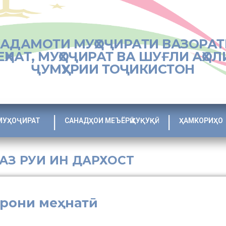
ХАДАМОТИ МУҲОҶИРАТИ ВАЗОРАТ
ЕҲНАТ, МУҲОҶИРАТ ВА ШУҒЛИ АҲОЛ
ҶУМҲУРИИ ТОҶИКИСТОН
МУҲОҶИРАТ
САНАДҲОИ МЕЪЁРӢ ҲУҚУҚӢ
ҲАМКОРИҲО
 АЗ РУИ ИН ДАРХОСТ
ирони меҳнатӣ