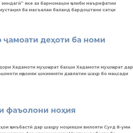
би зиндагӣ” яке аз барномаҳои ҷолиби маърифатии
и мустақил ба масъалаи баланд бардоштани сатҳи
 ҷамоати деҳоти ба номи
дори Хадамоти муҳоҷират бахши Хадамоти муҳоҷират дар
ақомоти иҷроияи ҳокимияти давлатии шаҳр бо мақсади
и фаъолони ноҳия
исҳои ҷамъбастӣ дар шаҳру ноҳияҳои вилояти Суғд 8-уми