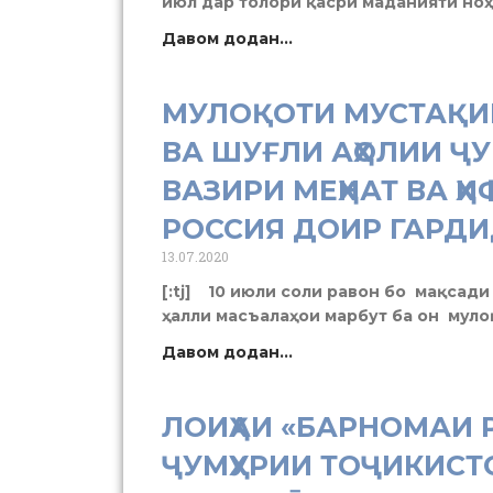
июл дар толори қасри маданияти ноҳ
Давом додан...
МУЛОҚОТИ МУСТАҚИМ
ВА ШУҒЛИ АҲОЛИИ Ҷ
ВАЗИРИ МЕҲНАТ ВА 
РОССИЯ ДОИР ГАРД
13.07.2020
[:tj] 10 июли соли равон бо мақсади
ҳалли масъалаҳои марбут ба он муло
Давом додан...
ЛОИҲАИ «БАРНОМАИ 
ҶУМҲУРИИ ТОҶИКИСТО