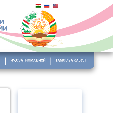
И
ИИ
ИҶОЗАТНОМАДИҲӢ
ТАМОС ВА ҚАБУЛ