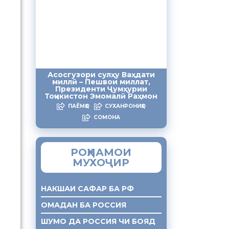
Асосгузори сулҳу Ваҳдати
миллӣ – Пешвои миллат,
Президенти Ҷумҳурии
Тоҷикистон Эмомалӣ Раҳмон
ПАЁМҲО
СУХАНРОНИҲО
СОМОНА
РОҲНАМОИ
МУХОҶИР
НАКШАИ САФАР БА РФ
ОМАДАН БА РОССИЯ
ШУМО ДА РОССИЯ ЧИ БОЯД