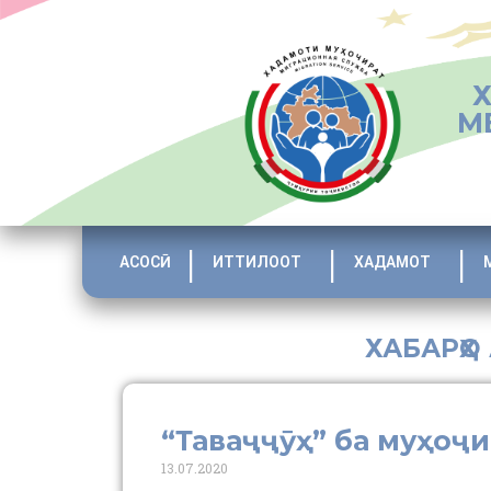
М
АСОСӢ
ИТТИЛООТ
ХАДАМОТ
ХАБАРҲО
“Таваҷҷӯҳ” ба муҳоҷ
13.07.2020