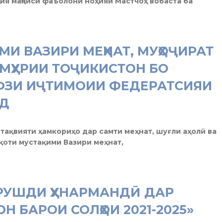
ия маҷлиси фаъолони ноҳияи Мастчоҳ вобаста ба
И ВАЗИРИ МЕҲНАТ, МУҲОҶИРАТ
УМҲУРИИ ТОҶИКИСТОН БО
ҲИФЗИ ИҶТИМОИИ ФЕДЕРАТСИЯИ
ИД
 тақвияти ҳамкориҳо дар самти меҳнат, шуғли аҳолӣ ва
қоти мустақими Вазири меҳнат,
РУШДИ ҲУНАРМАНДӢ ДАР
Н БАРОИ СОЛҲОИ 2021-2025»