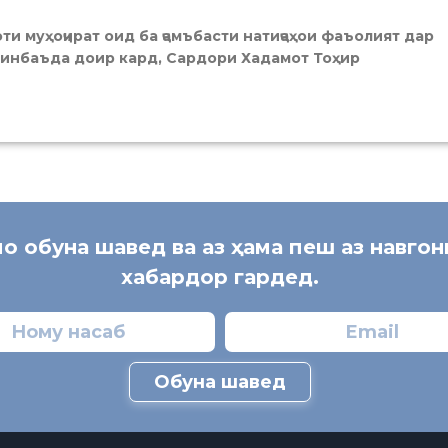
моти муҳоҷират оид ба ҷамъбасти натиҷаҳои фаъолият дар
минбаъда доир кард, Сардори Хадамот Тоҳир
мо обуна шавед ва аз ҳама пеш аз навго
хабардор гардед.
Обуна шавед