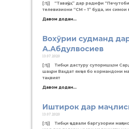
[:tj] “Таваҷҷӯҳ” дар радифи “Печуто
телевизиони “СМ – 1” буда, ин симо
Давом додан...
Вохӯрии судманд дар
А.Абдулвосиев
13.07.2020
[:tj] Тибқи дастуру супоришҳои Сар
шаҳри Ваҳдат якҷоя бо кормандони м
тақвият
Давом додан...
Иштирок дар маҷлис
13.07.2020
[:tj] Тибқи ҷадвали баргузории маҷл