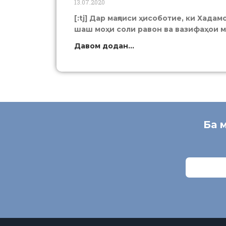
13.07.2020
[:tj] Дар маҷлиси ҳисоботие, ки Хада
шаш моҳи соли равон ва вазифаҳои 
Давом додан...
Ба 