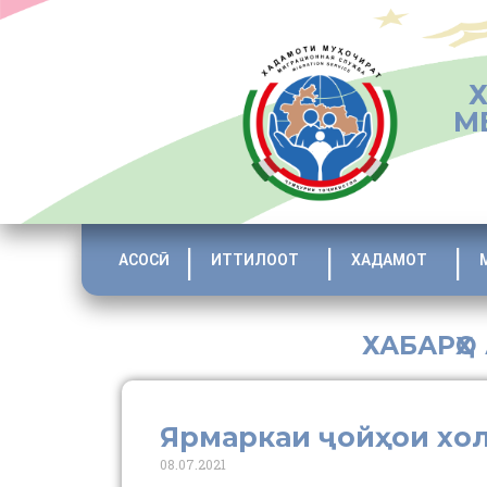
М
АСОСӢ
ИТТИЛООТ
ХАДАМОТ
ХАБАРҲО
Ярмаркаи ҷойҳои хо
08.07.2021