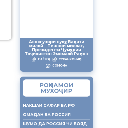
Асосгузори сулҳу Ваҳдати
миллӣ – Пешвои миллат,
Президенти Ҷумҳурии
Тоҷикистон Эмомалӣ Раҳмон
ПАЁМҲО
СУХАНРОНИҲО
СОМОНА
РОҲНАМОИ
МУХОҶИР
НАКШАИ САФАР БА РФ
ОМАДАН БА РОССИЯ
ШУМО ДА РОССИЯ ЧИ БОЯД