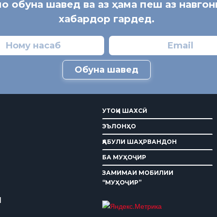
мо обуна шавед ва аз ҳама пеш аз навго
хабардор гардед.
Обуна шавед
УТОҚИ ШАХСӢ
ЭЪЛОНҲО
ҚАБУЛИ ШАҲРВАНДОН
БА МУҲОҶИР
ЗАМИМАИ МОБИЛИИ
“МУҲОҶИР”
И