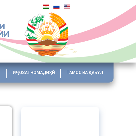
И
ИИ
ИҶОЗАТНОМАДИҲӢ
ТАМОС ВА ҚАБУЛ
н