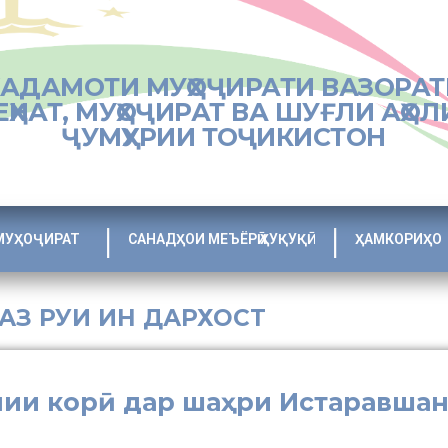
ХАДАМОТИ МУҲОҶИРАТИ ВАЗОРАТ
ЕҲНАТ, МУҲОҶИРАТ ВА ШУҒЛИ АҲОЛ
ҶУМҲУРИИ ТОҶИКИСТОН
МУҲОҶИРАТ
САНАДҲОИ МЕЪЁРӢ ҲУҚУҚӢ
ҲАМКОРИҲО
 АЗ РУИ ИН ДАРХОСТ
лии корӣ дар шаҳри Истаравша