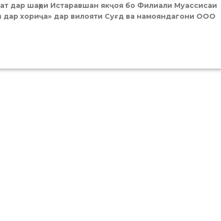
ат дар шаҳри Истаравшан якҷоя бо Филиали Муассисаи
 дар хориҷа» дар вилояти Суғд ва намояндагони ООО