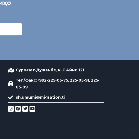
ниҳо
Суроға: г.Душанбе, к. С Айни 121
Тел/факс:+992-225-05-75, 225-05-91, 225-
05-89
sh.umumi@migration.tj