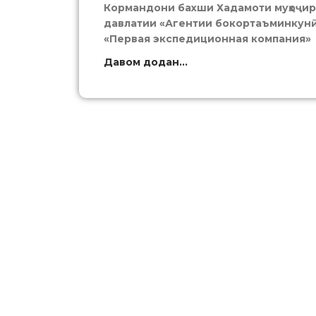
Кормандони бахши Хадамоти муҳоҷир
давлатии «Агентии бокортаъминкунӣ
«Первая экспедиционная компания»
Давом додан...