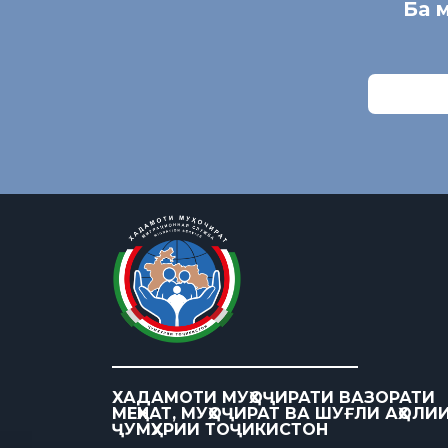
Ба 
ХАДАМОТИ МУҲОҶИРАТИ ВАЗОРАТИ
МЕҲНАТ, МУҲОҶИРАТ ВА ШУҒЛИ АҲОЛИ
ҶУМҲУРИИ ТОҶИКИСТОН