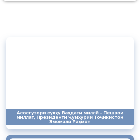
Асосгузори сулҳу Ваҳдати миллӣ – Пешвои
миллат, Президенти Ҷумҳурии Тоҷикистон
ПАЁМҲО
СУХАНРОНИҲО
СОМОНА
Эмомалӣ Раҳмон