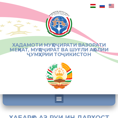
ХАДАМОТИ МУҲОҶИРАТИ ВАЗОРАТИ
МЕҲНАТ, МУҲОҶИРАТ ВА ШУҒЛИ АҲОЛИИ
ҶУМҲУРИИ ТОҶИКИСТОН
ХАБАРҲО АЗ РУИ ИН ДАРХОСТ