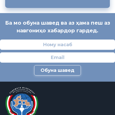
Ба мо обуна шавед ва аз ҳама пеш аз
навгониҳо хабардор гардед.
Обуна шавед