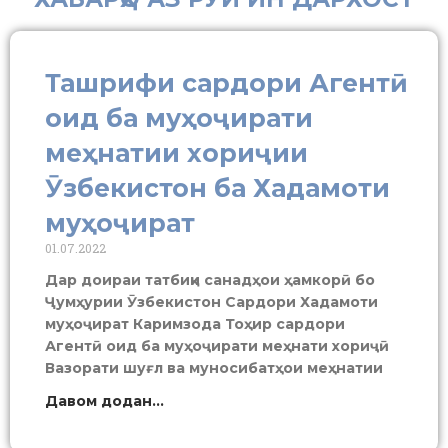
Ташрифи сардори Агентӣ
оид ба муҳоҷирати
меҳнатии хориҷии
Ӯзбекистон ба Хадамоти
муҳоҷират
01.07.2022
Дар доираи татбиқи санадҳои ҳамкорӣ бо
Ҷумҳурии Ӯзбекистон Сардори Хадамоти
муҳоҷират Каримзода Тоҳир сардори
Агентӣ оид ба муҳоҷирати меҳнати хориҷӣ
Вазорати шуғл ва муносибатҳои меҳнатии
Давом додан...