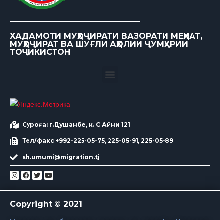
ХАДАМОТИ МУҲОҶИРАТИ ВАЗОРАТИ МЕҲНАТ,
МУҲОҶИРАТ ВА ШУҒЛИ АҲОЛИИ ҶУМҲУРИИ
ТОҶИКИСТОН
Суроға: г.Душанбе, к. С Айни 121
Тел/факс:+992-225-05-75, 225-05-91, 225-05-89
sh.umumi@migration.tj
Copyright © 2021