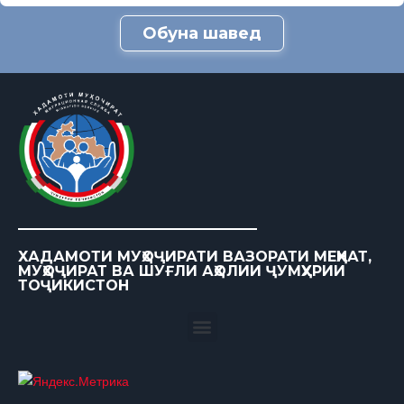
Обуна шавед
ХАДАМОТИ МУҲОҶИРАТИ ВАЗОРАТИ МЕҲНАТ,
МУҲОҶИРАТ ВА ШУҒЛИ АҲОЛИИ ҶУМҲУРИИ
ТОҶИКИСТОН