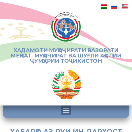
ХАДАМОТИ МУҲОҶИРАТИ ВАЗОРАТИ
МЕҲНАТ, МУҲОҶИРАТ ВА ШУҒЛИ АҲОЛИИ
ҶУМҲУРИИ ТОҶИКИСТОН
ХАБАРҲО АЗ РУИ ИН ДАРХОСТ