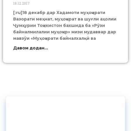
18.12.2017
[:ru]18 декабр дар Хадамоти муҳоҷирати
Вазорати меҳнат, муҳоҷират ва шуғли аҳолии
Ҷумҳурии Тоҷикистон бахшида ба «Рўзи
байналмилалии муҳоҷир» мизи мудаввар дар
мавзўи «Муҳоҷирати байналхалқӣ ва
Давом додан...