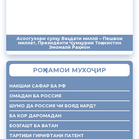
Асосгузори сулҳу Ваҳдати миллӣ – Пешвои
миллат, Президенти Ҷумҳурии Тоҷикистон
ПАЁМҲО
СУХАНРОНИҲО
СОМОНА
Эмомалӣ Раҳмон
РОҲНАМОИ МУХОҶИР
НАКШАИ САФАР БА РФ
ОМАДАН БА РОССИЯ
ШУМО ДА РОССИЯ ЧИ БОЯД КАРД?
БА КОР ДАРОМАДАН
БОЗГАШТ БА ВАТАН
ТАРТИБИ ГИРИФТАНИ ПАТЕНТ