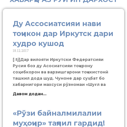
Ду Ассосиатсияи нави
тоҷикон дар Иркутск дари
худро кушод
18.12.2017
[:tj]Дар вилояти Иркутски Федератсияи
Русия боз ду Асосиатсияи тоҷирону
соҳибкорон ва варзишгарони тоҷикистонӣ
ташкил дода шуд. Чуноне дар суҳбат бо
хабарнигори махсуси рўзномаи «Шуғл ва
Давом додан...
«Рўзи байналмилалии
муҳоҷир» таҷлил гардид!