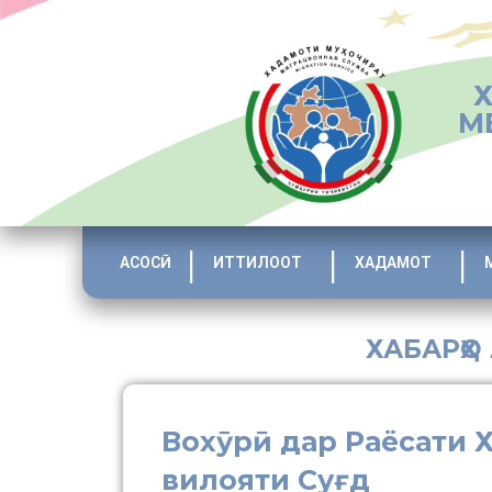
М
АСОСӢ
ИТТИЛООТ
ХАДАМОТ
ХАБАРҲО
Вохӯрӣ дар Раёсати 
вилояти Суғд