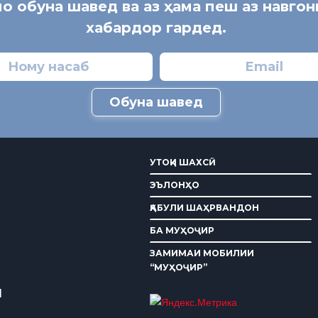
мо обуна шавед ва аз ҳама пеш аз навго
хабардор гардед.
Обуна шавед
УТОҚИ ШАХСӢ
ЭЪЛОНҲО
ҚАБУЛИ ШАҲРВАНДОН
БА МУҲОҶИР
ЗАМИМАИ МОБИЛИИ
“МУҲОҶИР”
И