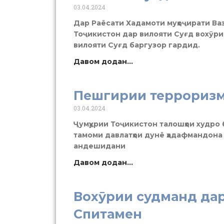
03.04.2024
Дар Раёсати Хадамоти муҳоҷирати Вазо
Тоҷикистон дар вилояти Суғд вохӯр
вилояти Суғд баргузор гардид.
Давом додан...
Пешгирии терроризм
03.04.2024
Ҷумҳурии Тоҷикистон талошҳои худро 
тамоми давлатҳои дунё ҳадафмандона
андешидани
Давом додан...
Вохӯрии судманд да
Спитамен