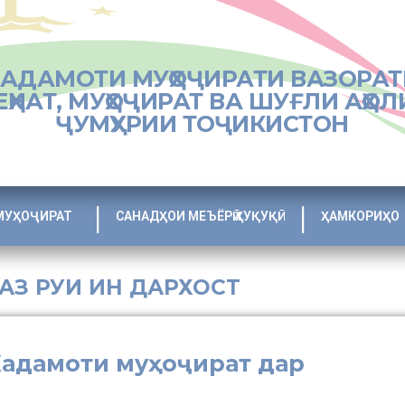
ХАДАМОТИ МУҲОҶИРАТИ ВАЗОРАТ
ЕҲНАТ, МУҲОҶИРАТ ВА ШУҒЛИ АҲОЛ
ҶУМҲУРИИ ТОҶИКИСТОН
МУҲОҶИРАТ
САНАДҲОИ МЕЪЁРӢ ҲУҚУҚӢ
ҲАМКОРИҲО
 АЗ РУИ ИН ДАРХОСТ
Хадамоти муҳоҷират дар