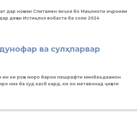
ат дар ноҳияи Спитамен якҷоя бо Мақомоти иҷроияи
дар деҳаи Истиқлол вобаста ба соли 2024
дунофар ва сулҳпарвар
аз ин ки роҳи моро барои пешрафти минбаъдаамон
ро низ ба худ касб кард, ки он метавонад ҷиҳати