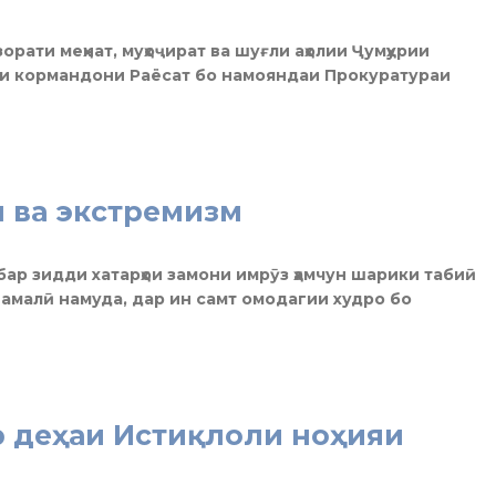
рати меҳнат, муҳоҷират ва шуғли аҳолии Ҷумҳурии
ии кормандони Раёсат бо намояндаи Прокуратураи
 ва экстремизм
бар зидди хатарҳои замони имрӯз ҳамчун шарики табиӣ
 амалӣ намуда, дар ин самт омодагии худро бо
р деҳаи Истиқлоли ноҳияи