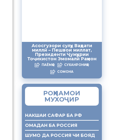
Асосгузори сулҳу Ваҳдати
миллӣ – Пешвои миллат,
Президенти Ҷумҳурии
Тоҷикистон Эмомалӣ Раҳмон
ПАЁМҲО
СУХАНРОНИҲО
СОМОНА
РОҲНАМОИ
МУХОҶИР
НАКШАИ САФАР БА РФ
ОМАДАН БА РОССИЯ
ШУМО ДА РОССИЯ ЧИ БОЯД