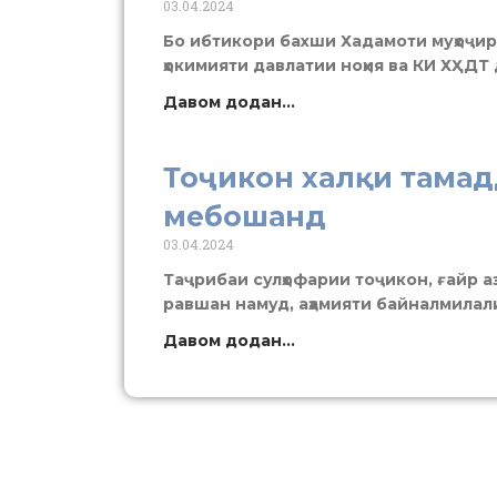
03.04.2024
Бо ибтикори бахши Хадамоти муҳоҷир
ҳокимияти давлатии ноҳия ва КИ ХҲДТ 
Давом додан...
Тоҷикон халқи тамад
мебошанд
03.04.2024
Таҷрибаи сулҳофарии тоҷикон, ғайр 
равшан намуд, аҳамияти байналмилали
Давом додан...