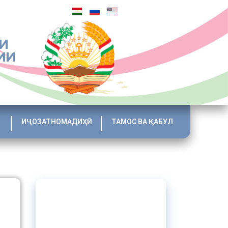
И
ИИ
ИҶОЗАТНОМАДИҲӢ
ТАМОС ВА ҚАБУЛ