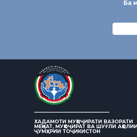
Ба 
ХАДАМОТИ МУҲОҶИРАТИ ВАЗОРАТИ
МЕҲНАТ, МУҲОҶИРАТ ВА ШУҒЛИ АҲОЛИ
ҶУМҲУРИИ ТОҶИКИСТОН