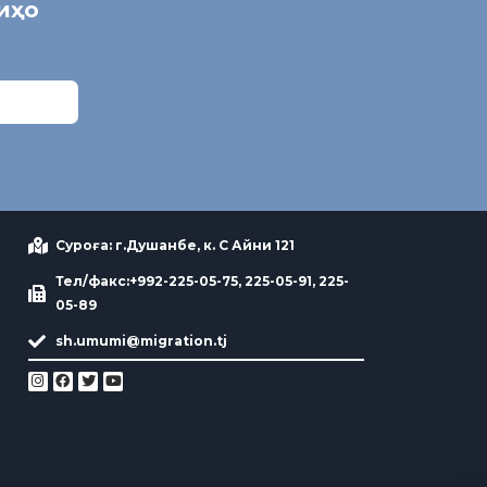
ниҳо
Суроға: г.Душанбе, к. С Айни 121
Тел/факс:+992-225-05-75, 225-05-91, 225-
05-89
sh.umumi@migration.tj