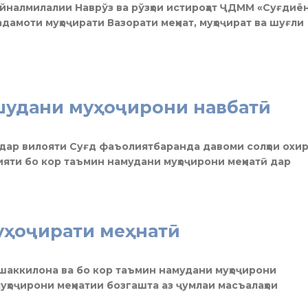
байналмилалии Наврўз ва рўзҳои истироҳат ҶДММ «Суғдиё
дамоти муҳоҷирати Вазорати меҳнат, муҳоҷират ва шуғли
шудани муҳоҷирони навбатӣ
и дар вилояти Суғд фаъолиятбаранда давоми солҳои охи
яти бо кор таъмин намудани муҳоҷирони меҳнатӣ дар
уҳоҷирати меҳнатӣ
шаккилона ва бо кор таъмин намудани муҳоҷирони
уҳоҷирони меҳнатии бозгашта аз ҷумлаи масъалаҳои