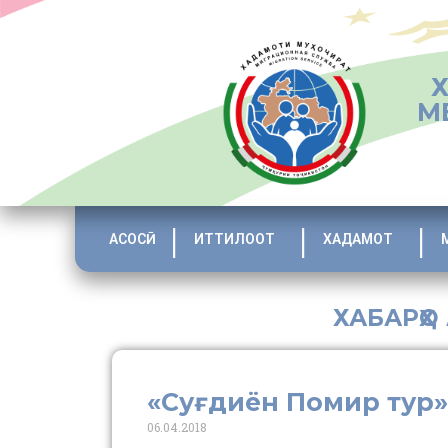
М
АСОСӢ
ИТТИЛООТ
ХАДАМОТ
ХАБАРҲО
«Суғдиён Помир тур»
06.04.2018