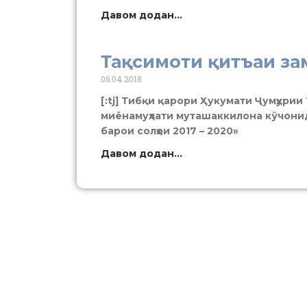
Давом додан...
Тақсимоти қитъаи за
06.04.2018
[:tj] Тибқи қарори Ҳукумати Ҷумҳурии
миёнамуҳлати муташаккилона кўчонид
барои солҳои 2017 – 2020»
Давом додан...