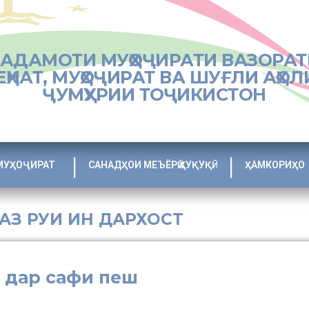
ХАДАМОТИ МУҲОҶИРАТИ ВАЗОРАТ
ЕҲНАТ, МУҲОҶИРАТ ВА ШУҒЛИ АҲОЛ
ҶУМҲУРИИ ТОҶИКИСТОН
МУҲОҶИРАТ
САНАДҲОИ МЕЪЁРӢ ҲУҚУҚӢ
ҲАМКОРИҲО
 АЗ РУИ ИН ДАРХОСТ
 дар сафи пеш