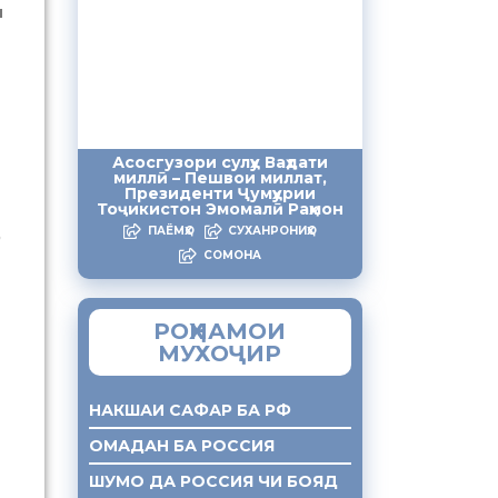
н
Асосгузори сулҳу Ваҳдати
миллӣ – Пешвои миллат,
Президенти Ҷумҳурии
Тоҷикистон Эмомалӣ Раҳмон
ПАЁМҲО
СУХАНРОНИҲО
р
СОМОНА
РОҲНАМОИ
МУХОҶИР
НАКШАИ САФАР БА РФ
ОМАДАН БА РОССИЯ
ШУМО ДА РОССИЯ ЧИ БОЯД