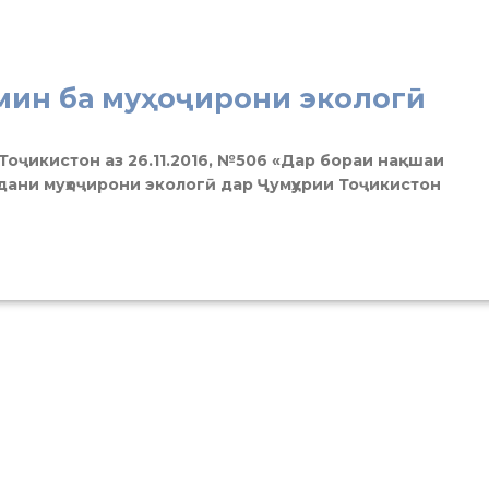
мин ба муҳоҷирони экологӣ
 Тоҷикистон аз 26.11.2016, №506 «Дар бораи нақшаи
ани муҳоҷирони экологӣ дар Ҷумҳурии Тоҷикистон