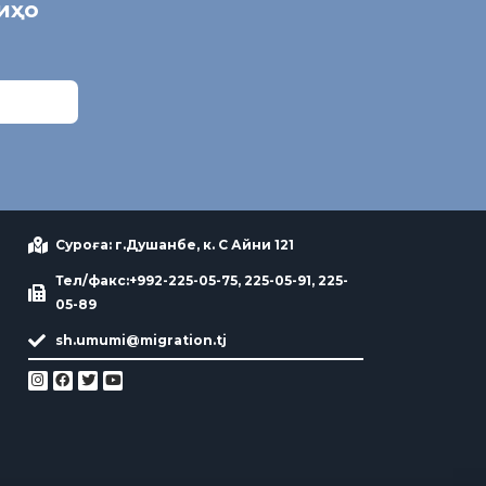
ниҳо
Суроға: г.Душанбе, к. С Айни 121
Тел/факс:+992-225-05-75, 225-05-91, 225-
05-89
sh.umumi@migration.tj