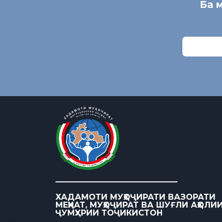
Ба 
ХАДАМОТИ МУҲОҶИРАТИ ВАЗОРАТИ
МЕҲНАТ, МУҲОҶИРАТ ВА ШУҒЛИ АҲОЛИ
ҶУМҲУРИИ ТОҶИКИСТОН