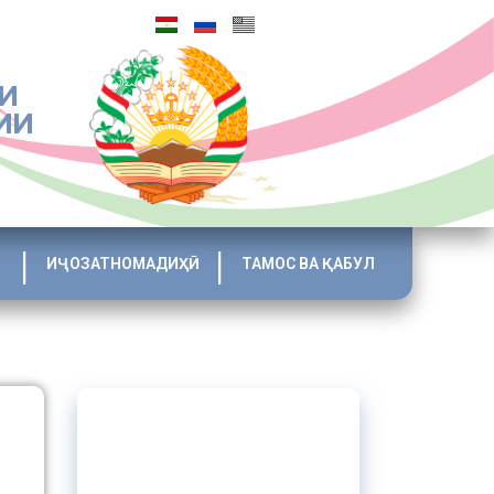
И
ИИ
ИҶОЗАТНОМАДИҲӢ
ТАМОС ВА ҚАБУЛ