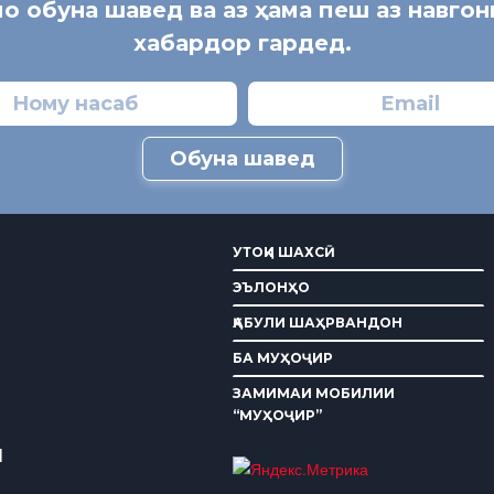
мо обуна шавед ва аз ҳама пеш аз навго
хабардор гардед.
Обуна шавед
УТОҚИ ШАХСӢ
ЭЪЛОНҲО
ҚАБУЛИ ШАҲРВАНДОН
БА МУҲОҶИР
ЗАМИМАИ МОБИЛИИ
“МУҲОҶИР”
И