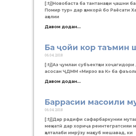
[:tj]Новобаста ба тантанаҳои ҷашни 
Помир тур» дар ҳамкорӣ бо Раёсати Ха
аҳолии
Давом додан...
Ба ҷойи кор таъмин 
06.04.2018
[:tj]Аз ҷумлаи субъектҳои хоҷагидор
асосан ҶДММ «Мирзо ва К» ба фаъоли
Давом додан...
Баррасии масоили м
06.04.2018
[:tj]Дар радифи сафарбаркунии мута
меҳнатӣ дар хориҷа реинтегратсияи м
ҳалталаби имрўзу маҳсуб мешавад, ки