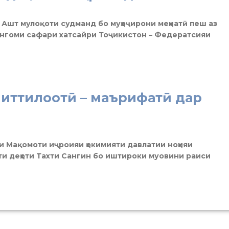
 Ашт мулоқоти судманд бо муҳоҷирони меҳнатӣ пеш аз
ҳангоми сафари хатсайри Тоҷикистон – Федератсияи
иттилоотӣ – маърифатӣ дар
и Мақомоти иҷроияи ҳокимияти давлатии ноҳияи
и деҳоти Тахти Сангин бо иштироки муовини раиси