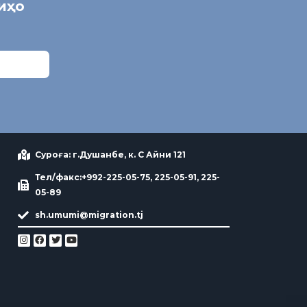
ниҳо
Суроға: г.Душанбе, к. С Айни 121
Тел/факс:+992-225-05-75, 225-05-91, 225-
05-89
sh.umumi@migration.tj