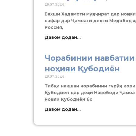
29.07.2024
Бахши Хадамоти муҳоҷират дар ноҳияи
сафар дар Ҷамоати деҳоти Меҳробод 
Россия,
Давом додан...
Чорабинии навбатии 
ноҳияи Қубодиён
29.07.2024
Тибқи нақшаи чорабинии гурӯҳи кори
Қубодиён дар деҳаи Навободи Ҷамоат
ноҳияи Қубодиён бо
Давом додан...