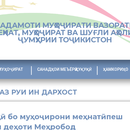
ХАДАМОТИ МУҲОҶИРАТИ ВАЗОРАТ
ЕҲНАТ, МУҲОҶИРАТ ВА ШУҒЛИ АҲОЛ
ҶУМҲУРИИ ТОҶИКИСТОН
МУҲОҶИРАТ
САНАДҲОИ МЕЪЁРӢ ҲУҚУҚӢ
ҲАМКОРИҲО
 АЗ РУИ ИН ДАРХОСТ
ӣ бо муҳоҷирони меҳнатӣпеш
и деҳоти Меҳробод