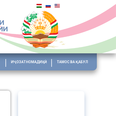
И
ИИ
ИҶОЗАТНОМАДИҲӢ
ТАМОС ВА ҚАБУЛ