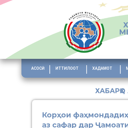
М
АСОСӢ
ИТТИЛООТ
ХАДАМОТ
ХАБАРҲО
Корҳои фаҳмондадиҳ
аз сафар дар Ҷамоат