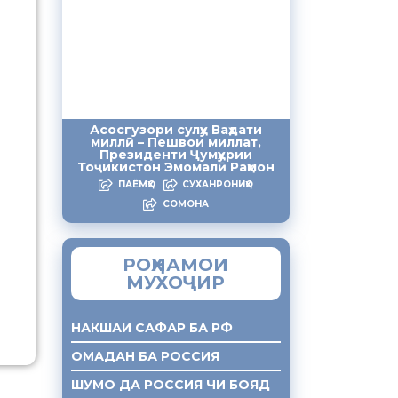
Асосгузори сулҳу Ваҳдати
миллӣ – Пешвои миллат,
Президенти Ҷумҳурии
Тоҷикистон Эмомалӣ Раҳмон
ПАЁМҲО
СУХАНРОНИҲО
СОМОНА
РОҲНАМОИ
МУХОҶИР
НАКШАИ САФАР БА РФ
ОМАДАН БА РОССИЯ
ШУМО ДА РОССИЯ ЧИ БОЯД