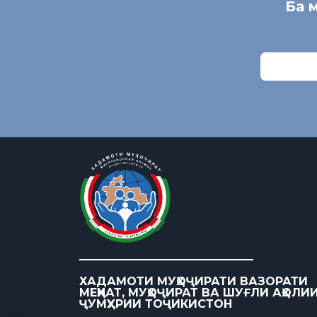
Ба 
ХАДАМОТИ МУҲОҶИРАТИ ВАЗОРАТИ
МЕҲНАТ, МУҲОҶИРАТ ВА ШУҒЛИ АҲОЛИ
ҶУМҲУРИИ ТОҶИКИСТОН