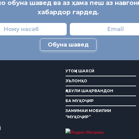
мо обуна шавед ва аз ҳама пеш аз навго
хабардор гардед.
Обуна шавед
УТОҚИ ШАХСӢ
ЭЪЛОНҲО
ҚАБУЛИ ШАҲРВАНДОН
БА МУҲОҶИР
ЗАМИМАИ МОБИЛИИ
“МУҲОҶИР”
И