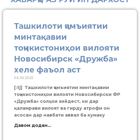
Ташкилоти ҷамъиятии
минтақавии
тоҷикистониҳои вилояти
Новосибирск «Дружба»
хеле фаъол аст
04.06.2020
[:tj] Ташкилоти ҷамъиятии минтақавии
тоҷикистониҳои вилояти Новосибирски ФР
«Дружба» солҳои зиёдест, ки дар
қаламрави вилоят ва гирду атрофи он
асосан дар навбати аввал ба кумаку
Давом додан...