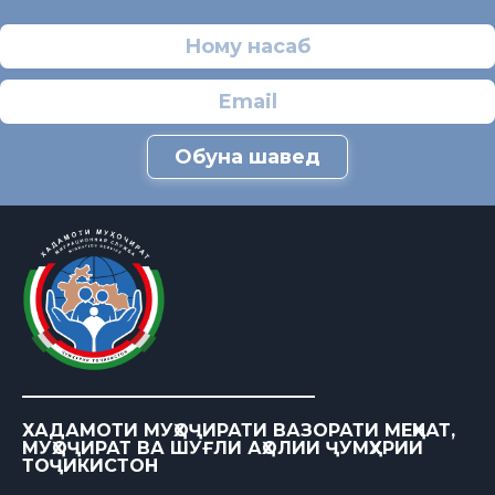
Обуна шавед
ХАДАМОТИ МУҲОҶИРАТИ ВАЗОРАТИ МЕҲНАТ,
МУҲОҶИРАТ ВА ШУҒЛИ АҲОЛИИ ҶУМҲУРИИ
ТОҶИКИСТОН