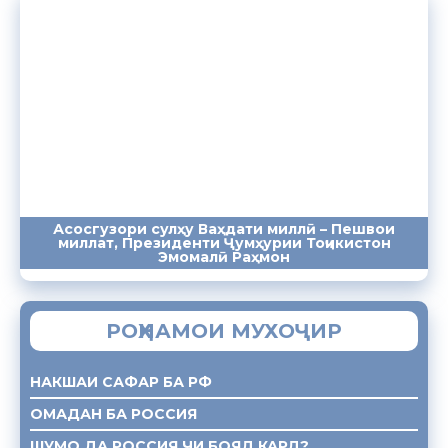
Асосгузори сулҳу Ваҳдати миллӣ – Пешвои
миллат, Президенти Ҷумҳурии Тоҷикистон
ПАЁМҲО
СУХАНРОНИҲО
СОМОНА
Эмомалӣ Раҳмон
РОҲНАМОИ МУХОҶИР
НАКШАИ САФАР БА РФ
ОМАДАН БА РОССИЯ
ШУМО ДА РОССИЯ ЧИ БОЯД КАРД?