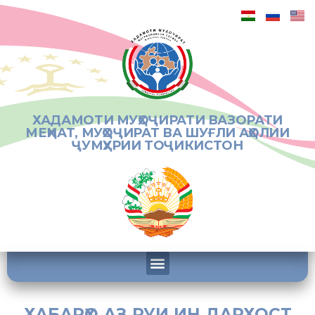
ХАДАМОТИ МУҲОҶИРАТИ ВАЗОРАТИ
МЕҲНАТ, МУҲОҶИРАТ ВА ШУҒЛИ АҲОЛИИ
ҶУМҲУРИИ ТОҶИКИСТОН
ХАБАРҲО АЗ РУИ ИН ДАРХОСТ