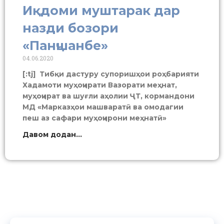
Иқдоми муштарак дар
назди бозори
«Панҷшанбе»
04.06.2020
[:tj] Тибқи дастуру супоришҳои роҳбарияти
Хадамоти муҳоҷирати Вазорати меҳнат,
муҳоҷират ва шуғли аҳолии ҶТ, кормандони
МД «Марказҳои машваратӣ ва омодагии
пеш аз сафари муҳоҷирони меҳнатӣ»
Давом додан...