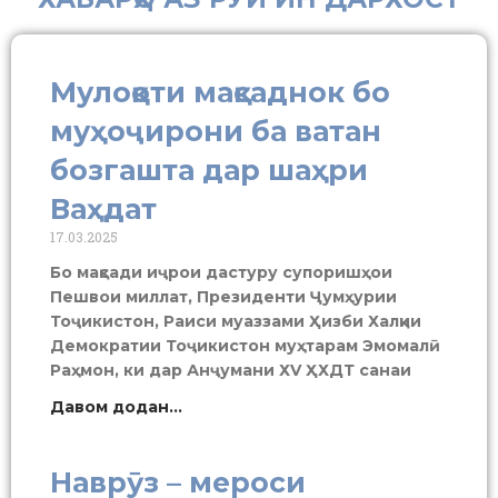
Мулоқоти мақсаднок бо
муҳоҷирони ба ватан
бозгашта дар шаҳри
Ваҳдат
17.03.2025
Бо мақсади иҷрои дастуру супоришҳои
Пешвои миллат, Президенти Ҷумҳурии
Тоҷикистон, Раиси муаззами Ҳизби Халқии
Демократии Тоҷикистон муҳтарам Эмомалӣ
Раҳмон, ки дар Анҷумани ХV ҲХДТ санаи
Давом додан...
Наврӯз – мероси