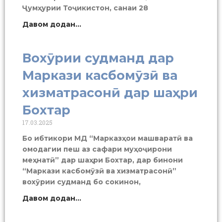
Ҷумҳурии Тоҷикистон, санаи 28
Давом додан...
Вохӯрии судманд дар
Маркази касбомӯзӣ ва
хизматрасонӣ дар шаҳри
Бохтар
17.03.2025
Бо ибтикори МД “Марказҳои машваратӣ ва
омодагии пеш аз сафари муҳоҷирони
меҳнатӣ” дар шаҳри Бохтар, дар бинони
“Маркази касбомӯзӣ ва хизматрасонӣ”
вохӯрии судманд бо сокинон,
Давом додан...