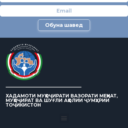
Обуна шавед
ХАДАМОТИ МУҲОҶИРАТИ ВАЗОРАТИ МЕҲНАТ,
МУҲОҶИРАТ ВА ШУҒЛИ АҲОЛИИ ҶУМҲУРИИ
ТОҶИКИСТОН