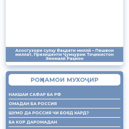
Асосгузори сулҳу Ваҳдати миллӣ – Пешвои
миллат, Президенти Ҷумҳурии Тоҷикистон
ПАЁМҲО
СУХАНРОНИҲО
СОМОНА
Эмомалӣ Раҳмон
РОҲНАМОИ МУХОҶИР
НАКШАИ САФАР БА РФ
ОМАДАН БА РОССИЯ
ШУМО ДА РОССИЯ ЧИ БОЯД КАРД?
БА КОР ДАРОМАДАН