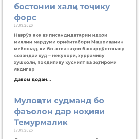
бостонии халқи тоҷику
форс
17.03.2025
Наврӯз яке аз писандидатарин идҳои
миллии мардуми ориёитабори Машриқзамин
мебошад, ки бо анъанаҳои башардӯстонаву
созандаи худ – некӯкорӣ, хуррамиву
хушҳолӣ, покдиливу ҳусният ва эҳтироми
якдигар
Давом додан...
Мулоқоти судманд бо
фаъолон дар ноҳияи
Темурмалик
17.03.2025