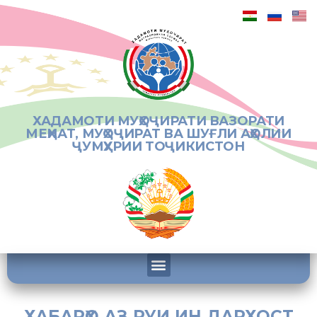
ХАДАМОТИ МУҲОҶИРАТИ ВАЗОРАТИ
МЕҲНАТ, МУҲОҶИРАТ ВА ШУҒЛИ АҲОЛИИ
ҶУМҲУРИИ ТОҶИКИСТОН
ХАБАРҲО АЗ РУИ ИН ДАРХОСТ