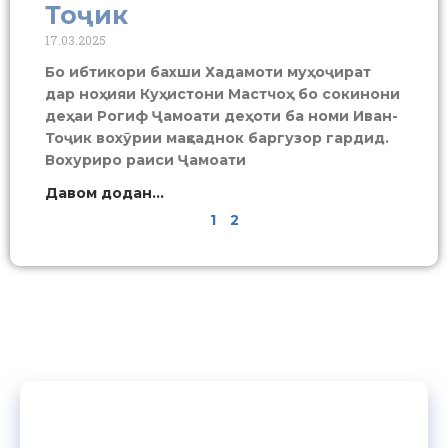
Тоҷик
17.03.2025
Бо ибтикори бахши Хадамоти муҳоҷират
дар ноҳияи Куҳистони Мастчоҳ бо сокинони
деҳаи Рогиф Ҷамоати деҳоти ба номи Иван-
Тоҷик вохӯрии мақсаднок баргузор гардид.
Вохуриро раиси Ҷамоати
Давом додан...
1
2