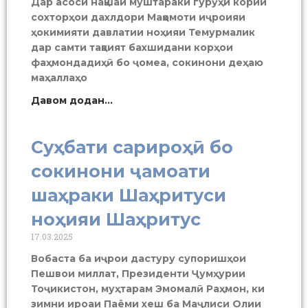
Дар асоси нақшаи муштараки гурӯҳи кории
сохторҳои дахлдори Мақомоти иҷроияи
ҳокимияти давлатии ноҳияи Темурмалик
дар самти тақвият бахшидани корҳои
фаҳмондадиҳӣ бо ҷомеа, сокинони деҳаю
маҳаллаҳо
Давом додан...
Суҳбати сарироҳӣ бо
сокинони ҷамоати
шаҳраки Шаҳритуси
ноҳияи Шаҳритус
17.03.2025
Вобаста ба иҷрои дастуру супоришҳои
Пешвои миллат, Президенти Ҷумҳурии
Тоҷикистон, муҳтарам Эмомалӣ Раҳмон, ки
зимни ироаи Паёми хеш ба Маҷлиси Олии