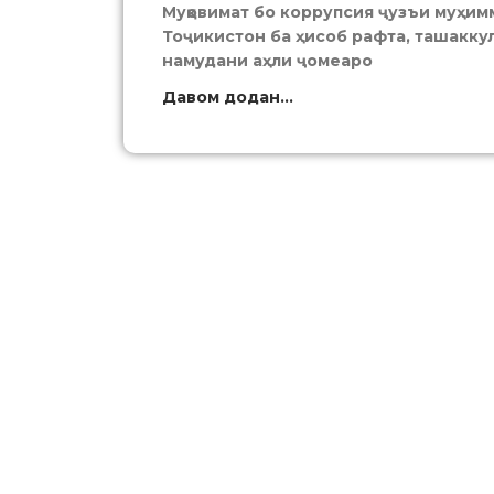
Муқовимат бо коррупсия ҷузъи муҳимм
Тоҷикистон ба ҳисоб рафта, ташаккул
намудани аҳли ҷомеаро
Давом додан...