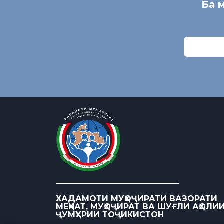
Ба 
ХАДАМОТИ МУҲОҶИРАТИ ВАЗОРАТИ
МЕҲНАТ, МУҲОҶИРАТ ВА ШУҒЛИ АҲОЛИ
ҶУМҲУРИИ ТОҶИКИСТОН