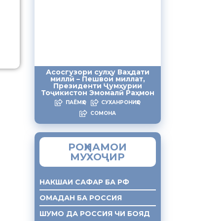
Асосгузори сулҳу Ваҳдати
миллӣ – Пешвои миллат,
Президенти Ҷумҳурии
Тоҷикистон Эмомалӣ Раҳмон
ПАЁМҲО
СУХАНРОНИҲО
СОМОНА
РОҲНАМОИ
МУХОҶИР
НАКШАИ САФАР БА РФ
ОМАДАН БА РОССИЯ
ШУМО ДА РОССИЯ ЧИ БОЯД