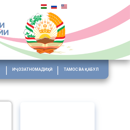
И
ИИ
ИҶОЗАТНОМАДИҲӢ
ТАМОС ВА ҚАБУЛ