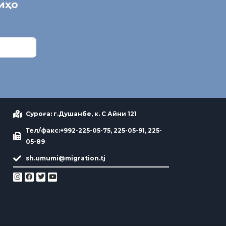
ниҳо
Суроға: г.Душанбе, к. С Айни 121
Тел/факс:+992-225-05-75, 225-05-91, 225-
05-89
sh.umumi@migration.tj