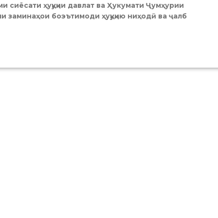
и сиёсати ҳуқуқии давлат ва Ҳукумати Ҷумҳурии
и заминаҳои боэътимоди ҳуқуқию ниҳодӣ ва ҷалб