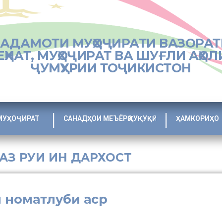
ХАДАМОТИ МУҲОҶИРАТИ ВАЗОРАТ
ЕҲНАТ, МУҲОҶИРАТ ВА ШУҒЛИ АҲОЛ
ҶУМҲУРИИ ТОҶИКИСТОН
МУҲОҶИРАТ
САНАДҲОИ МЕЪЁРӢ ҲУҚУҚӢ
ҲАМКОРИҲО
 АЗ РУИ ИН ДАРХОСТ
и номатлуби аср