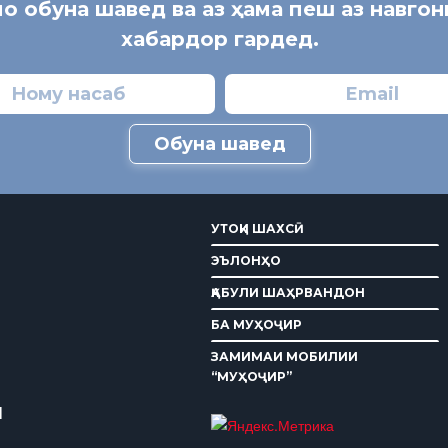
мо обуна шавед ва аз ҳама пеш аз навго
хабардор гардед.
Обуна шавед
УТОҚИ ШАХСӢ
ЭЪЛОНҲО
ҚАБУЛИ ШАҲРВАНДОН
БА МУҲОҶИР
ЗАМИМАИ МОБИЛИИ
“МУҲОҶИР”
И