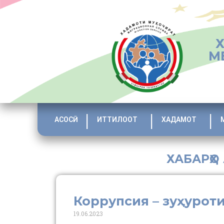
М
АСОСӢ
ИТТИЛООТ
ХАДАМОТ
ХАБАРҲО
Коррупсия – зуҳурот
19.06.2023