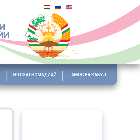
И
ИИ
ИҶОЗАТНОМАДИҲӢ
ТАМОС ВА ҚАБУЛ