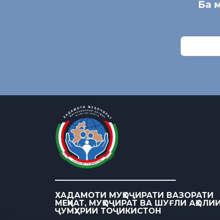
Ба 
ХАДАМОТИ МУҲОҶИРАТИ ВАЗОРАТИ
МЕҲНАТ, МУҲОҶИРАТ ВА ШУҒЛИ АҲОЛИ
ҶУМҲУРИИ ТОҶИКИСТОН