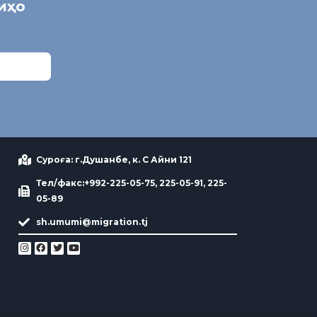
ниҳо
Суроға: г.Душанбе, к. С Айни 121
Тел/факс:+992-225-05-75, 225-05-91, 225-
05-89
sh.umumi@migration.tj