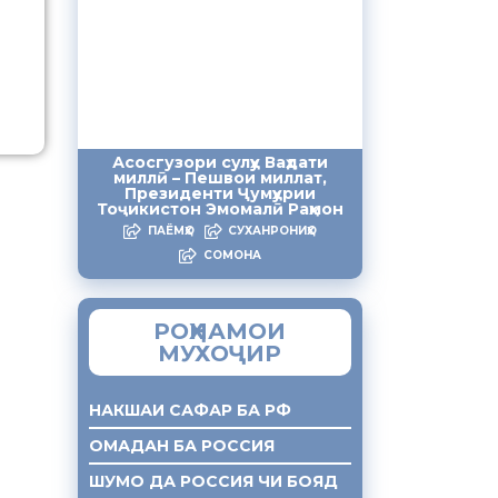
Асосгузори сулҳу Ваҳдати
миллӣ – Пешвои миллат,
Президенти Ҷумҳурии
Тоҷикистон Эмомалӣ Раҳмон
ПАЁМҲО
СУХАНРОНИҲО
СОМОНА
РОҲНАМОИ
МУХОҶИР
НАКШАИ САФАР БА РФ
ОМАДАН БА РОССИЯ
ШУМО ДА РОССИЯ ЧИ БОЯД