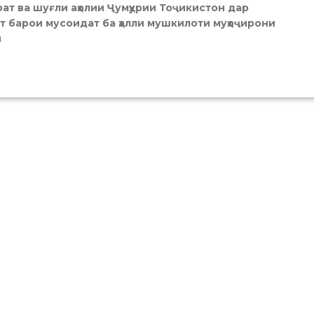
рат ва шуғли аҳолии Ҷумҳурии Тоҷикистон дар
т барои мусоидат ба ҳалли мушкилоти муҳоҷирони
и