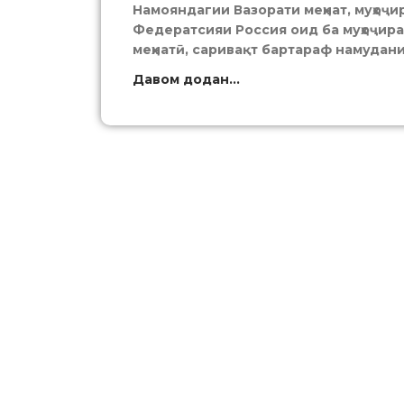
Намояндагии Вазорати меҳнат, муҳоҷи
Федератсияи Россия оид ба муҳоҷира
меҳнатӣ, саривақт бартараф намудан
Давом додан...