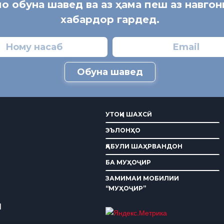
мо обуна шавед ва аз ҳама пеш аз навго
хабардор гардед.
Обуна шавед
УТОҚИ ШАХСӢ
ЭЪЛОНҲО
ҚАБУЛИ ШАҲРВАНДОН
БА МУҲОҶИР
ЗАМИМАИ МОБИЛИИ
“МУҲОҶИР”
И