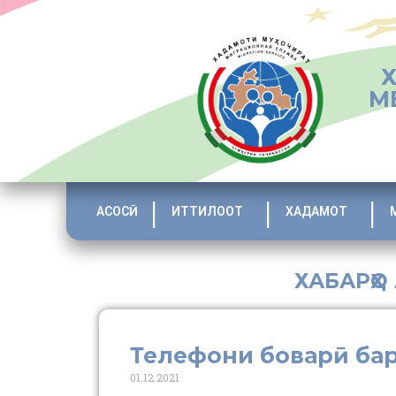
М
АСОСӢ
ИТТИЛООТ
ХАДАМОТ
ХАБАРҲО
Телефони боварӣ ба
01.12.2021