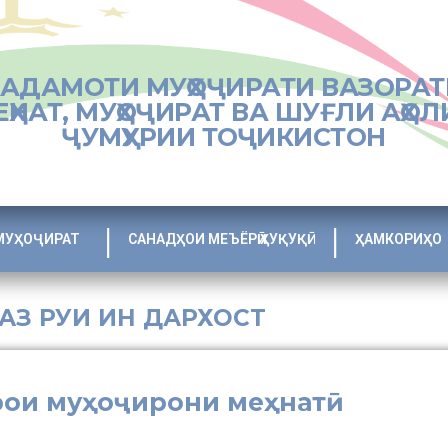
ХАДАМОТИ МУҲОҶИРАТИ ВАЗОРАТ
ЕҲНАТ, МУҲОҶИРАТ ВА ШУҒЛИ АҲОЛ
ҶУМҲУРИИ ТОҶИКИСТОН
МУҲОҶИРАТ
САНАДҲОИ МЕЪЁРӢ ҲУҚУҚӢ
ҲАМКОРИҲО
 АЗ РУИ ИН ДАРХОСТ
рои муҳоҷирони меҳнатӣ