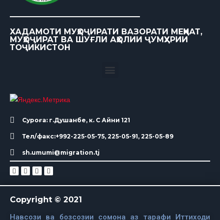
ХАДАМОТИ МУҲОҶИРАТИ ВАЗОРАТИ МЕҲНАТ,
МУҲОҶИРАТ ВА ШУҒЛИ АҲОЛИИ ҶУМҲУРИИ
ТОҶИКИСТОН
Суроға: г.Душанбе, к. С Айни 121
Тел/факс:+992-225-05-75, 225-05-91, 225-05-89
sh.umumi@migration.tj
Copyright © 2021
Навсози ва бозсозии сомона аз тарафи Иттиходи