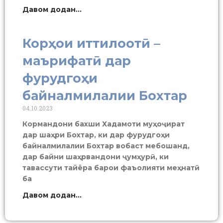
Давом додан...
Корҳои иттилоотӣ –
маърифатӣ дар
фурудгоҳи
байналмилалии Бохтар
04.10.2023
Кормандони бахши Хадамоти муҳоҷират
дар шаҳри Бохтар, ки дар фурудгоҳи
байналмилалии Бохтар вобаст мебошанд,
дар байни шаҳрвандони ҷумҳурӣ, ки
тавассути тайёра барои фаъолияти меҳнатӣ
ба
Давом додан...