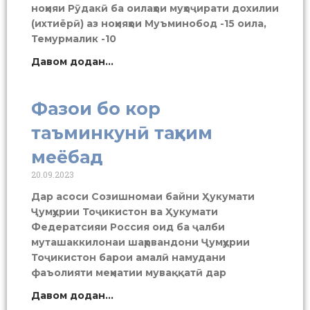
ноҳияи Рӯдакӣ ба оилаҳои муҳоҷирати дохилии
(ихтиёрӣ) аз ноҳияҳои Муъминобод -15 оила,
Темурмалик -10
Давом додан...
Фазои бо кор
таъминкунӣ таҳким
меёбад
20.09.2023
Дар асоси Созишномаи байни Ҳукумати
Ҷумҳурии Тоҷикистон ва Ҳукумати
Федератсияи Россия оид ба ҷалби
муташаккилонаи шаҳрвандони Ҷумҳурии
Тоҷикистон барои амалӣ намудани
фаъолияти меҳнатии муваққатӣ дар
Давом додан...