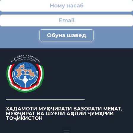
Обуна шавед
ХАДАМОТИ МУҲОҶИРАТИ ВАЗОРАТИ МЕҲНАТ,
МУҲОҶИРАТ ВА ШУҒЛИ АҲОЛИИ ҶУМҲУРИИ
ТОҶИКИСТОН