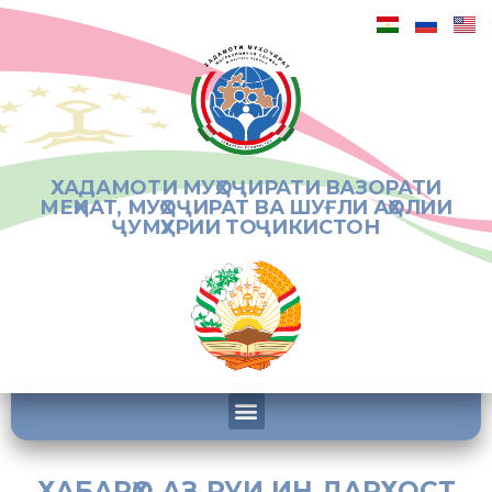
ХАДАМОТИ МУҲОҶИРАТИ ВАЗОРАТИ
МЕҲНАТ, МУҲОҶИРАТ ВА ШУҒЛИ АҲОЛИИ
ҶУМҲУРИИ ТОҶИКИСТОН
ХАБАРҲО АЗ РУИ ИН ДАРХОСТ