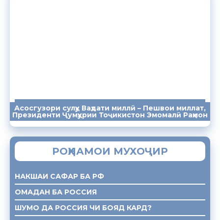
Асосгузори сулҳу Ваҳдати миллӣ – Пешвои миллат,
ПАЁМҲО
СУХАНРОНИҲО
СОМОНА
Президенти Ҷумҳурии Тоҷикистон Эмомалӣ Раҳмон
РОҲНАМОИ МУХОҶИР
НАКШАИ САФАР БА РФ
ОМАДАН БА РОССИЯ
ШУМО ДА РОССИЯ ЧИ БОЯД КАРД?