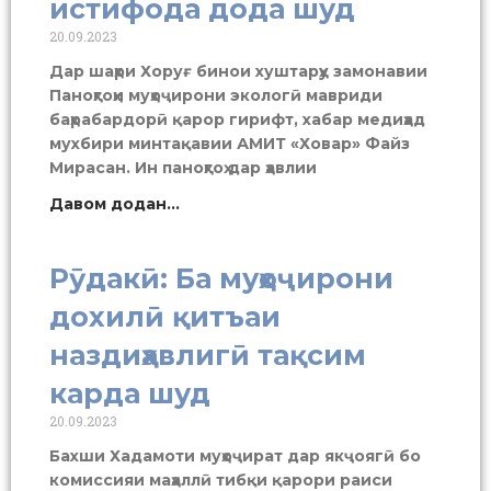
истифода дода шуд
20.09.2023
Дар шаҳри Хоруғ бинои хуштарҳу замонавии
Паноҳгоҳи муҳоҷирони экологӣ мавриди
баҳрабардорӣ қарор гирифт, хабар медиҳад
мухбири минтақавии АМИТ «Ховар» Файз
Мирасан. Ин паноҳгоҳ дар ҳавлии
Давом додан...
Рӯдакӣ: Ба муҳоҷирони
дохилӣ қитъаи
наздиҳавлигӣ тақсим
карда шуд
20.09.2023
Бахши Хадамоти муҳоҷират дар якҷоягӣ бо
комиссияи маҳаллӣ тибқи қарори раиси