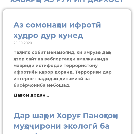
Аз сомонаҳои ифротӣ
худро дур кунед
20.09.2023
Таҳлилҳо собит менамоянд, ки имрӯзҳо даҳҳо
ҳазор сайт ва вебпорталҳои амалкунанда
мавриди истифодаи террористону
ифротиён қарор доранд. Терроризм дар
интернет падидаи динамикӣ ва
бисёрҷониба мебошад.
Давом додан...
Дар шаҳри Хоруғ Паноҳгоҳи
муҳоҷирони экологӣ ба