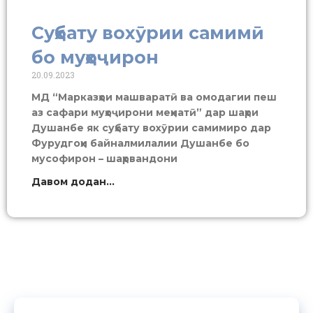
Суҳбату вохӯрии самимӣ
бо муҳоҷирон
20.09.2023
МД “Марказҳои машваратӣ ва омодагии пеш
аз сафари муҳоҷирони меҳнатӣ” дар шаҳри
Душанбе як суҳбату вохӯрии самимиро дар
Фурудгоҳи байналмилалии Душанбе бо
мусофирон – шаҳрвандони
Давом додан...