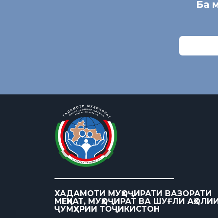
Ба 
ХАДАМОТИ МУҲОҶИРАТИ ВАЗОРАТИ
МЕҲНАТ, МУҲОҶИРАТ ВА ШУҒЛИ АҲОЛИ
ҶУМҲУРИИ ТОҶИКИСТОН