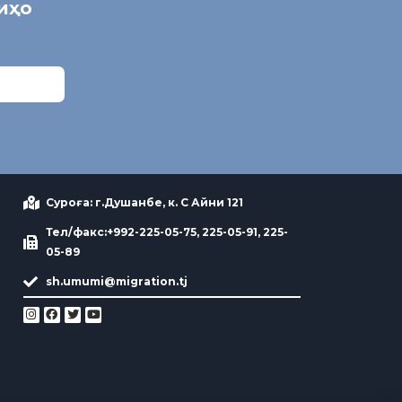
ниҳо
Суроға: г.Душанбе, к. С Айни 121
Тел/факс:+992-225-05-75, 225-05-91, 225-
05-89
sh.umumi@migration.tj