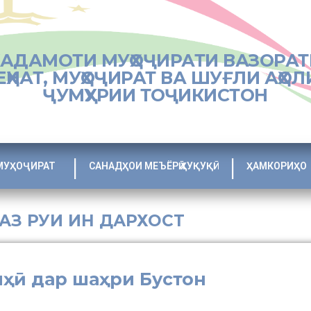
ХАДАМОТИ МУҲОҶИРАТИ ВАЗОРАТ
ЕҲНАТ, МУҲОҶИРАТ ВА ШУҒЛИ АҲОЛ
ҶУМҲУРИИ ТОҶИКИСТОН
МУҲОҶИРАТ
САНАДҲОИ МЕЪЁРӢ ҲУҚУҚӢ
ҲАМКОРИҲО
 АЗ РУИ ИН ДАРХОСТ
ҳӣ дар шаҳри Бустон