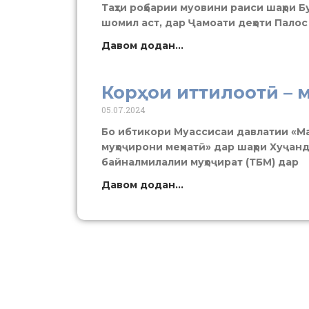
Таҳти роҳбарии муовини раиси шаҳри 
шомил аст, дар Ҷамоати деҳоти Палос
Давом додан...
Корҳои иттилоотӣ – 
05.07.2024
Бо ибтикори Муассисаи давлатии «Ма
муҳоҷирони меҳнатӣ» дар шаҳри Хуҷан
байналмилалии муҳоҷират (ТБМ) дар
Давом додан...