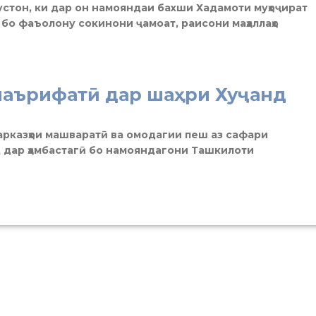
Бустон, ки дар он намояндаи бахши Хадамоти муҳоҷират
 бо фаъолону сокинони ҷамоат, раисони маҳаллаҳо
маърифатӣ дар шаҳри Хуҷанд
рказҳои машваратӣ ва омодагии пеш аз сафари
д дар ҳамбастагӣ бо намояндагони Ташкилоти