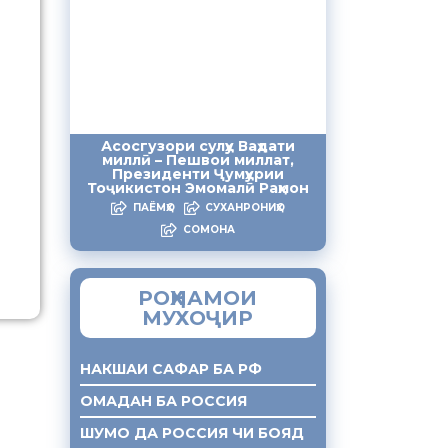
Асосгузори сулҳу Ваҳдати
миллӣ – Пешвои миллат,
Президенти Ҷумҳурии
Тоҷикистон Эмомалӣ Раҳмон
ПАЁМҲО
СУХАНРОНИҲО
СОМОНА
РОҲНАМОИ
МУХОҶИР
НАКШАИ САФАР БА РФ
ОМАДАН БА РОССИЯ
ШУМО ДА РОССИЯ ЧИ БОЯД