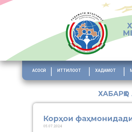
М
АСОСӢ
ИТТИЛООТ
ХАДАМОТ
ХАБАРҲО
Корҳои фаҳмонидади
05.07.2024