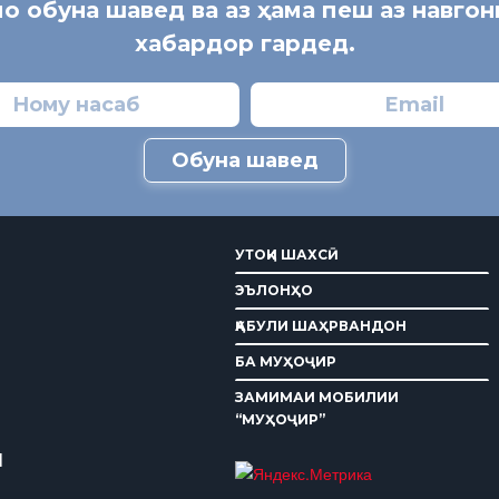
мо обуна шавед ва аз ҳама пеш аз навго
хабардор гардед.
Обуна шавед
УТОҚИ ШАХСӢ
ЭЪЛОНҲО
ҚАБУЛИ ШАҲРВАНДОН
БА МУҲОҶИР
ЗАМИМАИ МОБИЛИИ
“МУҲОҶИР”
И