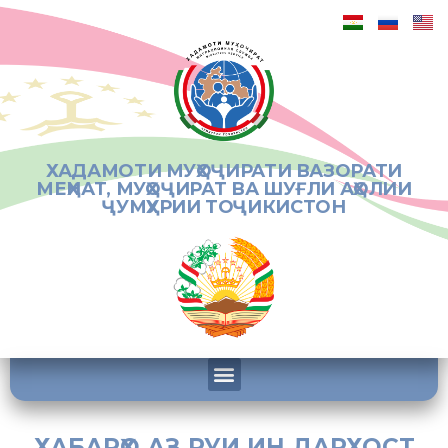
ХАДАМОТИ МУҲОҶИРАТИ ВАЗОРАТИ
МЕҲНАТ, МУҲОҶИРАТ ВА ШУҒЛИ АҲОЛИИ
ҶУМҲУРИИ ТОҶИКИСТОН
ХАБАРҲО АЗ РУИ ИН ДАРХОСТ