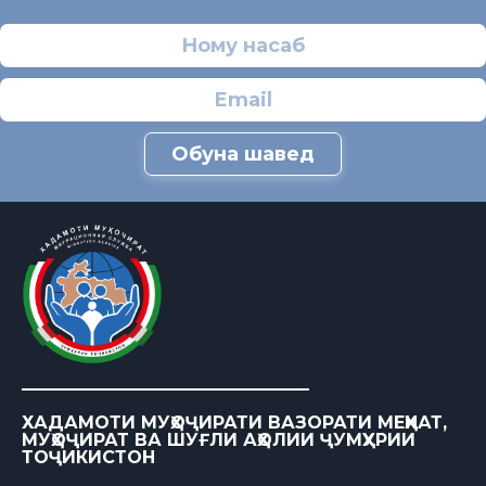
Обуна шавед
ХАДАМОТИ МУҲОҶИРАТИ ВАЗОРАТИ МЕҲНАТ,
МУҲОҶИРАТ ВА ШУҒЛИ АҲОЛИИ ҶУМҲУРИИ
ТОҶИКИСТОН