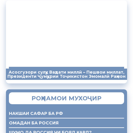
Асосгузори сулҳу Ваҳдати миллӣ – Пешвои миллат,
ПАЁМҲО
СУХАНРОНИҲО
СОМОНА
Президенти Ҷумҳурии Тоҷикистон Эмомалӣ Раҳмон
РОҲНАМОИ МУХОҶИР
НАКШАИ САФАР БА РФ
ОМАДАН БА РОССИЯ
ШУМО ДА РОССИЯ ЧИ БОЯД КАРД?