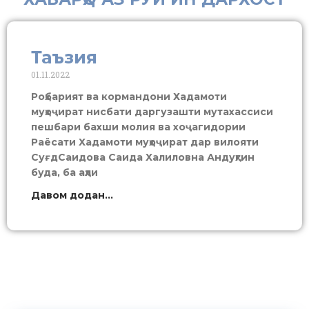
Таъзия
01.11.2022
Роҳбарият ва кормандони Хадамоти
муҳоҷират нисбати даргузашти мутахассиси
пешбари бахши молия ва хоҷагидории
Раёсати Хадамоти муҳоҷират дар вилояти
СуғдСаидова Саида Халиловна Андуҳгин
буда, ба аҳли
Давом додан...