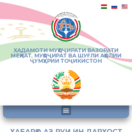
ХАДАМОТИ МУҲОҶИРАТИ ВАЗОРАТИ
МЕҲНАТ, МУҲОҶИРАТ ВА ШУҒЛИ АҲОЛИИ
ҶУМҲУРИИ ТОҶИКИСТОН
ХАБАРҲО АЗ РУИ ИН ДАРХОСТ