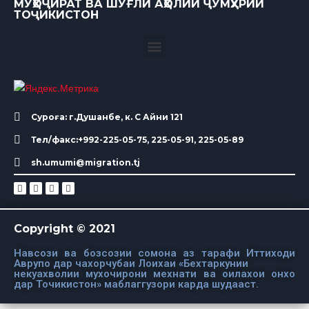
МУҲОҶИРАТ ВА ШУҒЛИ АҲОЛИИ ҶУМҲУРИИ
ТОҶИКИСТОН
Суроға: г.Душанбе, к. С Айни 121
Тел/факс:+992-225-05-75, 225-05-91, 225-05-89
sh.umumi@migration.tj
Copyright © 2021
Навсози ва бозсозии сомона аз тарафи Иттиходи
Аврупо дар чахорчубаи Лоихаи «Бехтаркунии
некуахволии мухочирони мехнати ва оилахои онхо
дар Точикистон» маблаггузори карда шудааст.