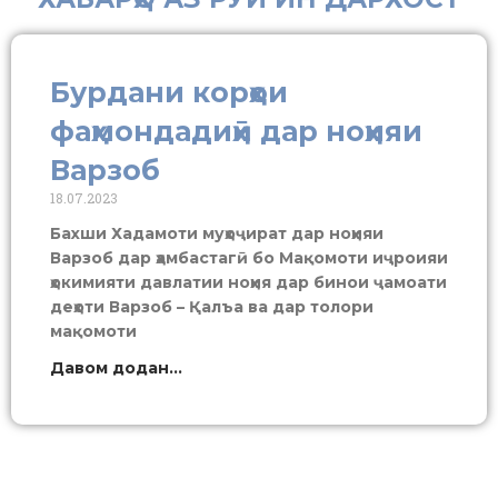
Бурдани корҳои
фаҳмондадиҳӣ дар ноҳияи
Варзоб
18.07.2023
Бахши Хадамоти муҳоҷират дар ноҳияи
Варзоб дар ҳамбастагӣ бо Мақомоти иҷроияи
ҳокимияти давлатии ноҳия дар бинои ҷамоати
деҳоти Варзоб – Қалъа ва дар толори
мақомоти
Давом додан...