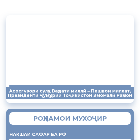
Асосгузори сулҳу Ваҳдати миллӣ – Пешвои миллат,
ПАЁМҲО
СУХАНРОНИҲО
СОМОНА
Президенти Ҷумҳурии Тоҷикистон Эмомалӣ Раҳмон
РОҲНАМОИ МУХОҶИР
НАКШАИ САФАР БА РФ