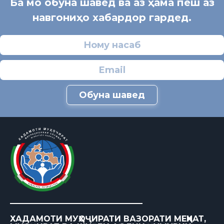
Ба мо обуна шавед ва аз ҳама пеш аз
навгониҳо хабардор гардед.
Обуна шавед
ХАДАМОТИ МУҲОҶИРАТИ ВАЗОРАТИ МЕҲНАТ,