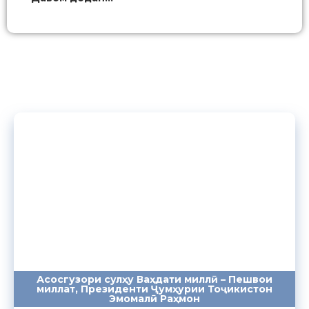
Асосгузори сулҳу Ваҳдати миллӣ – Пешвои
миллат, Президенти Ҷумҳурии Тоҷикистон
ПАЁМҲО
СУХАНРОНИҲО
СОМОНА
Эмомалӣ Раҳмон