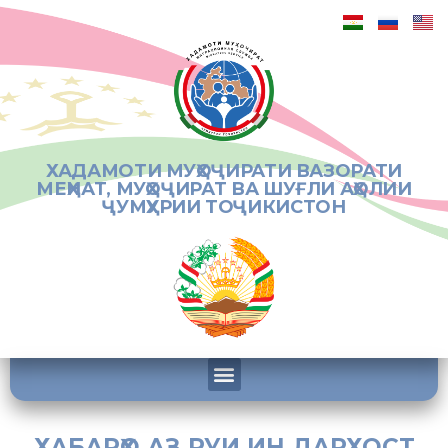
ХАДАМОТИ МУҲОҶИРАТИ ВАЗОРАТИ
МЕҲНАТ, МУҲОҶИРАТ ВА ШУҒЛИ АҲОЛИИ
ҶУМҲУРИИ ТОҶИКИСТОН
ХАБАРҲО АЗ РУИ ИН ДАРХОСТ