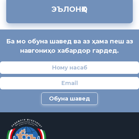
ЭЪЛОНҲО
Ба мо обуна шавед ва аз ҳама пеш аз
навгониҳо хабардор гардед.
Обуна шавед