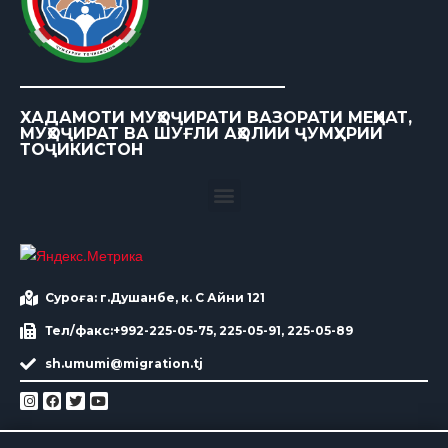
ХАДАМОТИ МУҲОҶИРАТИ ВАЗОРАТИ МЕҲНАТ,
МУҲОҶИРАТ ВА ШУҒЛИ АҲОЛИИ ҶУМҲУРИИ
ТОҶИКИСТОН
Суроға: г.Душанбе, к. С Айни 121
Тел/факс:+992-225-05-75, 225-05-91, 225-05-89
sh.umumi@migration.tj