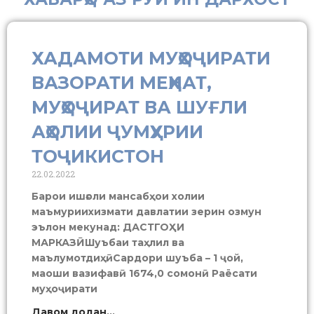
ХАДАМОТИ МУҲОҶИРАТИ
ВАЗОРАТИ МЕҲНАТ,
МУҲОҶИРАТ ВА ШУҒЛИ
АҲОЛИИ ҶУМҲУРИИ
ТОҶИКИСТОН
22.02.2022
Барои ишғоли мансабҳои холии
маъмуриихизмати давлатии зерин озмун
эълон мекунад: ДАСТГОҲИ
МАРКАЗӢШуъбаи таҳлил ва
маълумотдиҳӣСардори шуъба – 1 ҷой,
маоши вазифавӣ 1674,0 сомонӣ Раёсати
муҳоҷирати
Давом додан...