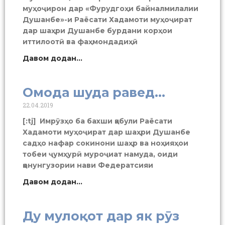
муҳоҷирон дар «Фурудгоҳи байналмилалии
Душанбе»-и Раёсати Хадамоти муҳоҷират
дар шаҳри Душанбе бурдани корҳои
иттилоотӣ ва фаҳмондадиҳӣ
Давом додан...
Омода шуда равед…
22.04.2019
[:tj] Имрӯзҳо ба бахши қабули Раёсати
Хадамоти муҳоҷират дар шаҳри Душанбе
садҳо нафар сокинони шаҳр ва ноҳияҳои
тобеи ҷумҳурӣ муроҷиат намуда, оиди
қонунгузории нави Федератсияи
Давом додан...
Ду мулоқот дар як рӯз