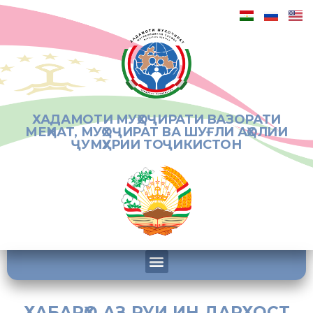
ХАДАМОТИ МУҲОҶИРАТИ ВАЗОРАТИ
МЕҲНАТ, МУҲОҶИРАТ ВА ШУҒЛИ АҲОЛИИ
ҶУМҲУРИИ ТОҶИКИСТОН
ХАБАРҲО АЗ РУИ ИН ДАРХОСТ