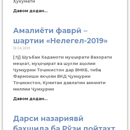
Ҳукумати
Давом додан...
Амалиёти фаврӣ –
шартии «Нелегел-2019»
18.04.2019
[:tj] Шуъбаи Хадамоти муҳҷирати Вазорати
меҳнат, муҳоҷират ва шуғли аҳолии
Ҷумҳурии Тоҷикистон дар ВМКБ, тибқи
Фармоиши якҷояи ВКД Ҷумҳурии
Тоҷикистон, Кумитаи давлатии амнияти
миллии Ҷумҳурии
Давом додан...
Дарси назариявӣ
бахшида ба Рўзи пойтахт