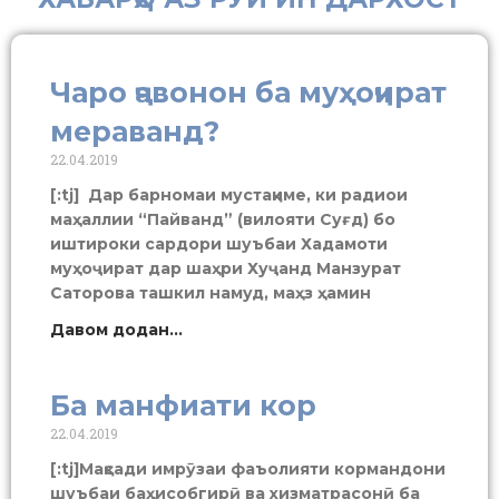
Чаро ҷавонон ба муҳоҷират
мераванд?
22.04.2019
[:tj] Дар барномаи мустақиме, ки радиои
маҳаллии “Пайванд” (вилояти Суғд) бо
иштироки сардори шуъбаи Хадамоти
муҳоҷират дар шаҳри Хуҷанд Манзурат
Саторова ташкил намуд, маҳз ҳамин
Давом додан...
Ба манфиати кор
22.04.2019
[:tj]Мақсади имрӯзаи фаъолияти кормандони
шуъбаи баҳисобгирӣ ва хизматрасонӣ ба