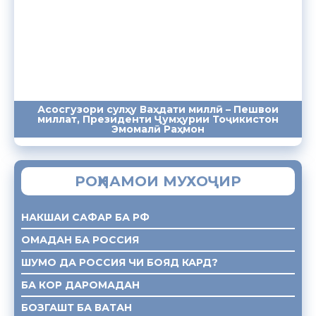
Асосгузори сулҳу Ваҳдати миллӣ – Пешвои
миллат, Президенти Ҷумҳурии Тоҷикистон
ПАЁМҲО
СУХАНРОНИҲО
СОМОНА
Эмомалӣ Раҳмон
РОҲНАМОИ МУХОҶИР
НАКШАИ САФАР БА РФ
ОМАДАН БА РОССИЯ
ШУМО ДА РОССИЯ ЧИ БОЯД КАРД?
БА КОР ДАРОМАДАН
БОЗГАШТ БА ВАТАН