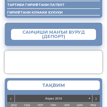
ТАРТИБИ ГИРИФТАНИ ПАТЕНТ
ГИРИФТАНИ КУМАКИ ХУКУКИ
САНҶИШИ МАНЪИ ВУРУД
(ДЕПОРТ)
ЗАМИМАИ МОБИЛИИ “МУҲОҶИР”
ТАҚВИМ
<
>
Апрел 2019
▼
ДУШ
СЕШ
ЧОР
ПАН
ҶУМ
ШАН
ЯКШ