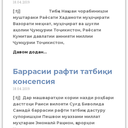
18.04.2019
[:tj] Тибқи Нақшаи чорабиниҳои
муштараки Раёсати Хадамоти муҳоҷирати
Вазорати меҳнат, муҳоҷират ва шуғли
аҳолии Ҷумҳурии Тоҷикистон, Раёсати
Кумитаи давлатии амнияти миллии
Ҷумҳурии Тоҷикистон,
Давом додан...
Баррасии рафти татбиқи
консепсия
18.04.2019
[:tj] Дар машваратҳои кории назди роҳбари
дастгоҳи Раиси вилояти Суғд Биволида
Самадӣ баррасии рафти татбиқи дастуру
супоришҳои Пешвои муаззами миллат
муҳтарам Эмомалӣ Раҳмон, қарорҳои