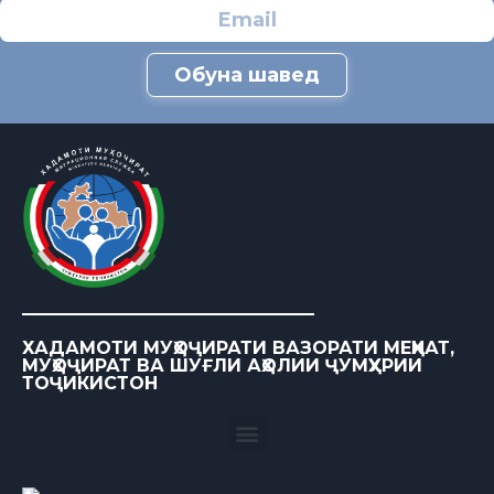
Обуна шавед
ХАДАМОТИ МУҲОҶИРАТИ ВАЗОРАТИ МЕҲНАТ,
МУҲОҶИРАТ ВА ШУҒЛИ АҲОЛИИ ҶУМҲУРИИ
ТОҶИКИСТОН