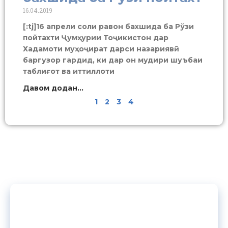
16.04.2019
[:tj]16 апрели соли равон бахшида ба Рўзи
пойтахти Ҷумҳурии Тоҷикистон дар
Хадамоти муҳоҷират дарси назариявӣ
баргузор гардид, ки дар он мудири шуъбаи
таблиғот ва иттиллоти
Давом додан...
1
2
3
4