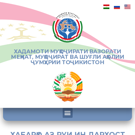
ХАДАМОТИ МУҲОҶИРАТИ ВАЗОРАТИ
МЕҲНАТ, МУҲОҶИРАТ ВА ШУҒЛИ АҲОЛИИ
ҶУМҲУРИИ ТОҶИКИСТОН
ХАБАРҲО АЗ РУИ ИН ДАРХОСТ