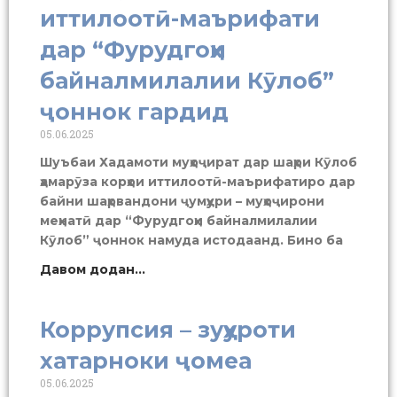
иттилоотӣ-маърифати
дар “Фурудгоҳи
байналмилалии Кӯлоб”
ҷоннок гардид
05.06.2025
Шуъбаи Хадамоти муҳоҷират дар шаҳри Кӯлоб
ҳамарӯза корҳои иттилоотӣ-маърифатиро дар
байни шаҳрвандони ҷумҳури – муҳоҷирони
меҳнатӣ дар “Фурудгоҳи байналмилалии
Кӯлоб” ҷоннок намуда истодаанд. Бино ба
Давом додан...
Коррупсия – зуҳуроти
хатарноки ҷомеа
05.06.2025