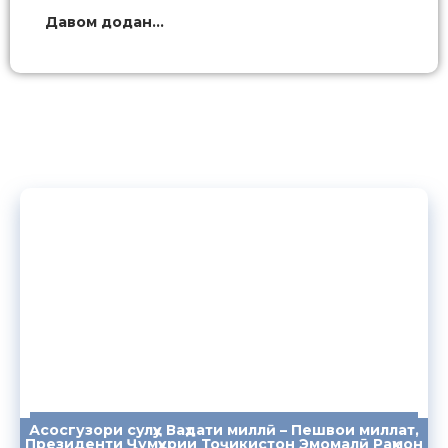
Давом додан...
Асосгузори сулҳу Ваҳдати миллӣ – Пешвои миллат,
ПАЁМҲО
СУХАНРОНИҲО
СОМОНА
Президенти Ҷумҳурии Тоҷикистон Эмомалӣ Раҳмон