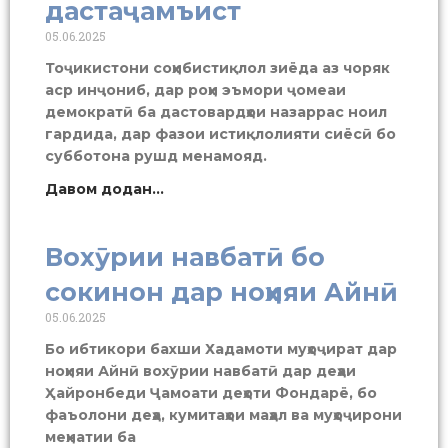
дастаҷамъист
05.06.2025
Тоҷикистони соҳибистиқлол зиёда аз чоряк
аср инҷониб, дар роҳи эъмори ҷомеаи
демократӣ ба дастовардҳои назаррас ноил
гардида, дар фазои истиқлолияти сиёсӣ бо
субботона рушд менамояд.
Давом додан...
Вохӯрии навбатӣ бо
сокинон дар ноҳияи Айнӣ
05.06.2025
Бо ибтикори бахши Хадамоти муҳоҷират дар
ноҳияи Айнӣ вохӯрии навбатӣ дар деҳаи
Ҳайронбеди Ҷамоати деҳоти Фондарё, бо
фаъолони деҳа, кумитаҳои маҳал ва муҳоҷирони
меҳнатии ба