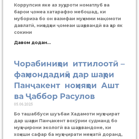
Коррупсия яке аз зуҳуроти номатлуб ва
барои ҷомеа хатарафзо мебошад, ки
мубориза бо он вазифаи муҳимми мақомоти
давлатӣ, ниҳодҳои ҷомеаи шаҳрвандӣ ва ҳар як
сокини
Давом додан...
Чорабиниҳои иттилоотӣ –
фаҳмондадиҳӣ дар шаҳри
Панҷакент ноҳияҳои Ашт
ва Ҷаббор Расулов
05.06.2025
Бо ташаббуси шуъбаи Хадамоти муҳоҷират
дар шаҳри Панҷакент вохӯрии судманд бо
муҳоҷирони экологӣ ва шаҳрвандоне, ки
хоҳиши сафар ба муҳоҷирати меҳнатӣ доранд,