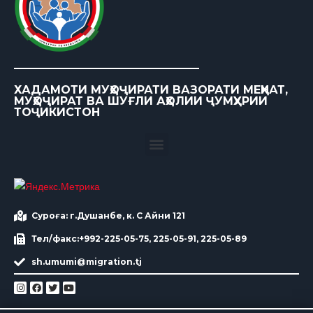
ХАДАМОТИ МУҲОҶИРАТИ ВАЗОРАТИ МЕҲНАТ,
МУҲОҶИРАТ ВА ШУҒЛИ АҲОЛИИ ҶУМҲУРИИ
ТОҶИКИСТОН
Суроға: г.Душанбе, к. С Айни 121
Тел/факс:+992-225-05-75, 225-05-91, 225-05-89
sh.umumi@migration.tj