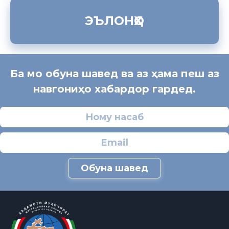
ЭЪЛОНҲО
Ба мо обуна шавед ва аз ҳама пеш аз
навгониҳо хабардор гардед.
Обуна шавед