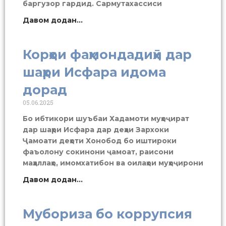
баргузор гардид. Сармутахассиси
Давом додан...
Корҳои фаҳмондадиҳӣ дар
шаҳри Исфара идома
дорад
05.06.2025
Бо ибтикори шуъбаи Хадамоти муҳоҷират
дар шаҳри Исфара дар деҳаи Зархоки
Ҷамоати деҳоти Хонобод бо иштироки
фаъолону сокинони ҷамоат, раисони
маҳаллаҳо, имомхатибон ва оилаҳои муҳоҷирони
Давом додан...
Мубориза бо коррупсия