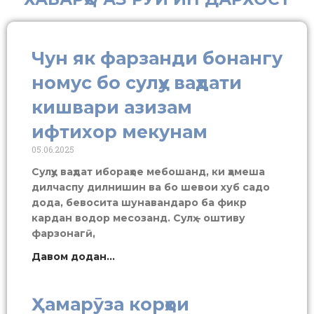
Чун як фарзанди бонангу
номус бо сулҳу ваҳдати
кишвари азизам
ифтихор мекунам
05.06.2025
Сулҳу ваҳдат ибораҳое мебошанд, ки ҳамеша
дилчаспу дилнишин ва бо шевои хуб садо
дода, бевосита шунавандаро ба фикр
кардан водор месозанд. Сулҳ – оштиву
фарзонагӣ,
Давом додан...
Ҳамарӯза корҳои