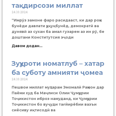
тақдирсози миллат
24.10.2024
“Имрӯз замоне фаро расидааст, ки дар роҳи
бунёди давлати ҳуқуқбунёд, демократӣ ва
дунявӣ аз сухан ба амал гузарем аз ин рӯ, бе
доштани Конститутсия эҷоди
Давом додан...
Зуҳуроти номатлуб – хатар
ба суботу амнияти ҷомеа
24.10.2024
Пешвои миллат муҳтарам Эмомалӣ Раҳмон дар
Паёми худ ба Маҷлиси Олии Ҷумҳурии
Тоҷикистон иброз намуданд, ки Ҷумҳурии
Тоҷикистон бо вуҷуди тағйирёбии вазъи
сиёсиву иқтисодӣ ва