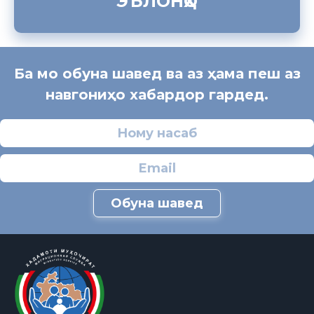
ЭЪЛОНҲО
Ба мо обуна шавед ва аз ҳама пеш аз
навгониҳо хабардор гардед.
Обуна шавед