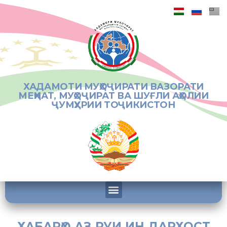
ХАДАМОТИ МУҲОҶИРАТИ ВАЗОРАТИ
МЕҲНАТ, МУҲОҶИРАТ ВА ШУҒЛИ АҲОЛИИ
ҶУМҲУРИИ ТОҶИКИСТОН
ХАБАРҲО АЗ РУИ ИН ДАРХОСТ