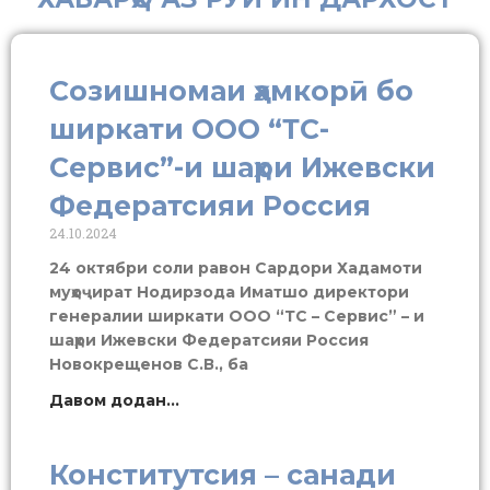
Созишномаи ҳамкорӣ бо
ширкати ООО “ТС-
Сервис”-и шаҳри Ижевски
Федератсияи Россия
24.10.2024
24 октябри соли равон Сардори Хадамоти
муҳоҷират Нодирзода Иматшо директори
генералии ширкати ООО “ТС – Сервис” – и
шаҳри Ижевски Федератсияи Россия
Новокрещенов С.В., ба
Давом додан...
Конститутсия – санади