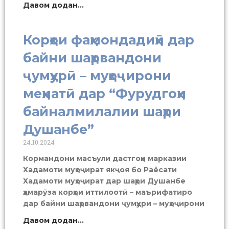
Давом додан...
Корҳои фаҳмондадиҳӣ дар
байни шаҳрвандони
ҷумҳурӣ – муҳоҷирони
меҳнатӣ дар “Фурудгоҳи
байналмилалии шаҳри
Душанбе”
24.10.2024
Кормандони масъули дастгоҳи марказии
Хадамоти муҳоҷират якҷоя бо Раёсати
Хадамоти муҳоҷират дар шаҳри Душанбе
ҳамарӯза корҳои иттилоотӣ – маърифатиро
дар байни шаҳрвандони ҷумҳури – муҳоҷирони
Давом додан...