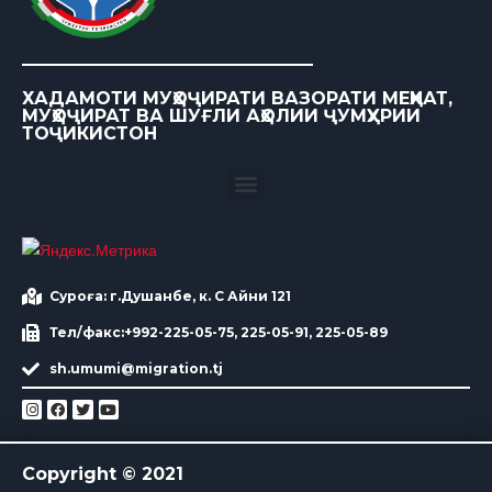
ХАДАМОТИ МУҲОҶИРАТИ ВАЗОРАТИ МЕҲНАТ,
МУҲОҶИРАТ ВА ШУҒЛИ АҲОЛИИ ҶУМҲУРИИ
ТОҶИКИСТОН
Суроға: г.Душанбе, к. С Айни 121
Тел/факс:+992-225-05-75, 225-05-91, 225-05-89
sh.umumi@migration.tj
Copyright © 2021