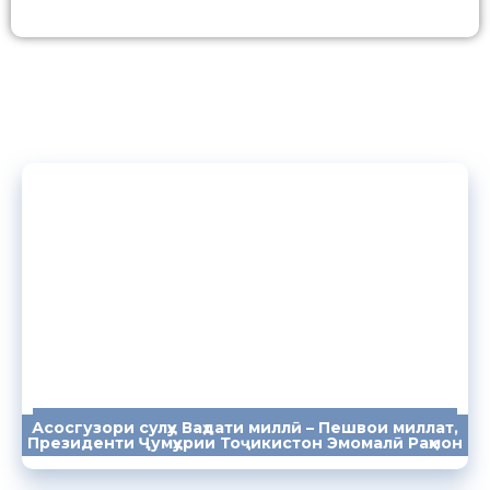
Асосгузори сулҳу Ваҳдати миллӣ – Пешвои миллат,
ПАЁМҲО
СУХАНРОНИҲО
СОМОНА
Президенти Ҷумҳурии Тоҷикистон Эмомалӣ Раҳмон