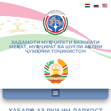
ХАДАМОТИ МУҲОҶИРАТИ ВАЗОРАТИ
МЕҲНАТ, МУҲОҶИРАТ ВА ШУҒЛИ АҲОЛИИ
ҶУМҲУРИИ ТОҶИКИСТОН
ХАБАРҲО АЗ РУИ ИН ДАРХОСТ