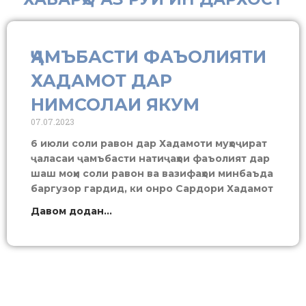
ҶАМЪБАСТИ ФАЪОЛИЯТИ
ХАДАМОТ ДАР
НИМСОЛАИ ЯКУМ
07.07.2023
6 июли соли равон дар Хадамоти муҳоҷират
ҷаласаи ҷамъбасти натиҷаҳои фаъолият дар
шаш моҳи соли равон ва вазифаҳои минбаъда
баргузор гардид, ки онро Сардори Хадамот
Давом додан...