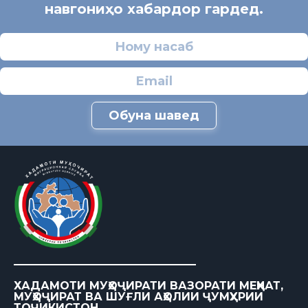
навгониҳо хабардор гардед.
Обуна шавед
ХАДАМОТИ МУҲОҶИРАТИ ВАЗОРАТИ МЕҲНАТ,
МУҲОҶИРАТ ВА ШУҒЛИ АҲОЛИИ ҶУМҲУРИИ
ТОҶИКИСТОН