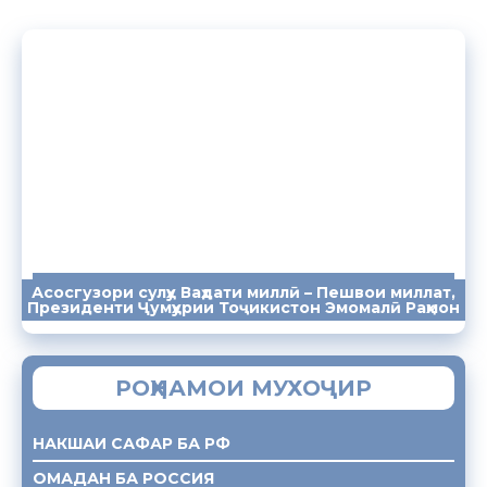
Асосгузори сулҳу Ваҳдати миллӣ – Пешвои миллат,
ПАЁМҲО
СУХАНРОНИҲО
СОМОНА
Президенти Ҷумҳурии Тоҷикистон Эмомалӣ Раҳмон
РОҲНАМОИ МУХОҶИР
НАКШАИ САФАР БА РФ
ОМАДАН БА РОССИЯ