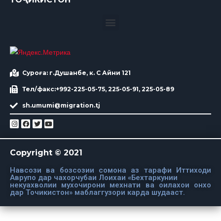
Суроға: г.Душанбе, к. С Айни 121
Тел/факс:+992-225-05-75, 225-05-91, 225-05-89
sh.umumi@migration.tj
Copyright © 2021
Навсози ва бозсозии сомона аз тарафи Иттиходи
Аврупо дар чахорчубаи Лоихаи «Бехтаркунии
некуахволии мухочирони мехнати ва оилахои онхо
дар Точикистон» маблаггузори карда шудааст.