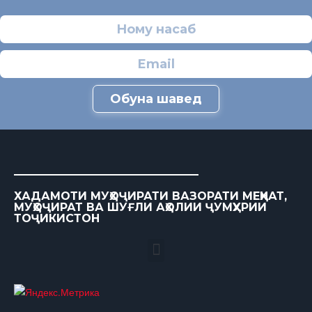
Обуна шавед
ХАДАМОТИ МУҲОҶИРАТИ ВАЗОРАТИ МЕҲНАТ,
МУҲОҶИРАТ ВА ШУҒЛИ АҲОЛИИ ҶУМҲУРИИ
ТОҶИКИСТОН