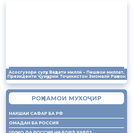
Асосгузори сулҳу Ваҳдати миллӣ – Пешвои миллат,
ПАЁМҲО
СУХАНРОНИҲО
СОМОНА
Президенти Ҷумҳурии Тоҷикистон Эмомалӣ Раҳмон
РОҲНАМОИ МУХОҶИР
НАКШАИ САФАР БА РФ
ОМАДАН БА РОССИЯ
ШУМО ДА РОССИЯ ЧИ БОЯД КАРД?