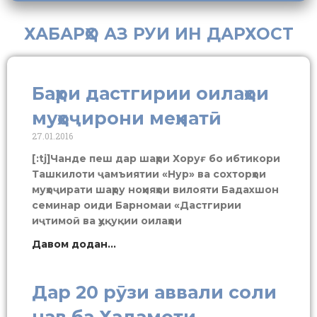
ХАБАРҲО АЗ РУИ ИН ДАРХОСТ
Баҳри дастгирии оилаҳои
муҳоҷирони меҳнатӣ
27.01.2016
[:tj]Чанде пеш дар шаҳри Хоруғ бо ибтикори
Ташкилоти ҷамъиятии «Нур» ва сохторҳои
муҳоҷирати шаҳру ноҳияҳои вилояти Бадахшон
семинар оиди Барномаи «Дастгирии
иҷтимоӣ ва ҳуқуқии оилаҳои
Давом додан...
Дар 20 рӯзи аввали соли
нав ба Хадамоти