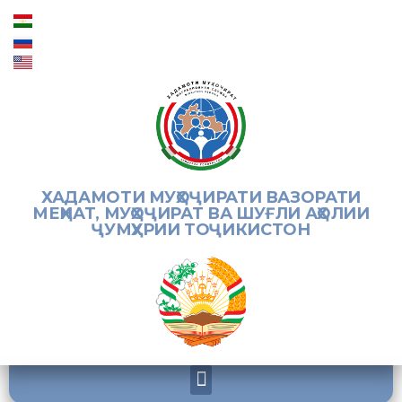
ХАДАМОТИ МУҲОҶИРАТИ ВАЗОРАТИ
МЕҲНАТ, МУҲОҶИРАТ ВА ШУҒЛИ АҲОЛИИ
ҶУМҲУРИИ ТОҶИКИСТОН