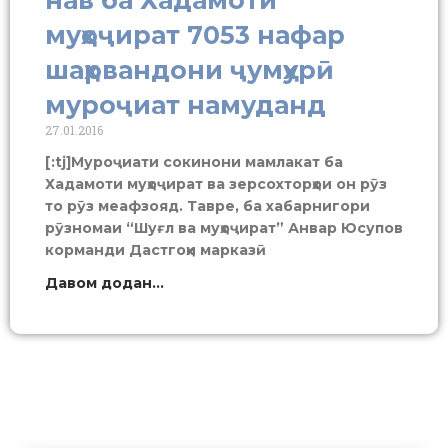
муҳоҷират 7053 нафар
шаҳрвандони ҷумҳурӣ
муроҷиат намуданд
27.01.2016
[:tj]Муроҷиати сокинони мамлакат ба
Хадамоти муҳоҷират ва зерсохторҳои он рӯз
то рӯз меафзояд. Тавре, ба хабарнигори
рӯзномаи “Шуғл ва муҳоҷират” Анвар Юсупов
корманди Дастгоҳи марказӣ
Давом додан...