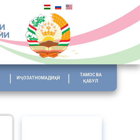
И
ИИ
ТАМОС ВА
ИҶОЗАТНОМАДИҲӢ
ҚАБУЛ