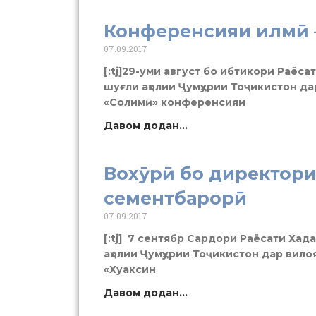
Конференсияи илмӣ 
07.09.2017
[:tj]29-уми август бо ибтикори Раёса
шуғли аҳолии Ҷумҳурии Тоҷикистон д
«Солимӣ» конференсияи
Давом додан...
Вохӯрӣ бо директор
сементбарорӣ
07.09.2017
[:tj] 7 сентябр Сардори Раёсати Хада
аҳолии Ҷумҳурии Тоҷикистон дар вил
«Хуаксин
Давом додан...