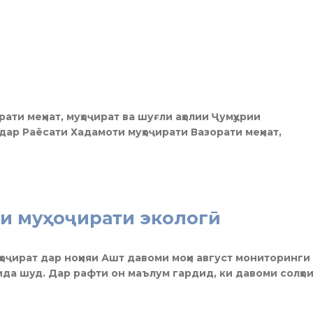
орати меҳнат, муҳоҷират ва шуғли аҳолии Ҷумҳурии
 дар Раёсати Хадамоти муҳоҷирати Вазорати меҳнат,
и муҳоҷирати экологӣ
ҳоҷират дар ноҳияи Ашт давоми моҳи август мониторинги
ида шуд. Дар рафти он маълум гардид, ки давоми солҳо