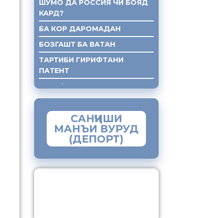
ШУМО ДА РОССИЯ ЧИ БОЯД
КАРД?
БА КОР ДАРОМАДАН
БОЗГАШТ БА ВАТАН
ТАРТИБИ ГИРИФТАНИ
ПАТЕНТ
ГИРИФТАНИ КУМАКИ ХУКУКИ
САНҶИШИ
МАНЪИ ВУРУД
(ДЕПОРТ)
ЗАМИМАИ МОБИЛИИ
и
“МУҲОҶИР”