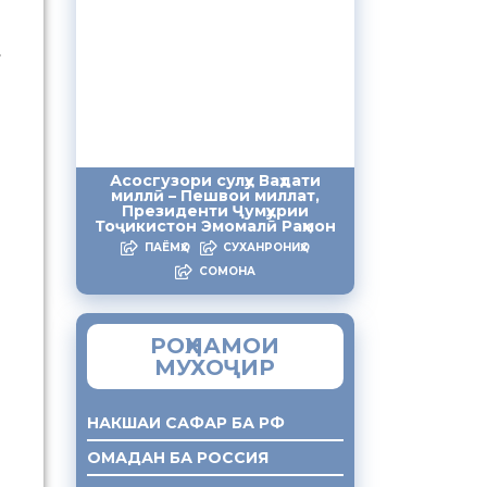
т
Асосгузори сулҳу Ваҳдати
миллӣ – Пешвои миллат,
Президенти Ҷумҳурии
Тоҷикистон Эмомалӣ Раҳмон
ПАЁМҲО
СУХАНРОНИҲО
СОМОНА
РОҲНАМОИ
МУХОҶИР
НАКШАИ САФАР БА РФ
ОМАДАН БА РОССИЯ