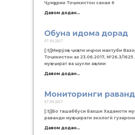
Ҷумҳурии Тоҷикистон санаи 6
Давом додан...
Обуна идома дорад
07.09.2017
[:tj]Имрӯзҳо ҷиҳати иҷрои мактуби Ваз
Тоҷикистон аз 23.06.2017, №26.3/1625
муҳоҷират ва шуғли аҳолии
Давом додан...
Мониторинги раванд
07.09.2017
[:tj]Бо ташаббуси Бахши Хадамоти му
раванди муҳоҷирати экологӣ гузарон
Давом додан...