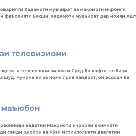
роҳбарияти Хадамоти муҳоҷират ва мақомоти иҷроияи
мон фаъолияти Бахши Хадамоти муҳоҷират дар ноҳияи Аш
аи телевизионӣ
авқеъ»-и телевизони вилояти Суғд ба рафти татбиқи
 шуд. Чуноне ки аз номи лоиҳа пайдост, он асосан ба
 маъюбон
чорабиниҳои аёдатии Мақомоти иҷроияи ҳокимияти
ди саиди Қурбон ва Рӯзи Истиқлолияти давлатии