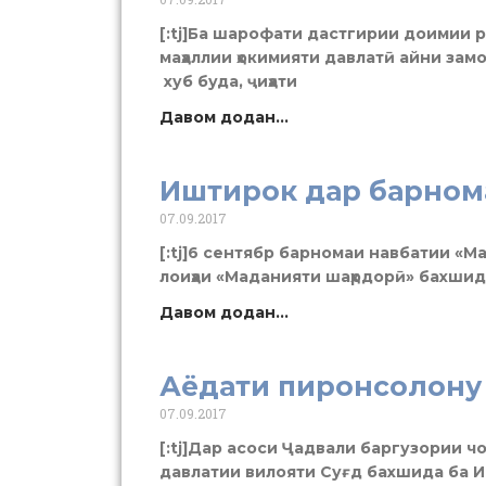
[:tj]Ба шарофати дастгирии доимии 
маҳаллии ҳокимияти давлатӣ айни за
хуб буда, ҷиҳати
Давом додан...
Иштирок дар барном
07.09.2017
[:tj]6 сентябр барномаи навбатии «М
лоиҳаи «Маданияти шаҳрдорӣ» бахшида
Давом додан...
Аёдати пиронсолону
07.09.2017
[:tj]Дар асоси Ҷадвали баргузории 
давлатии вилояти Суғд бахшида ба И