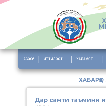
М
АСОСӢ
ИТТИЛООТ
ХАДАМОТ
ХАБАРҲО
Дар самти таъмини 
07.09.2017