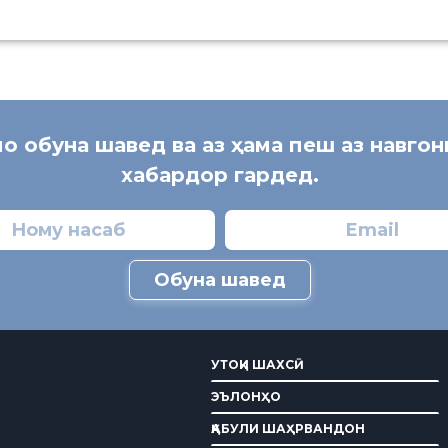
мо обуна шавед ва аз ҳама пеш аз навго
хабардор гардед.
Обуна шавед
УТОҚИ ШАХСӢ
ЭЪЛОНҲО
ҚАБУЛИ ШАҲРВАНДОН