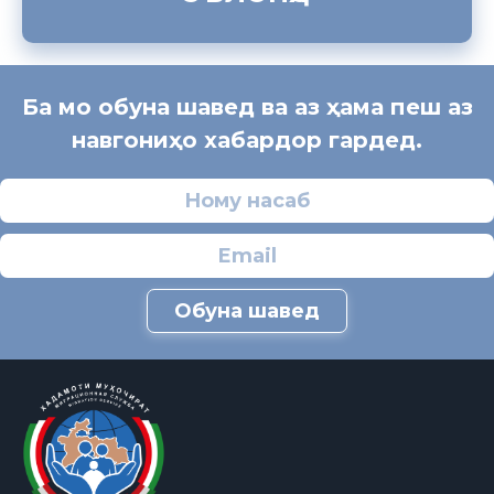
Ба мо обуна шавед ва аз ҳама пеш аз
навгониҳо хабардор гардед.
Обуна шавед