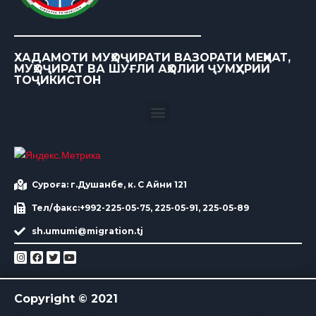
ХАДАМОТИ МУҲОҶИРАТИ ВАЗОРАТИ МЕҲНАТ,
МУҲОҶИРАТ ВА ШУҒЛИ АҲОЛИИ ҶУМҲУРИИ
ТОҶИКИСТОН
Суроға: г.Душанбе, к. С Айни 121
Тел/факс:+992-225-05-75, 225-05-91, 225-05-89
sh.umumi@migration.tj
Copyright © 2021