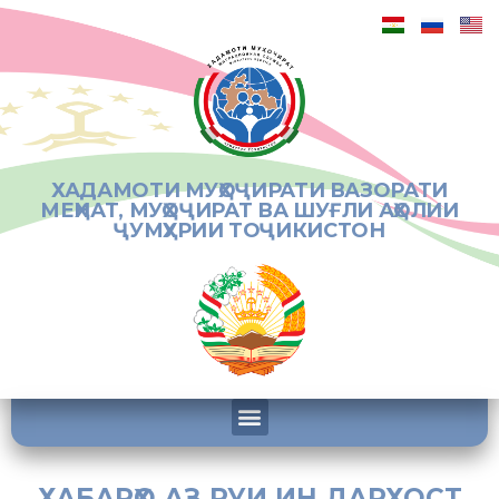
ХАДАМОТИ МУҲОҶИРАТИ ВАЗОРАТИ
МЕҲНАТ, МУҲОҶИРАТ ВА ШУҒЛИ АҲОЛИИ
ҶУМҲУРИИ ТОҶИКИСТОН
ХАБАРҲО АЗ РУИ ИН ДАРХОСТ