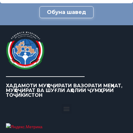
Обуна шавед
ХАДАМОТИ МУҲОҶИРАТИ ВАЗОРАТИ МЕҲНАТ,
МУҲОҶИРАТ ВА ШУҒЛИ АҲОЛИИ ҶУМҲУРИИ
ТОҶИКИСТОН