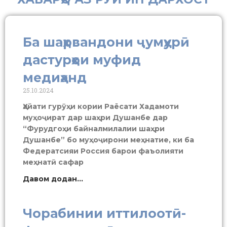
Ба шаҳрвандони ҷумҳурӣ
дастурҳои муфид
медиҳанд
25.10.2024
Ҳайати гурӯҳи кории Раёсати Хадамоти
муҳоҷират дар шаҳри Душанбе дар
“Фурудгоҳи байналмилалии шаҳри
Душанбе” бо муҳоҷирони меҳнатие, ки ба
Федератсияи Россия барои фаъолияти
меҳнатӣ сафар
Давом додан...
Чорабинии иттилоотӣ-