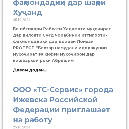
фаҳмондадиҳӣ дар шаҳри
Хуҷанд
25.10.2024
Бо ибтикори Раёсати Хадамоти муҳоҷират
дар вилояти Суғд чорабинии иттилоотӣ-
фаҳмондадиҳӣ дар доираи Лоиҳаи
PROTECT “Беҳтар намудани идоракунии
муҳоҷират ва ҳифзи муҳоҷирон дар
кишварҳои роҳи Абрешим
Давом додан...
ООО «ТС-Сервис» города
Ижевска Российской
Федерации приглашает
на работу
25.10.2024