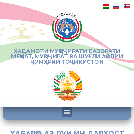
ХАДАМОТИ МУҲОҶИРАТИ ВАЗОРАТИ
МЕҲНАТ, МУҲОҶИРАТ ВА ШУҒЛИ АҲОЛИИ
ҶУМҲУРИИ ТОҶИКИСТОН
ХАБАРҲО АЗ РУИ ИН ДАРХОСТ