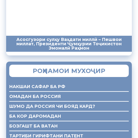
Асосгузори сулҳу Ваҳдати миллӣ – Пешвои
миллат, Президенти Ҷумҳурии Тоҷикистон
ПАЁМҲО
СУХАНРОНИҲО
СОМОНА
Эмомалӣ Раҳмон
РОҲНАМОИ МУХОҶИР
НАКШАИ САФАР БА РФ
ОМАДАН БА РОССИЯ
ШУМО ДА РОССИЯ ЧИ БОЯД КАРД?
БА КОР ДАРОМАДАН
БОЗГАШТ БА ВАТАН
ТАРТИБИ ГИРИФТАНИ ПАТЕНТ