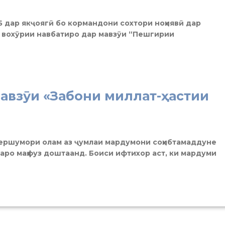
 дар якҷоягӣ бо кормандони сохтори ноҳиявӣ дар
н вохӯрии навбатиро дар мавзӯи “Пешгирии
авзӯи «Забони миллат-ҳастии
сершумори олам аз ҷумлаи мардумони соҳибтамаддуне
аро маҳфуз доштаанд. Боиси ифтихор аст, ки мардуми