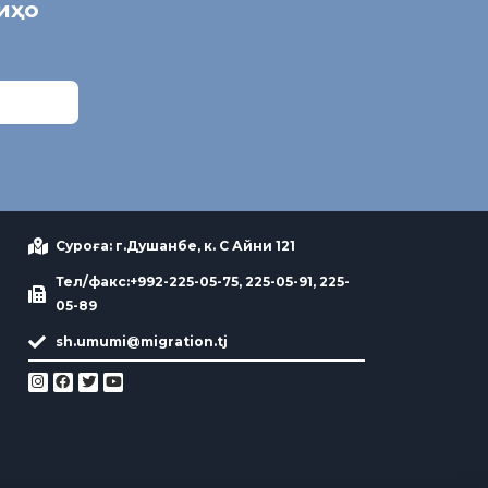
ниҳо
Суроға: г.Душанбе, к. С Айни 121
Тел/факс:+992-225-05-75, 225-05-91, 225-
05-89
sh.umumi@migration.tj