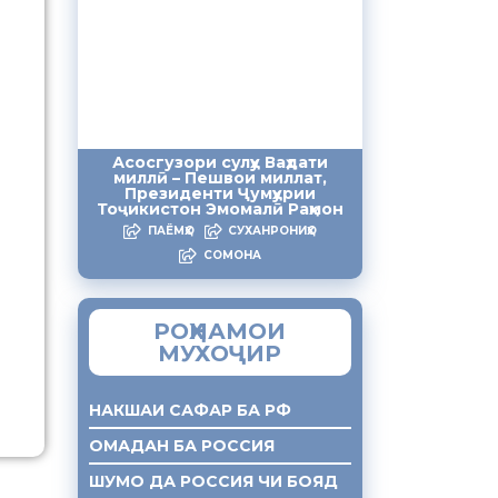
Асосгузори сулҳу Ваҳдати
миллӣ – Пешвои миллат,
Президенти Ҷумҳурии
Тоҷикистон Эмомалӣ Раҳмон
ПАЁМҲО
СУХАНРОНИҲО
СОМОНА
РОҲНАМОИ
МУХОҶИР
НАКШАИ САФАР БА РФ
ОМАДАН БА РОССИЯ
ШУМО ДА РОССИЯ ЧИ БОЯД