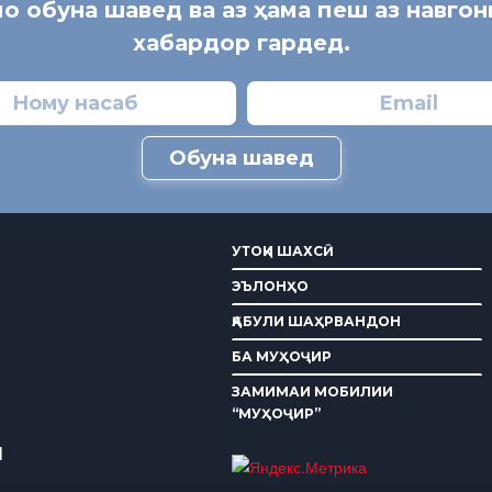
мо обуна шавед ва аз ҳама пеш аз навго
хабардор гардед.
Обуна шавед
УТОҚИ ШАХСӢ
ЭЪЛОНҲО
ҚАБУЛИ ШАҲРВАНДОН
БА МУҲОҶИР
ЗАМИМАИ МОБИЛИИ
“МУҲОҶИР”
И