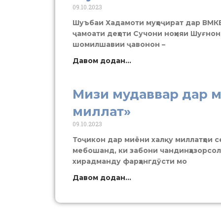
09.10.2023
Шуъбаи Хадамоти муҳоҷират дар ВМКБ
ҷамоати деҳоти Сучони ноҳияи Шуғно
шомилшавии ҷавонон –
Давом додан...
Мизи мудаввар дар м
миллат»
09.10.2023
Тоҷикон дар миёни халқу миллатҳои 
мебошанд, ки забони чандинҳазорсол
хирадманду фарҳангдӯсти мо
Давом додан...