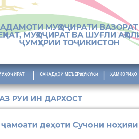
ХАДАМОТИ МУҲОҶИРАТИ ВАЗОРАТ
ЕҲНАТ, МУҲОҶИРАТ ВА ШУҒЛИ АҲОЛ
ҶУМҲУРИИ ТОҶИКИСТОН
МУҲОҶИРАТ
САНАДҲОИ МЕЪЁРӢ ҲУҚУҚӢ
ҲАМКОРИҲО
 АЗ РУИ ИН ДАРХОСТ
 ҷамоати деҳоти Сучони ноҳияи