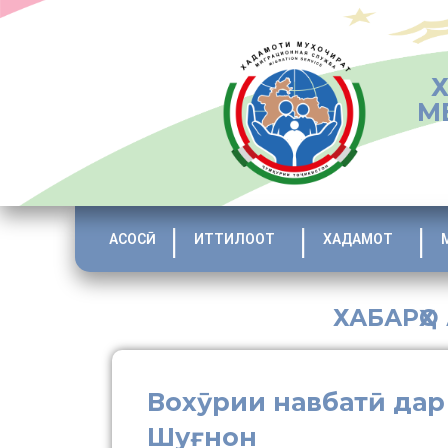
М
АСОСӢ
ИТТИЛООТ
ХАДАМОТ
ХАБАРҲО
Вохӯрии навбатӣ дар
Шуғнон