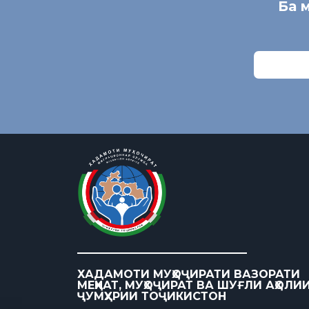
Ба 
ХАДАМОТИ МУҲОҶИРАТИ ВАЗОРАТИ
МЕҲНАТ, МУҲОҶИРАТ ВА ШУҒЛИ АҲОЛИ
ҶУМҲУРИИ ТОҶИКИСТОН