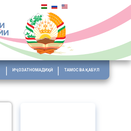
И
ИИ
ИҶОЗАТНОМАДИҲӢ
ТАМОС ВА ҚАБУЛ