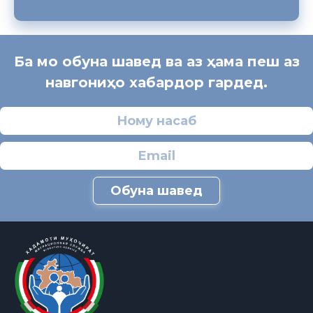
Ба мо обуна шавед ва аз ҳама пеш аз
навгониҳо хабардор гардед.
Обуна шавед