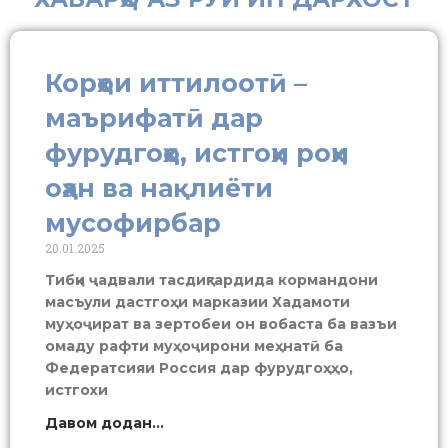
Корҳои иттилоотӣ –
маърифатӣ дар
фурудгоҳҳо, истгоҳи роҳи
оҳан ва нақлиёти
мусофирбар
20.01.2025
Тибқи ҷадвали тасдиқгардида кормандони
масъули дастгоҳи марказии Хадамоти
муҳоҷират ва зертобеи он вобаста ба вазъи
омаду рафти муҳоҷирони меҳнатӣ ба
Федератсияи Россия дар фурудгоҳҳо,
истгохи
Давом додан...