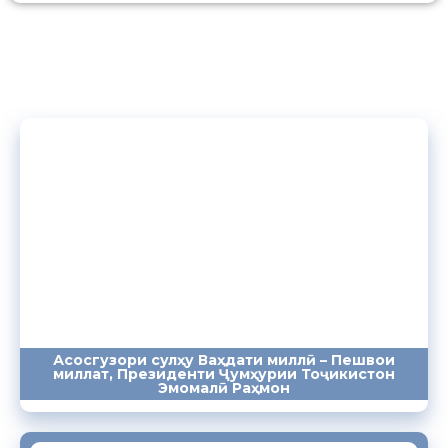
Асосгузори сулҳу Ваҳдати миллӣ – Пешвои
миллат, Президенти Ҷумҳурии Тоҷикистон
ПАЁМҲО
СУХАНРОНИҲО
СОМОНА
Эмомалӣ Раҳмон