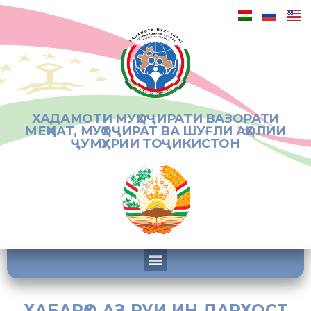
ХАДАМОТИ МУҲОҶИРАТИ ВАЗОРАТИ
МЕҲНАТ, МУҲОҶИРАТ ВА ШУҒЛИ АҲОЛИИ
ҶУМҲУРИИ ТОҶИКИСТОН
ХАБАРҲО АЗ РУИ ИН ДАРХОСТ