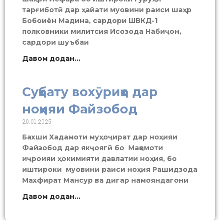
тарғиботӣ дар ҳайати муовини раиси шаҳр
Бобоиён Мадина, сардори ШВКД-1
полковники милитсия Исозода Набиҷон,
сардори шуъбаи
Давом додан...
Суҳбату вохӯриҳо дар
ноҳияи Файзобод
20.01.2025
Бахши Хадамоти муҳоҷират дар ноҳияи
Файзобод дар якҷоягӣ бо Мақомоти
иҷроияи ҳокимияти давлатии ноҳия, бо
иштироки муовини раиси ноҳия Рашидзода
Махфират Мансур ва дигар намояндагони
Давом додан...