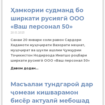
Ҳамкории судманд бо
ширкати русиягӣ ООО
«Ваш персонал 50»
20.01.2025
Санаи 20 январи соли равон Сардори
Хадамоти муҳоҷирати Вазорати меҳнат,
муҳоҷират ва шуғли аҳолии Ҷумҳурии
Тоҷикистон Нодирзода Иматшо роҳбари
ширкати русиягӣ ООО «Ваш персонал 50»
Давом додан...
Масъалаи тундгароӣ дар
ҷомеаи кишварамон
бисёр актуалӣ мебошад