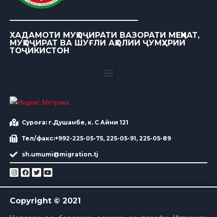
ХАДАМОТИ МУҲОҶИРАТИ ВАЗОРАТИ МЕҲНАТ,
МУҲОҶИРАТ ВА ШУҒЛИ АҲОЛИИ ҶУМҲУРИИ
ТОҶИКИСТОН
Суроға: г.Душанбе, к. С Айни 121
Тел/факс:+992-225-05-75, 225-05-91, 225-05-89
sh.umumi@migration.tj
Copyright © 2021