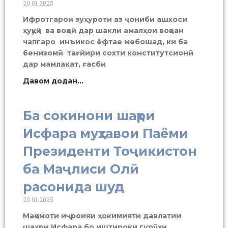
20.01.2025
Ифротгароӣ зуҳуроти аз ҷониби ашхоси
ҳуқуқӣ ва воқеӣ дар шакли амалҳои воқеан
чапгаро инъикос ёфтае мебошад, ки ба
бенизомӣ тағйири сохти конститутсионӣ
дар мамлакат, ғасби
Давом додан...
Ба сокинони шаҳри
Исфара муҳтавои Паёми
Президенти Тоҷикистон
ба Маҷлиси Олӣ
расонида шуд
20.01.2025
Мақомоти иҷроияи ҳокимияти давлатии
шаҳри Исфара бо иштироки гурӯҳи