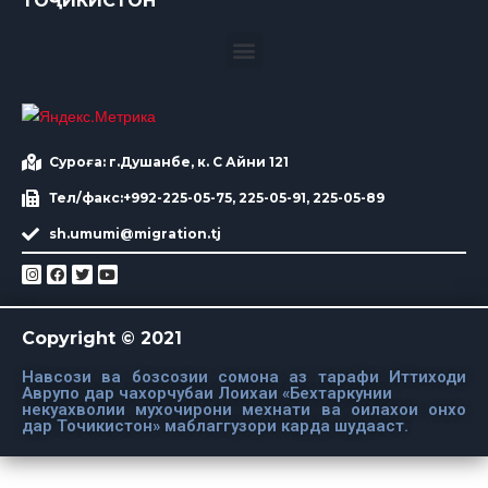
ТОҶИКИСТОН
Суроға: г.Душанбе, к. С Айни 121
Тел/факс:+992-225-05-75, 225-05-91, 225-05-89
sh.umumi@migration.tj
Copyright © 2021
Навсози ва бозсозии сомона аз тарафи Иттиходи
Аврупо дар чахорчубаи Лоихаи «Бехтаркунии
некуахволии мухочирони мехнати ва оилахои онхо
дар Точикистон» маблаггузори карда шудааст.