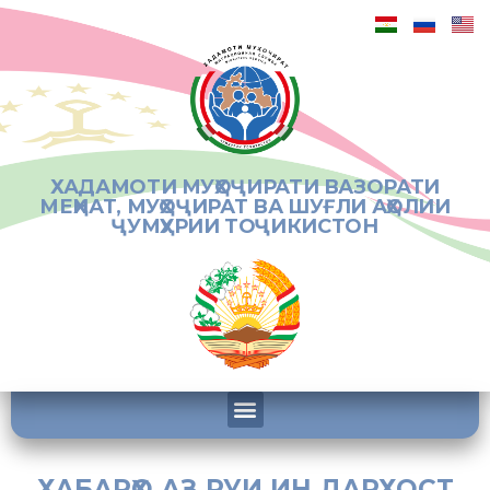
ХАДАМОТИ МУҲОҶИРАТИ ВАЗОРАТИ
МЕҲНАТ, МУҲОҶИРАТ ВА ШУҒЛИ АҲОЛИИ
ҶУМҲУРИИ ТОҶИКИСТОН
ХАБАРҲО АЗ РУИ ИН ДАРХОСТ