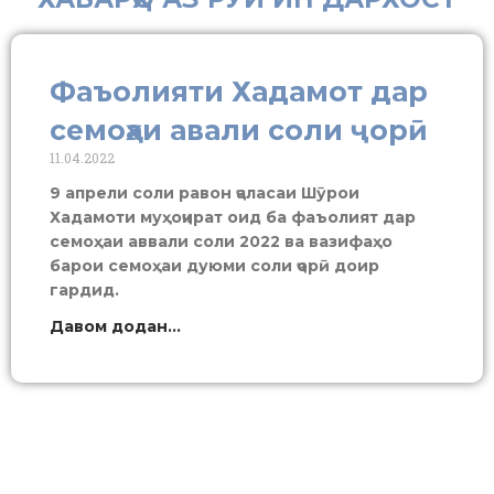
Фаъолияти Хадамот дар
семоҳаи авали соли ҷорӣ
11.04.2022
9 апрели соли равон ҷаласаи Шӯрои
Хадамоти муҳоҷират оид ба фаъолият дар
семоҳаи аввали соли 2022 ва вазифаҳо
барои семоҳаи дуюми соли ҷорӣ доир
гардид.
Давом додан...