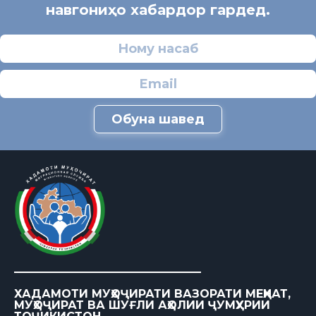
навгониҳо хабардор гардед.
Обуна шавед
ХАДАМОТИ МУҲОҶИРАТИ ВАЗОРАТИ МЕҲНАТ,
МУҲОҶИРАТ ВА ШУҒЛИ АҲОЛИИ ҶУМҲУРИИ