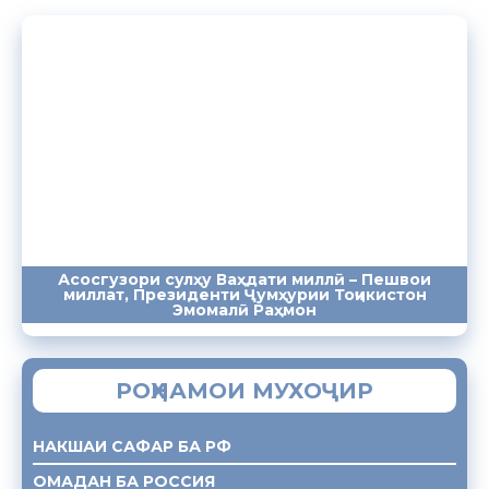
Асосгузори сулҳу Ваҳдати миллӣ – Пешвои
миллат, Президенти Ҷумҳурии Тоҷикистон
ПАЁМҲО
СУХАНРОНИҲО
СОМОНА
Эмомалӣ Раҳмон
РОҲНАМОИ МУХОҶИР
НАКШАИ САФАР БА РФ
ОМАДАН БА РОССИЯ