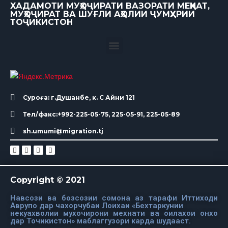
ХАДАМОТИ МУҲОҶИРАТИ ВАЗОРАТИ МЕҲНАТ,
МУҲОҶИРАТ ВА ШУҒЛИ АҲОЛИИ ҶУМҲУРИИ
ТОҶИКИСТОН
Суроға: г.Душанбе, к. С Айни 121
Тел/факс:+992-225-05-75, 225-05-91, 225-05-89
sh.umumi@migration.tj
Copyright © 2021
Навсози ва бозсозии сомона аз тарафи Иттиходи
Аврупо дар чахорчубаи Лоихаи «Бехтаркунии
некуахволии мухочирони мехнати ва оилахои онхо
дар Точикистон» маблаггузори карда шудааст.