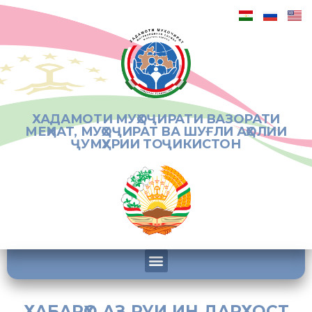
ХАДАМОТИ МУҲОҶИРАТИ ВАЗОРАТИ
МЕҲНАТ, МУҲОҶИРАТ ВА ШУҒЛИ АҲОЛИИ
ҶУМҲУРИИ ТОҶИКИСТОН
ХАБАРҲО АЗ РУИ ИН ДАРХОСТ