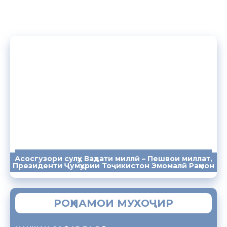
Асосгузори сулҳу Ваҳдати миллӣ – Пешвои миллат,
ПАЁМҲО
СУХАНРОНИҲО
СОМОНА
Президенти Ҷумҳурии Тоҷикистон Эмомалӣ Раҳмон
РОҲНАМОИ МУХОҶИР