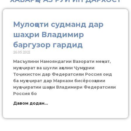
Мулоқоти судманд дар
шаҳри Владимир
баргузор гардид
26.05.2021
Масъулини Намояндагии Вазорати меҳнат,
муҳоҷират ва шуғли аҳолии Ҷумҳурии
Тоҷикистон дар Федератсияи Россия оид
ба муҳоҷират дар Маркази бисёрсоҳавии
муҳоҷиратии шаҳри Владимири Федератсияи
Россия бо
Давом додан...