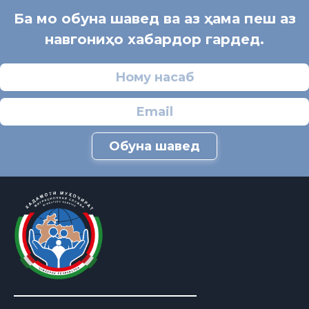
Ба мо обуна шавед ва аз ҳама пеш аз
навгониҳо хабардор гардед.
Обуна шавед