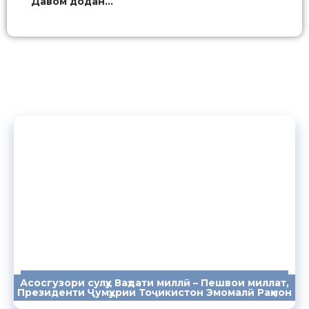
Давом додан...
Асосгузори сулҳу Ваҳдати миллӣ – Пешвои миллат,
ПАЁМҲО
СУХАНРОНИҲО
СОМОНА
Президенти Ҷумҳурии Тоҷикистон Эмомалӣ Раҳмон