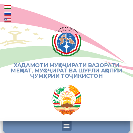
ХАДАМОТИ МУҲОҶИРАТИ ВАЗОРАТИ
МЕҲНАТ, МУҲОҶИРАТ ВА ШУҒЛИ АҲОЛИИ
ҶУМҲУРИИ ТОҶИКИСТОН