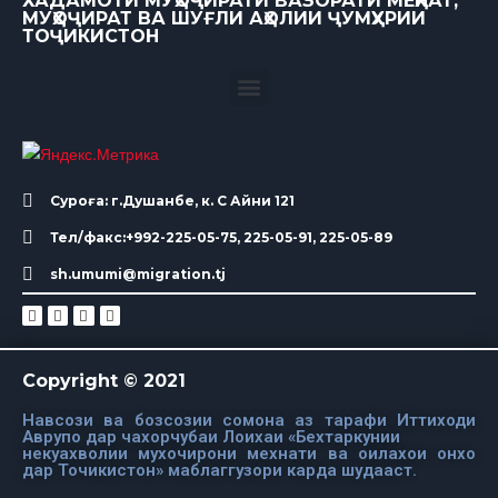
ХАДАМОТИ МУҲОҶИРАТИ ВАЗОРАТИ МЕҲНАТ,
МУҲОҶИРАТ ВА ШУҒЛИ АҲОЛИИ ҶУМҲУРИИ
ТОҶИКИСТОН
Суроға: г.Душанбе, к. С Айни 121
Тел/факс:+992-225-05-75, 225-05-91, 225-05-89
sh.umumi@migration.tj
Copyright © 2021
Навсози ва бозсозии сомона аз тарафи Иттиходи
Аврупо дар чахорчубаи Лоихаи «Бехтаркунии
некуахволии мухочирони мехнати ва оилахои онхо
дар Точикистон» маблаггузори карда шудааст.