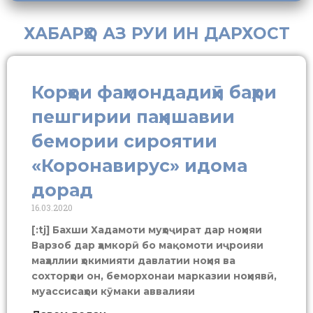
ХАБАРҲО АЗ РУИ ИН ДАРХОСТ
Корҳои фаҳмондадиҳӣ баҳри
пешгирии паҳншавии
бемории сироятии
«Коронавирус» идома
дорад
16.03.2020
[:tj] Бахши Хадамоти муҳоҷират дар ноҳияи
Варзоб дар ҳамкорӣ бо мақомоти иҷроияи
маҳаллии ҳокимияти давлатии ноҳия ва
сохторҳои он, беморхонаи марказии ноҳиявӣ,
муассисаҳои кӯмаки аввалияи