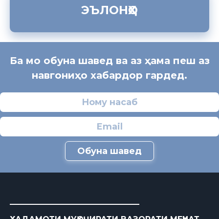
ЭЪЛОНҲО
Ба мо обуна шавед ва аз ҳама пеш аз
навгониҳо хабардор гардед.
Обуна шавед