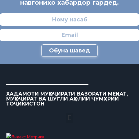
навгониҳо хабардор гардед.
Обуна шавед
ХАДАМОТИ МУҲОҶИРАТИ ВАЗОРАТИ МЕҲНАТ,
МУҲОҶИРАТ ВА ШУҒЛИ АҲОЛИИ ҶУМҲУРИИ
ТОҶИКИСТОН