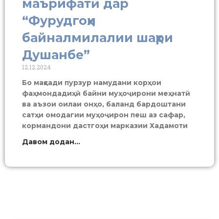
маърифатӣ дар
“Фурудгоҳи
байналмилалии шаҳри
Душанбе”
12.12.2024
Бо мақсади пурзур намудани корҳои
фаҳмондадиҳӣ байни муҳоҷирони меҳнатӣ
ва аъзои оилаи онҳо, баланд бардоштани
сатҳи омодагии муҳоҷирон пеш аз сафар,
кормандони дастгоҳи марказии Хадамоти
Давом додан...