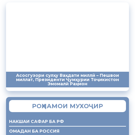
Асосгузори сулҳу Ваҳдати миллӣ – Пешвои
миллат, Президенти Ҷумҳурии Тоҷикистон
ПАЁМҲО
СУХАНРОНИҲО
СОМОНА
Эмомалӣ Раҳмон
РОҲНАМОИ МУХОҶИР
НАКШАИ САФАР БА РФ
ОМАДАН БА РОССИЯ