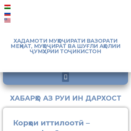
ХАДАМОТИ МУҲОҶИРАТИ ВАЗОРАТИ
МЕҲНАТ, МУҲОҶИРАТ ВА ШУҒЛИ АҲОЛИИ
ҶУМҲУРИИ ТОҶИКИСТОН
ХАБАРҲО АЗ РУИ ИН ДАРХОСТ
Корҳои иттилоотӣ –