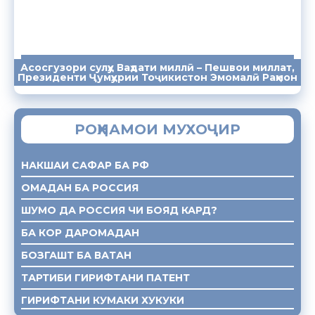
Асосгузори сулҳу Ваҳдати миллӣ – Пешвои миллат,
ПАЁМҲО
СУХАНРОНИҲО
СОМОНА
Президенти Ҷумҳурии Тоҷикистон Эмомалӣ Раҳмон
РОҲНАМОИ МУХОҶИР
НАКШАИ САФАР БА РФ
ОМАДАН БА РОССИЯ
ШУМО ДА РОССИЯ ЧИ БОЯД КАРД?
БА КОР ДАРОМАДАН
БОЗГАШТ БА ВАТАН
ТАРТИБИ ГИРИФТАНИ ПАТЕНТ
ГИРИФТАНИ КУМАКИ ХУКУКИ