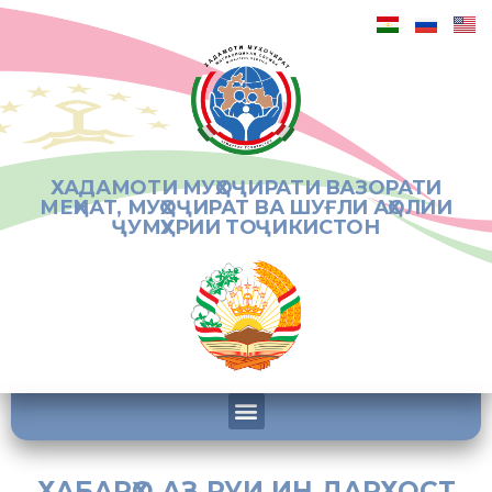
ХАДАМОТИ МУҲОҶИРАТИ ВАЗОРАТИ
МЕҲНАТ, МУҲОҶИРАТ ВА ШУҒЛИ АҲОЛИИ
ҶУМҲУРИИ ТОҶИКИСТОН
ХАБАРҲО АЗ РУИ ИН ДАРХОСТ