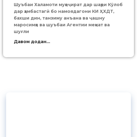
Шуъбаи Халамоти муҳоҷират дар шаҳри Кӯлоб
дар ҳамбастагӣ бо намоядагони КИ ҲХДТ,
бахши дин, танзиму анъана ва ҷашну
маросимҳо ва шуъбаи Агентии меҳнат ва
шуғли
Давом додан...