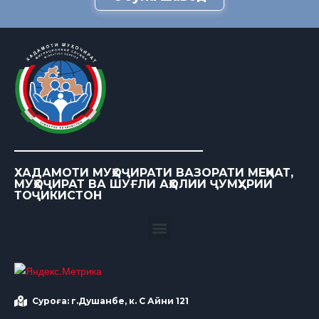
ХАДАМОТИ МУҲОҶИРАТИ ВАЗОРАТИ МЕҲНАТ,
МУҲОҶИРАТ ВА ШУҒЛИ АҲОЛИИ ҶУМҲУРИИ
ТОҶИКИСТОН
Суроға: г.Душанбе, к. С Айни 121