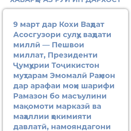
9 март дар Кохи Ваҳдат
Асосгузори сулҳу ваҳдати
миллӣ — Пешвои
миллат, Президенти
Ҷумҳурии Тоҷикистон
муҳтарам Эмомалӣ Раҳмон
дар арафаи моҳи шарифи
Рамазон бо масъулини
мақомоти марказӣ ва
маҳаллии ҳокимияти
давлатӣ, намояндагони