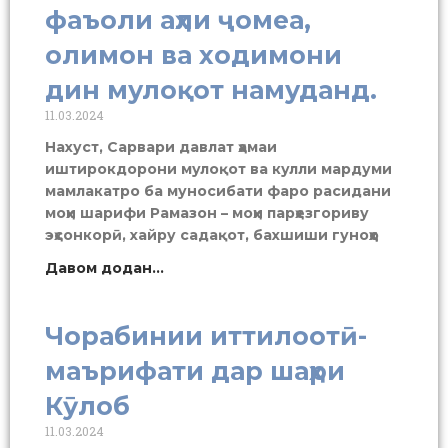
фаъоли аҳли ҷомеа,
олимон ва ходимони
дин мулоқот намуданд.
11.03.2024
Нахуст, Сарвари давлат ҳамаи
иштирокдорони мулоқот ва кулли мардуми
мамлакатро ба муносибати фаро расидани
моҳи шарифи Рамазон – моҳи парҳезгориву
эҳсонкорӣ, хайру садақот, бахшиши гуноҳҳо
Давом додан...
Чорабинии иттилоотӣ-
маърифати дар шаҳри
Кӯлоб
11.03.2024