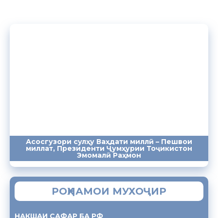
Асосгузори сулҳу Ваҳдати миллӣ – Пешвои
миллат, Президенти Ҷумҳурии Тоҷикистон
ПАЁМҲО
СУХАНРОНИҲО
СОМОНА
Эмомалӣ Раҳмон
РОҲНАМОИ МУХОҶИР
НАКШАИ САФАР БА РФ