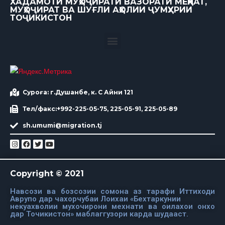
ХАДАМОТИ МУҲОҶИРАТИ ВАЗОРАТИ МЕҲНАТ,
МУҲОҶИРАТ ВА ШУҒЛИ АҲОЛИИ ҶУМҲУРИИ
ТОҶИКИСТОН
Суроға: г.Душанбе, к. С Айни 121
Тел/факс:+992-225-05-75, 225-05-91, 225-05-89
sh.umumi@migration.tj
Copyright © 2021
Навсози ва бозсозии сомона аз тарафи Иттиходи
Аврупо дар чахорчубаи Лоихаи «Бехтаркунии
некуахволии мухочирони мехнати ва оилахои онхо
дар Точикистон» маблаггузори карда шудааст.