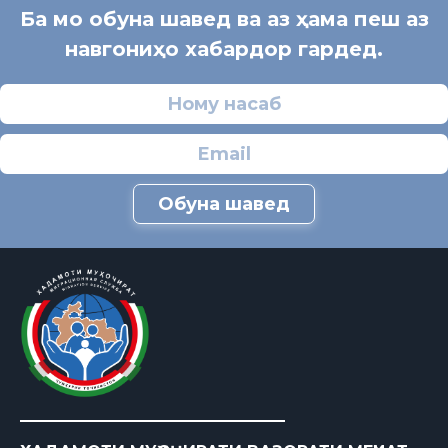
Ба мо обуна шавед ва аз ҳама пеш аз
навгониҳо хабардор гардед.
Обуна шавед