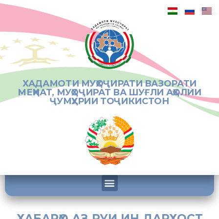
ХАДАМОТИ МУҲОҶИРАТИ ВАЗОРАТИ
МЕҲНАТ, МУҲОҶИРАТ ВА ШУҒЛИ АҲОЛИИ
ҶУМҲУРИИ ТОҶИКИСТОН
ХАБАРҲО АЗ РУИ ИН ДАРХОСТ