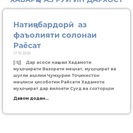
Натиҷабардорӣ аз
фаъолияти солонаи
Раёсат
17.01.2020
[:tj] Дар асоси нақшаи Хадамоти
муҳоҷирати Вазорати меҳнат, муҳоҷират ва
шуғли аҳолии Ҷумҳурии Тоҷикистон
маҷлиси ҳисоботии Раёсати Хадамоти
муҳоҷират дар вилояти Суғд ва сохторҳои
Давом додан...