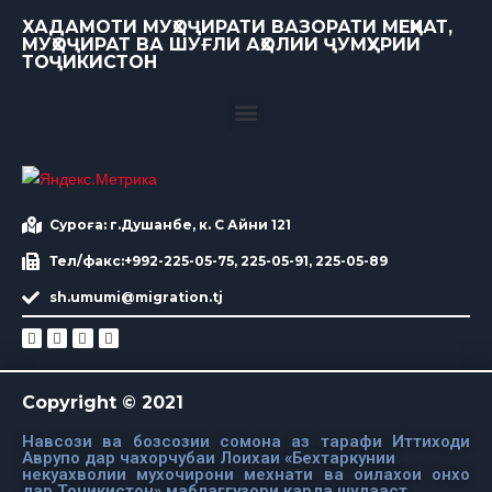
ХАДАМОТИ МУҲОҶИРАТИ ВАЗОРАТИ МЕҲНАТ,
МУҲОҶИРАТ ВА ШУҒЛИ АҲОЛИИ ҶУМҲУРИИ
ТОҶИКИСТОН
Суроға: г.Душанбе, к. С Айни 121
Тел/факс:+992-225-05-75, 225-05-91, 225-05-89
sh.umumi@migration.tj
Copyright © 2021
Навсози ва бозсозии сомона аз тарафи Иттиходи
Аврупо дар чахорчубаи Лоихаи «Бехтаркунии
некуахволии мухочирони мехнати ва оилахои онхо
дар Точикистон» маблаггузори карда шудааст.