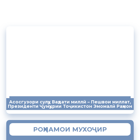
Асосгузори сулҳу Ваҳдати миллӣ – Пешвои миллат,
ПАЁМҲО
СУХАНРОНИҲО
СОМОНА
Президенти Ҷумҳурии Тоҷикистон Эмомалӣ Раҳмон
РОҲНАМОИ МУХОҶИР