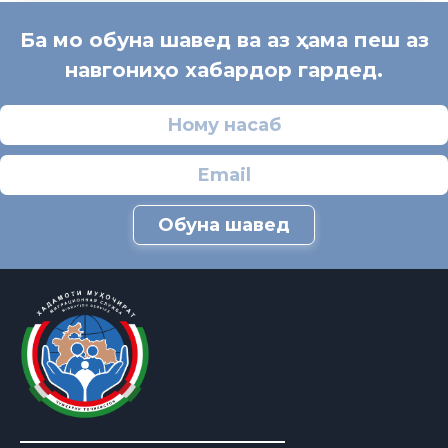
Ба мо обуна шавед ва аз ҳама пеш аз
навгониҳо хабардор гардед.
Обуна шавед