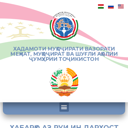
ХАДАМОТИ МУҲОҶИРАТИ ВАЗОРАТИ
МЕҲНАТ, МУҲОҶИРАТ ВА ШУҒЛИ АҲОЛИИ
ҶУМҲУРИИ ТОҶИКИСТОН
ХАБАРҲО АЗ РУИ ИН ДАРХОСТ