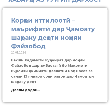
Корҳои иттилоотӣ –
маърифатӣ дар Ҷамоату
шаҳраку деҳоти ноҳияи
Файзобод
20.01.2024
Бахши Хадамоти муҳоҷират дар ноҳияи
Файзобод дар ҳамбастагӣ бо Мақомоти
иҷроияи ҳокимияти давлатии ноҳия оғоз аз
санаи 15 январи соли равон дар Ҷамоатҳои
шаҳраку деҳот
Давом додан...