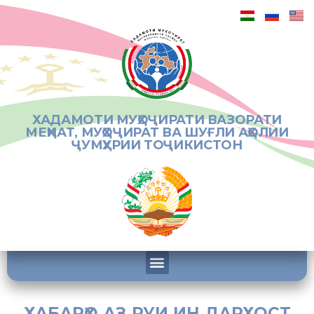
ХАДАМОТИ МУҲОҶИРАТИ ВАЗОРАТИ
МЕҲНАТ, МУҲОҶИРАТ ВА ШУҒЛИ АҲОЛИИ
ҶУМҲУРИИ ТОҶИКИСТОН
ХАБАРҲО АЗ РУИ ИН ДАРХОСТ