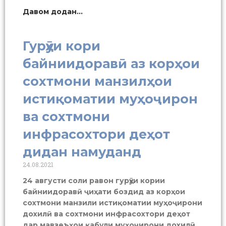
Давом додан...
Гурӯҳи кори
байниидоравӣ аз корҳои
сохтмони манзилҳои
истиқоматии муҳоҷирон
ва сохтмони
инфрасохтори деҳот
дидан намуданд
24.08.2021
24 августи соли равон гурӯҳи кории
байниидоравӣ ҷиҳати боздид аз корҳои
сохтмони манзили истиқоматии муҳоҷирони
дохилӣ ва сохтмони инфрасохтори деҳот
дар мавзеъҳои қабули муҳоҷирони дохилӣ