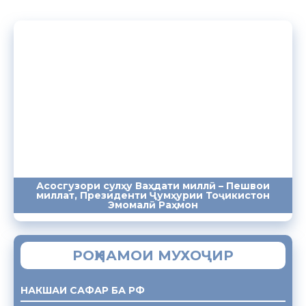
Асосгузори сулҳу Ваҳдати миллӣ – Пешвои
миллат, Президенти Ҷумҳурии Тоҷикистон
ПАЁМҲО
СУХАНРОНИҲО
СОМОНА
Эмомалӣ Раҳмон
РОҲНАМОИ МУХОҶИР
НАКШАИ САФАР БА РФ