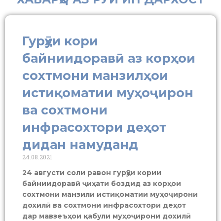
Гурӯҳи кори
байниидоравӣ аз корҳои
сохтмони манзилҳои
истиқоматии муҳоҷирон
ва сохтмони
инфрасохтори деҳот
дидан намуданд
24.08.2021
24 августи соли равон гурӯҳи кории
байниидоравӣ ҷиҳати боздид аз корҳои
сохтмони манзили истиқоматии муҳоҷирони
дохилӣ ва сохтмони инфрасохтори деҳот
дар мавзеъҳои қабули муҳоҷирони дохилӣ