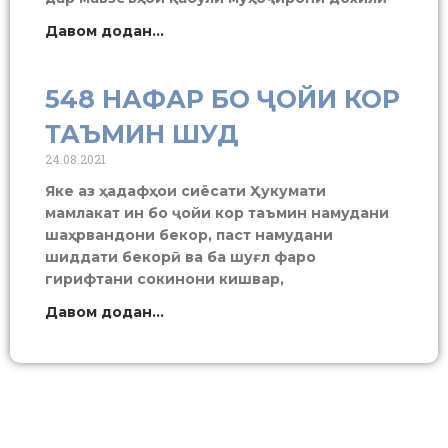
Давом додан...
548 НАФАР БО ҶОЙИ КОР
ТАЪМИН ШУД
24.08.2021
Яке аз ҳадафҳои сиёсати Ҳукумати
мамлакат ин бо ҷойи кор таъмин намудани
шаҳрвандони бекор, паст намудани
шиддати бекорӣ ва ба шуғл фаро
гирифтани сокинони кишвар,
Давом додан...