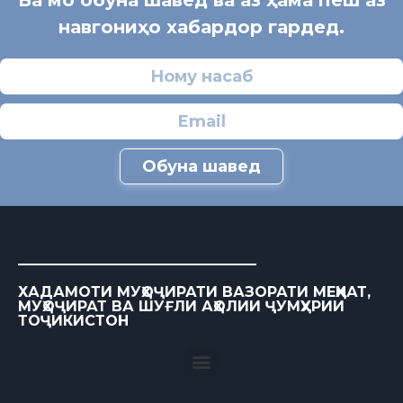
Ба мо обуна шавед ва аз ҳама пеш аз
навгониҳо хабардор гардед.
Обуна шавед
ХАДАМОТИ МУҲОҶИРАТИ ВАЗОРАТИ МЕҲНАТ,
МУҲОҶИРАТ ВА ШУҒЛИ АҲОЛИИ ҶУМҲУРИИ
ТОҶИКИСТОН