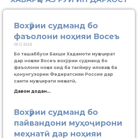
Вохӯрии судманд бо
фаъолони ноҳияи Восеъ
08.11.2024
Бо ташаббуси Бахши Хадамоти муҳоҷират
дар ноҳияи Восеъ вохӯрии судманд бо
фаъолони ноҳия оид ба тағйиру иловаҳо ба
қонунгузории Федератсияи Россия дар
самти муҳоҷирати меҳнатӣ,
Давом додан...
Вохӯрии судманд бо
пайвандони муҳоҷирони
меҳнатӣ дар ноҳияи