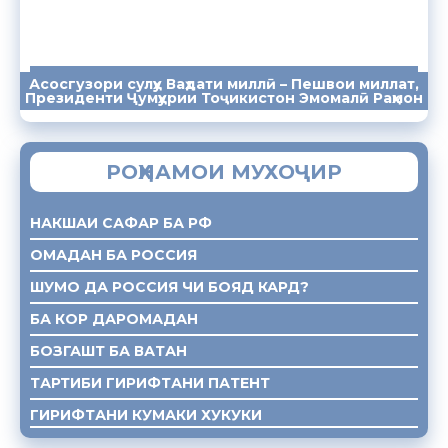
Асосгузори сулҳу Ваҳдати миллӣ – Пешвои миллат,
ПАЁМҲО
СУХАНРОНИҲО
СОМОНА
Президенти Ҷумҳурии Тоҷикистон Эмомалӣ Раҳмон
РОҲНАМОИ МУХОҶИР
НАКШАИ САФАР БА РФ
ОМАДАН БА РОССИЯ
ШУМО ДА РОССИЯ ЧИ БОЯД КАРД?
БА КОР ДАРОМАДАН
БОЗГАШТ БА ВАТАН
ТАРТИБИ ГИРИФТАНИ ПАТЕНТ
ГИРИФТАНИ КУМАКИ ХУКУКИ