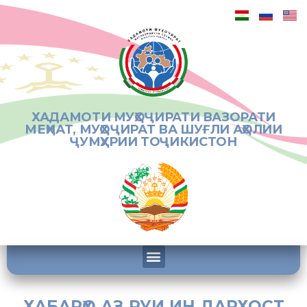
ХАДАМОТИ МУҲОҶИРАТИ ВАЗОРАТИ
МЕҲНАТ, МУҲОҶИРАТ ВА ШУҒЛИ АҲОЛИИ
ҶУМҲУРИИ ТОҶИКИСТОН
ХАБАРҲО АЗ РУИ ИН ДАРХОСТ