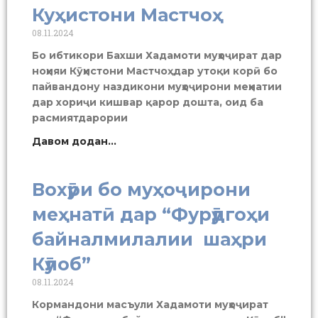
Куҳистони Мастчоҳ
08.11.2024
Бо ибтикори Бахши Хадамоти муҳоҷират дар
ноҳияи Кӯҳистони Мастчоҳ дар утоқи корӣ бо
пайвандону наздикони муҳоҷирони меҳнатии
дар хориҷи кишвар қарор дошта, оид ба
расмиятдарории
Давом додан...
Вохӯри бо муҳоҷирони
меҳнатӣ дар “Фурӯдгоҳи
байналмилалии шаҳри
Кӯлоб”
08.11.2024
Кормандони масъули Хадамоти муҳоҷират