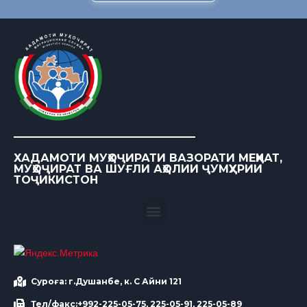
ХАДАМОТИ МУҲОҶИРАТИ ВАЗОРАТИ МЕҲНАТ,
МУҲОҶИРАТ ВА ШУҒЛИ АҲОЛИИ ҶУМҲУРИИ
ТОҶИКИСТОН
Суроға: г.Душанбе, к. С Айни 121
Тел/факс:+992-225-05-75, 225-05-91, 225-05-89