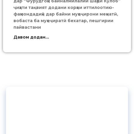
дар “Фурудгоҳи байналмилалии шаҳри Кӯлоб”
ҷиҳати тақвият додани корҳои иттилоотию-
фаҳмондадиҳӣ дар байни муҳоҷирони меҳнатӣ,
вобаста ба муҳоҷиратӣ бехатар, пешгирии
пайвастани
Давом додан...