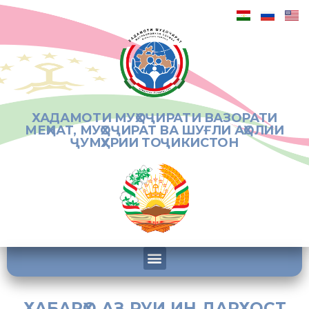
ХАДАМОТИ МУҲОҶИРАТИ ВАЗОРАТИ
МЕҲНАТ, МУҲОҶИРАТ ВА ШУҒЛИ АҲОЛИИ
ҶУМҲУРИИ ТОҶИКИСТОН
ХАБАРҲО АЗ РУИ ИН ДАРХОСТ