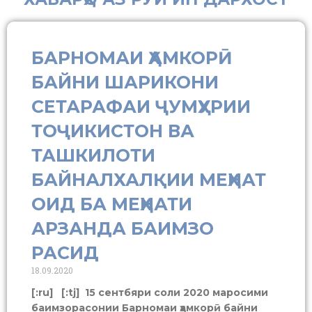
БАРНОМАИ ҲАМКОРӢ
БАЙНИ ШАРИКОНИ
СЕТАРАФАИ ҶУМҲУРИИ
ТОҶИКИСТОН ВА
ТАШКИЛОТИ
БАЙНАЛХАЛҚИИ МЕҲНАТ
ОИД БА МЕҲНАТИ
АРЗАНДА БАИМЗО
РАСИД
18.09.2020
[:ru] [:tj] 15 сентбяри соли 2020 маросими
баимзорасонии Барномаи ҳамкорӣ байни