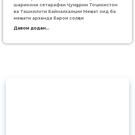
шарикони сетарафаи Ҷумҳурии Тоҷикистон
ва Ташкилоти Байналхалқии Меҳнат оид ба
меҳнати арзанда барои солҳои
Давом додан...