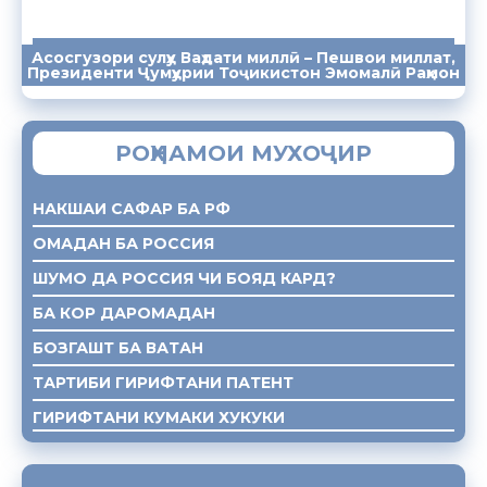
Асосгузори сулҳу Ваҳдати миллӣ – Пешвои миллат,
ПАЁМҲО
СУХАНРОНИҲО
СОМОНА
Президенти Ҷумҳурии Тоҷикистон Эмомалӣ Раҳмон
РОҲНАМОИ МУХОҶИР
НАКШАИ САФАР БА РФ
ОМАДАН БА РОССИЯ
ШУМО ДА РОССИЯ ЧИ БОЯД КАРД?
БА КОР ДАРОМАДАН
БОЗГАШТ БА ВАТАН
ТАРТИБИ ГИРИФТАНИ ПАТЕНТ
ГИРИФТАНИ КУМАКИ ХУКУКИ