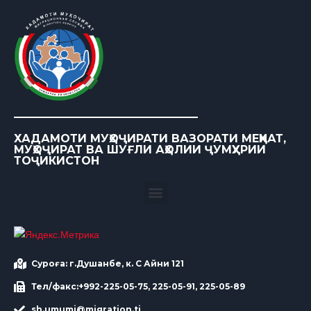
ХАДАМОТИ МУҲОҶИРАТИ ВАЗОРАТИ МЕҲНАТ,
МУҲОҶИРАТ ВА ШУҒЛИ АҲОЛИИ ҶУМҲУРИИ
ТОҶИКИСТОН
Суроға: г.Душанбе, к. С Айни 121
Тел/факс:+992-225-05-75, 225-05-91, 225-05-89
sh.umumi@migration.tj