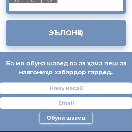
ЭЪЛОНҲО
Ба мо обуна шавед ва аз ҳама пеш аз
навгониҳо хабардор гардед.
Обуна шавед