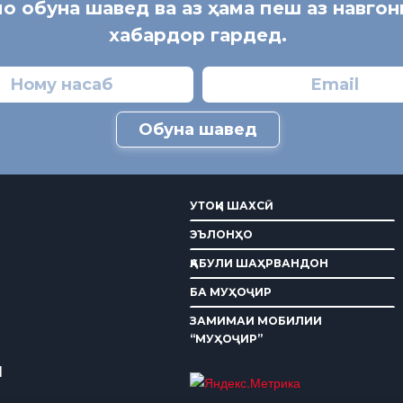
мо обуна шавед ва аз ҳама пеш аз навго
хабардор гардед.
Обуна шавед
УТОҚИ ШАХСӢ
ЭЪЛОНҲО
ҚАБУЛИ ШАҲРВАНДОН
БА МУҲОҶИР
ЗАМИМАИ МОБИЛИИ
“МУҲОҶИР”
И