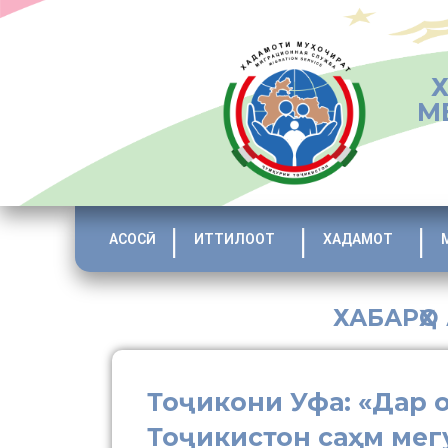
М
АСОСӢ
ИТТИЛООТ
ХАДАМОТ
ХАБАРҲО
Тоҷикони Уфа: «Дар 
Тоҷикистон саҳм мег