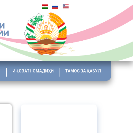
И
ИИ
ИҶОЗАТНОМАДИҲӢ
ТАМОС ВА ҚАБУЛ