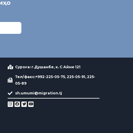
ниҳо
Суроға: г.Душанбе, к. С Айни 121
Тел/факс:+992-225-05-75, 225-05-91, 225-
05-89
sh.umumi@migration.tj