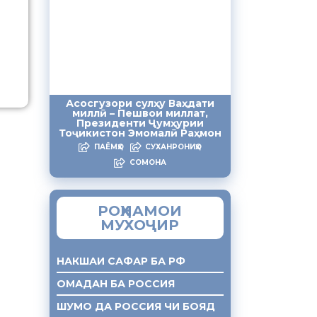
Асосгузори сулҳу Ваҳдати
миллӣ – Пешвои миллат,
Президенти Ҷумҳурии
Тоҷикистон Эмомалӣ Раҳмон
ПАЁМҲО
СУХАНРОНИҲО
СОМОНА
РОҲНАМОИ
МУХОҶИР
НАКШАИ САФАР БА РФ
ОМАДАН БА РОССИЯ
ШУМО ДА РОССИЯ ЧИ БОЯД