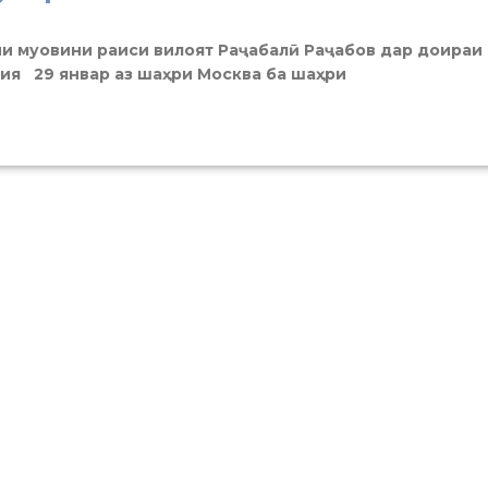
арии муовини раиси вилоят Раҷабалӣ Раҷабов дар доираи
я 29 январ аз шаҳри Москва ба шаҳри