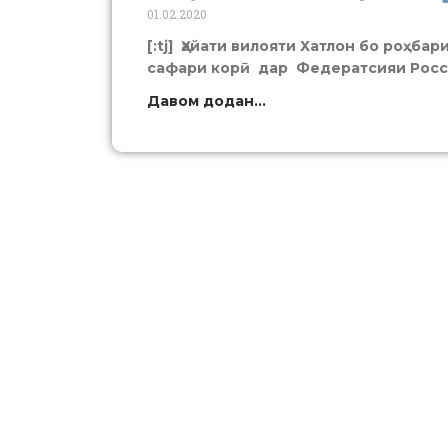
01.02.2020
[:tj] Ҳайати вилояти Хатлон бо роҳб
сафари корӣ дар Федератсияи Росси
Давом додан...