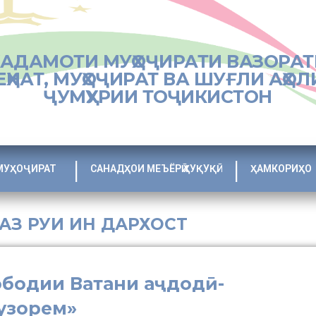
ХАДАМОТИ МУҲОҶИРАТИ ВАЗОРАТ
ЕҲНАТ, МУҲОҶИРАТ ВА ШУҒЛИ АҲОЛ
ҶУМҲУРИИ ТОҶИКИСТОН
МУҲОҶИРАТ
САНАДҲОИ МЕЪЁРӢ ҲУҚУҚӢ
ҲАМКОРИҲО
 АЗ РУИ ИН ДАРХОСТ
ободии Ватани аҷдодӣ-
узорем»