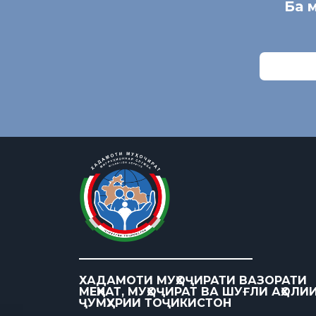
Ба 
ХАДАМОТИ МУҲОҶИРАТИ ВАЗОРАТИ
МЕҲНАТ, МУҲОҶИРАТ ВА ШУҒЛИ АҲОЛИ
ҶУМҲУРИИ ТОҶИКИСТОН