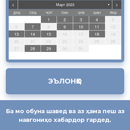
<
>
Март 2023
▼
ДУШ
СЕШ
ЧОР
ПАН
ҶУМ
ШАН
ЯКШ
2
5
7
3
5
1
1
4
7
2
5
7
3
6
1
4
6
2
2
5
1
3
6
1
4
7
2
5
7
3
4
7
3
5
1
3
6
2
4
7
2
5
1
6
2
4
7
3
5
3
6
6
2
5
7
3
5
1
4
6
2
4
7
7
3
6
1
4
6
2
5
7
3
5
1
2
5
1
3
6
1
4
7
2
5
7
3
3
6
2
4
7
2
5
1
3
6
1
4
4
7
3
5
1
3
6
2
7
1
7
3
2
2
7
2
1
2
3
4
5
12
14
10
12
11
14
12
14
10
13
11
13
12
10
13
11
14
12
14
10
11
14
10
12
10
13
11
14
12
13
11
14
10
12
10
13
13
12
14
10
12
11
13
11
14
14
10
13
11
13
12
14
10
12
12
10
13
11
14
12
14
10
10
13
11
14
12
10
13
11
11
14
10
12
10
13
14
14
10
14
9
8
8
9
8
9
9
8
8
9
8
9
9
8
9
9
8
9
8
9
8
9
8
8
9
9
9
8
8
8
9
8
9
9
9
6
7
8
9
10
11
12
16
19
21
17
19
15
15
18
21
16
19
21
17
20
15
18
20
16
16
19
15
17
20
15
18
21
16
19
21
17
18
21
17
19
15
17
20
16
18
21
16
19
15
20
16
18
21
17
19
17
20
20
16
19
21
17
19
15
18
20
16
18
21
21
17
20
15
18
20
16
19
21
17
19
15
16
19
15
17
20
15
18
21
16
19
21
17
17
20
16
18
21
16
19
15
17
20
15
18
18
21
17
19
15
17
20
16
21
15
21
17
16
16
21
16
13
14
15
16
17
18
19
23
26
28
24
26
22
22
25
28
23
26
28
24
27
22
25
27
23
23
26
22
24
27
22
25
28
23
26
28
24
25
28
24
26
22
24
27
23
25
28
23
26
22
27
23
25
28
24
26
24
27
27
23
26
28
24
26
22
25
27
23
25
28
28
24
27
22
25
27
23
26
28
24
26
22
23
26
22
24
27
22
25
28
23
26
28
24
24
27
23
25
28
23
26
22
24
27
22
25
25
28
24
26
22
24
27
23
28
22
28
24
23
23
28
23
20
21
22
23
24
25
26
30
31
29
30
31
29
30
29
29
30
31
31
29
30
30
29
30
31
30
31
29
30
31
29
30
31
29
29
29
30
31
30
30
29
29
31
29
30
29
31
30
30
27
28
29
30
31
ЭЪЛОНҲО
Ба мо обуна шавед ва аз ҳама пеш аз
навгониҳо хабардор гардед.