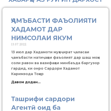
ҶАМЪБАСТИ ФАЪОЛИЯТИ
ХАДАМОТ ДАР
НИМСОЛАИ ЯКУМ
13.07.2022
13 июл дар Хадамоти муҳоҷират ҷаласаи
ҷамъбасти натиҷаҳои фаъолият дар шаш моҳи
соли равон ва вазифаҳои минбаъда баргузор
гардид, ки онро Сардори Хадамот
Каримзода Тоҳир
Давом додан...
Ташрифи сардори
Агентӣ оид ба