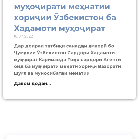
муҳоҷирати меҳнатии
хориҷии Ӯзбекистон ба
Хадамоти муҳоҷират
01.07.2022
Дар доираи татбиқи санадҳои ҳамкорӣ бо
Ҷумҳурии Ӯзбекистон Сардори Хадамоти
муҳоҷират Каримзода Тоҳир сардори Агентӣ
оид ба муҳоҷирати меҳнати хориҷӣ Вазорати
шуғл ва муносибатҳои меҳнатии
Давом додан...