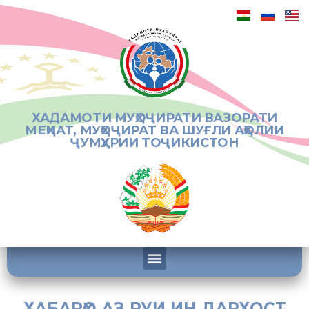
ХАДАМОТИ МУҲОҶИРАТИ ВАЗОРАТИ
МЕҲНАТ, МУҲОҶИРАТ ВА ШУҒЛИ АҲОЛИИ
ҶУМҲУРИИ ТОҶИКИСТОН
ХАБАРҲО АЗ РУИ ИН ДАРХОСТ