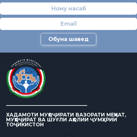
Обуна шавед
ХАДАМОТИ МУҲОҶИРАТИ ВАЗОРАТИ МЕҲНАТ,
МУҲОҶИРАТ ВА ШУҒЛИ АҲОЛИИ ҶУМҲУРИИ
ТОҶИКИСТОН