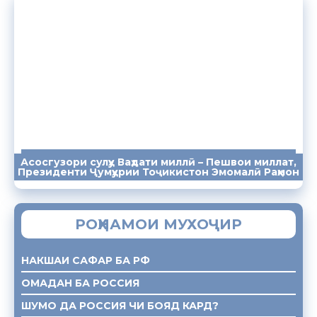
Асосгузори сулҳу Ваҳдати миллӣ – Пешвои миллат,
ПАЁМҲО
СУХАНРОНИҲО
СОМОНА
Президенти Ҷумҳурии Тоҷикистон Эмомалӣ Раҳмон
РОҲНАМОИ МУХОҶИР
НАКШАИ САФАР БА РФ
ОМАДАН БА РОССИЯ
ШУМО ДА РОССИЯ ЧИ БОЯД КАРД?