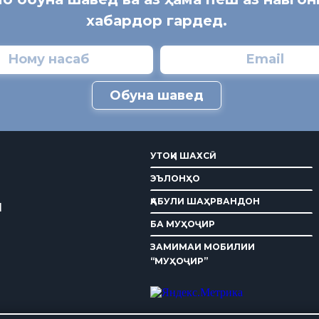
хабардор гардед.
Обуна шавед
УТОҚИ ШАХСӢ
ЭЪЛОНҲО
ҚАБУЛИ ШАҲРВАНДОН
И
БА МУҲОҶИР
ЗАМИМАИ МОБИЛИИ
“МУҲОҶИР”