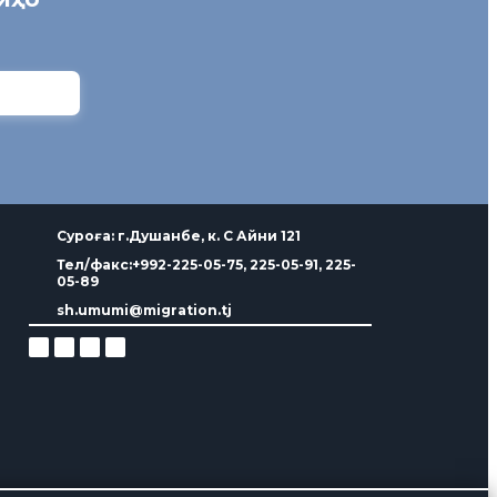
Суроға: г.Душанбе, к. С Айни 121
Тел/факс:+992-225-05-75, 225-05-91, 225-
05-89
sh.umumi@migration.tj