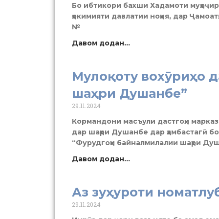
Бо ибтикори бахши Хадамоти муҳоҷир
ҳокимияти давлатии ноҳия, дар Ҷамоат
№
Давом додан...
Мулоқоту вохӯриҳо 
шаҳри Душанбе”
29.11.2024
Кормандони масъули дастгоҳи марказ
дар шаҳри Душанбе дар ҳамбастагӣ б
“Фурудгоҳи байналмилалии шаҳри Ду
Давом додан...
Аз зуҳуроти номатлу
29.11.2024