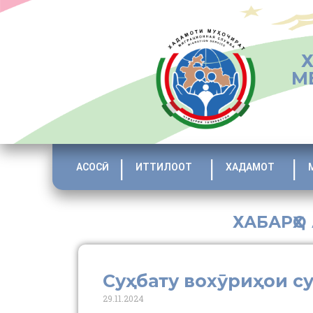
М
АСОСӢ
ИТТИЛООТ
ХАДАМОТ
ХАБАРҲО
Суҳбату вохӯриҳои с
29.11.2024