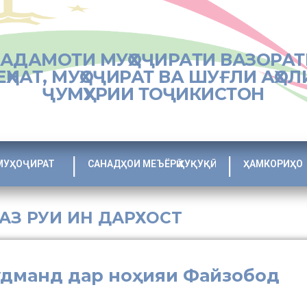
ХАДАМОТИ МУҲОҶИРАТИ ВАЗОРАТ
ЕҲНАТ, МУҲОҶИРАТ ВА ШУҒЛИ АҲОЛ
ҶУМҲУРИИ ТОҶИКИСТОН
МУҲОҶИРАТ
САНАДҲОИ МЕЪЁРӢ ҲУҚУҚӢ
ҲАМКОРИҲО
 АЗ РУИ ИН ДАРХОСТ
удманд дар ноҳияи Файзобод