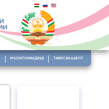
И
ИИ
ИҶОЗАТНОМАДИҲӢ
ТАМОС ВА ҚАБУЛ