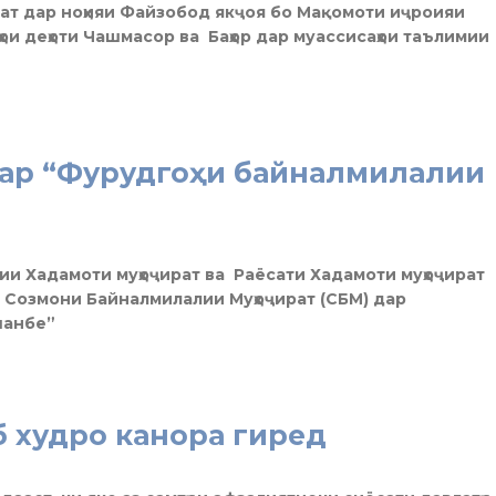
ат дар ноҳияи Файзобод якҷоя бо Мақомоти иҷроияи
ҳои деҳоти Чашмасор ва Баҳор дар муассисаҳои таълимии
дар “Фурудгоҳи байналмилалии
ии Хадамоти муҳоҷират ва Раёсати Хадамоти муҳоҷират
о Созмони Байналмилалии Муҳоҷират (СБМ) дар
шанбе”
б худро канора гиред