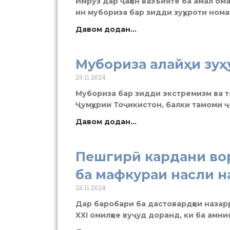
Имрӯз дар ҷаҳон вазъияте ба амал ома
ин мубориза бар зидди зуҳуроти ном
Давом додан...
Мубориза алайҳи зуҳ
29.11.2024
Мубориза бар зидди экстремизм ва т
Ҷумҳурии Тоҷикистон, балки тамоми ҷ
Давом додан...
Пешгирӣ кардани вор
ба мафкураи насли н
28.11.2024
Дар баробари ба дастовардҳои назар
ХХI омилҳое вуҷуд доранд, ки ба амни