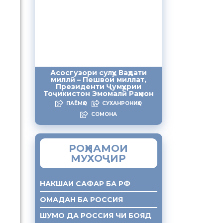
Асосгузори сулҳу Ваҳдати
миллӣ – Пешвои миллат,
Президенти Ҷумҳурии
Тоҷикистон Эмомалӣ Раҳмон
ПАЁМҲО
СУХАНРОНИҲО
СОМОНА
РОҲНАМОИ
МУХОҶИР
НАКШАИ САФАР БА РФ
ОМАДАН БА РОССИЯ
ШУМО ДА РОССИЯ ЧИ БОЯД