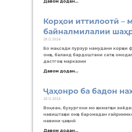
Давом додан...
Корҳои иттилоотӣ – 
байналмилалии шаҳ
28.11.2024
Бо мақсади пурзур намудани корҳои ф
онҳо, баланд бардоштани сатҳи омод
дастгоҳи марказии
Давом додан...
Ҷаҳонро ба бадон на
28.11.2024
Воқеан, бузургони мо ҳикматҳои зиёде
навиштаҳои онҳо баромадан ғайриимко
навини ҷаҳонӣ
Давом додан...