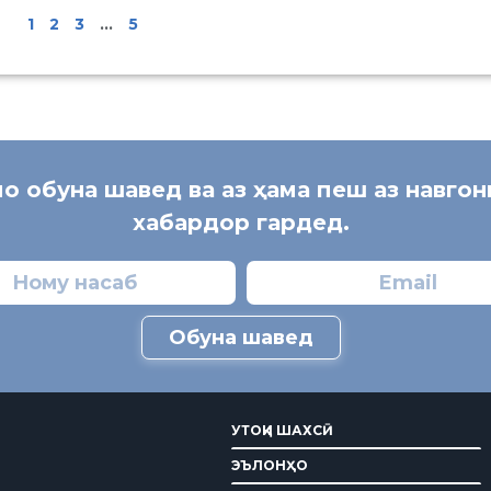
1
2
3
…
5
мо обуна шавед ва аз ҳама пеш аз навго
хабардор гардед.
Обуна шавед
УТОҚИ ШАХСӢ
ЭЪЛОНҲО