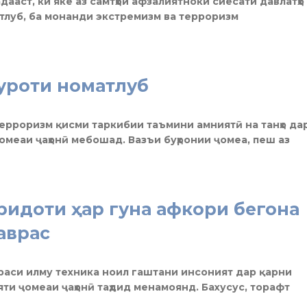
дааст, ки яке аз самтҳои афзалиятноки сиёсати давлатҳо
атлуб, ба монанди экстремизм ва терроризм
уроти номатлуб
ерроризм қисми таркибии таъмини амниятӣ на танҳо да
омеаи ҷаҳонӣ мебошад. Вазъи буҳронии ҷомеа, пеш аз
идоти ҳар гуна афкори бегона
аврас
раси илму техника ноил гаштани инсоният дар қарни
яти ҷомеаи ҷаҳонӣ таҳдид менамоянд. Бахусус, торафт