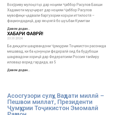
Вохӯриву мулоқотҳо дар ноҳияи Ҷаббор Расулов Бахши
Хадамоти муҳоҷират дар ноҳияи Ҷаббор Расулов
мувофиқи ҷадвали баргузории корҳои иттилоотӣ –
фаҳмондадиҳӣ, дар якҷоягӣ бо шуъбаи Кумитаи
Давом додан...
ХАБАРИ ФАВРӢ!
23.10.2024
Ба диққати шаҳрвандони Ҷумҳурии Тоҷикистон расонида
мешавад, ки ба қонунҳои федералӣ оид ба будубоши
шаҳрвадони хориҷӣ дар Федератсияи Россия тағйиру
иловаҳо ворид гардида, аз 5
Давом додан...
Асосгузори сулҳу Ваҳдати миллӣ –
Пешвои миллат, Президенти
Ҷумҳурии Тоҷикистон Эмомалӣ
Раҳмон