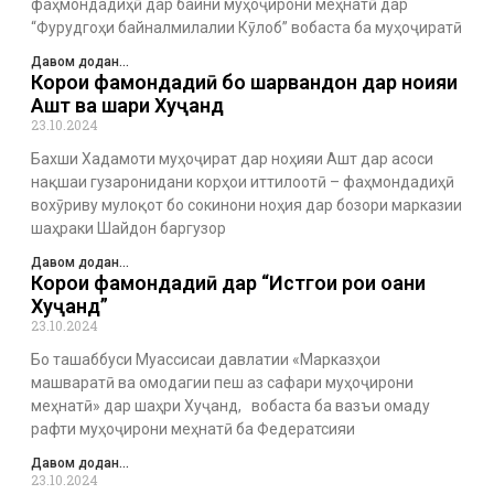
фаҳмондадиҳӣ дар байни муҳоҷирони меҳнатӣ дар
“Фурудгоҳи байналмилалии Кӯлоб” вобаста ба муҳоҷиратӣ
Давом додан...
Корҳои фаҳмондадиҳӣ бо шаҳрвандон дар ноҳияи
Ашт ва шаҳри Хуҷанд
23.10.2024
Бахши Хадамоти муҳоҷират дар ноҳияи Ашт дар асоси
нақшаи гузаронидани корҳои иттилоотӣ – фаҳмондадиҳӣ
вохӯриву мулоқот бо сокинони ноҳия дар бозори марказии
шаҳраки Шайдон баргузор
Давом додан...
Корҳои фаҳмондадиҳӣ дар “Истгоҳи роҳи оҳани
Хуҷанд”
23.10.2024
Бо ташаббуси Муассисаи давлатии «Марказҳои
машваратӣ ва омодагии пеш аз сафари муҳоҷирони
меҳнатӣ» дар шаҳри Хуҷанд, вобаста ба вазъи омаду
рафти муҳоҷирони меҳнатӣ ба Федератсияи
Давом додан...
23.10.2024