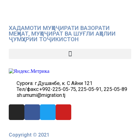
ХАДАМОТИ МУҲОҶИРАТИ ВАЗОРАТИ
МЕҲНАТ, МУҲОҶИРАТ ВА ШУҒЛИ АҲОЛИИ
ҶУМҲУРИИ ТОҶИКИСТОН
Суроға: г.Душанбе, к. С Айни 121
Тел/факс:+992-225-05-75, 225-05-91, 225-05-89
sh.umumi@migration.tj
Copyright © 2021