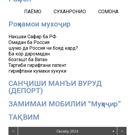
ПАЁМҲО
СУХАНРОНИҲО
СОМОНА
Роҳнамои мухоҷир
Накшаи Сафар ба РФ
Омадан ба Россия
шумо да Россия чи бояд кард?
Ба кор даромадан
бозгашт ба Ватан
Тартиби гирифтани патент
гирифтани кумаки хукуки
САНҶИШИ МАНЪИ ВУРУД
(ДЕПОРТ)
ЗАМИМАИ МОБИЛИИ “Муҳоҷир”
ТАҚВИМ
<
Октябр 2024
>
▼