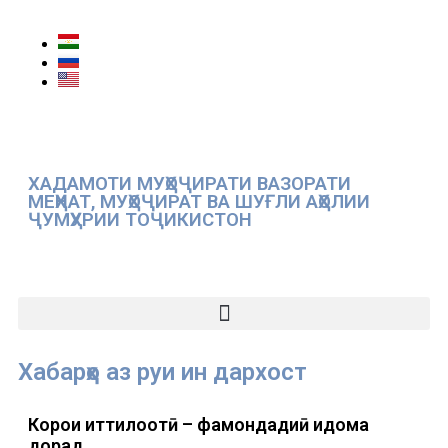
ХАДАМОТИ МУҲОҶИРАТИ ВАЗОРАТИ
МЕҲНАТ, МУҲОҶИРАТ ВА ШУҒЛИ АҲОЛИИ
ҶУМҲУРИИ ТОҶИКИСТОН
Хабарҳо аз руи ин дархост
Корҳои иттилоотӣ – фаҳмондадиҳӣ идома
дорад