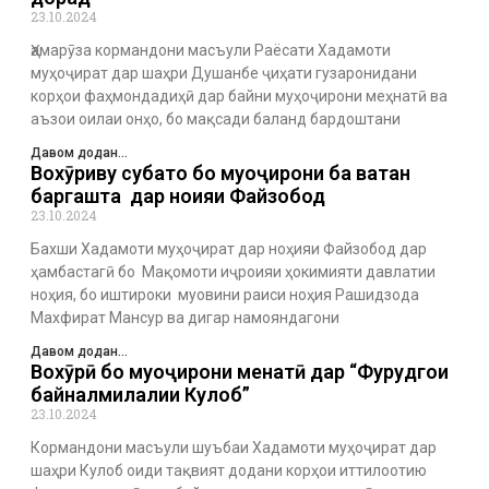
23.10.2024
Ҳамарӯза кормандони масъули Раёсати Хадамоти
муҳоҷират дар шаҳри Душанбе ҷиҳати гузаронидани
корҳои фаҳмондадиҳӣ дар байни муҳоҷирони меҳнатӣ ва
аъзои оилаи онҳо, бо мақсади баланд бардоштани
Давом додан...
Вохӯриву суҳбатҳо бо муҳоҷирони ба ватан
баргашта дар ноҳияи Файзобод
23.10.2024
Бахши Хадамоти муҳоҷират дар ноҳияи Файзобод дар
ҳамбастагӣ бо Мақомоти иҷроияи ҳокимияти давлатии
ноҳия, бо иштироки муовини раиси ноҳия Рашидзода
Махфират Мансур ва дигар намояндагони
Давом додан...
Вохӯрӣ бо муҳоҷирони меҳнатӣ дар “Фурудгоҳи
байналмилалии Кулоб”
23.10.2024
Кормандони масъули шуъбаи Хадамоти муҳоҷират дар
шаҳри Кулоб оиди тақвият додани корҳои иттилоотию