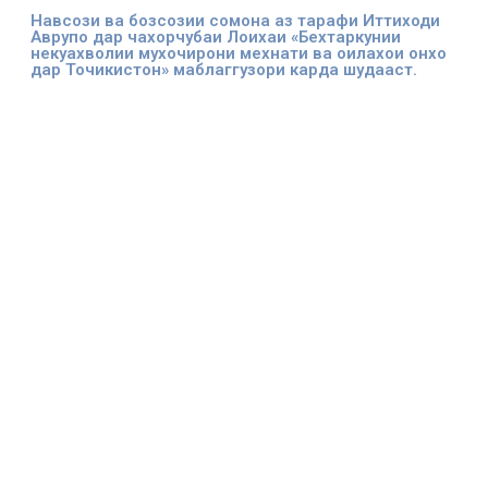
Навсози ва бозсозии сомона аз тарафи Иттиходи
Аврупо дар чахорчубаи Лоихаи «Бехтаркунии
некуахволии мухочирони мехнати ва оилахои онхо
дар Точикистон» маблаггузори карда шудааст.