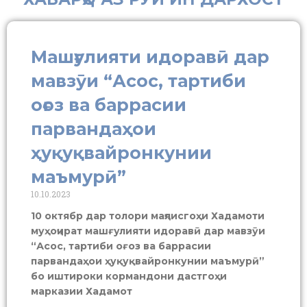
Машғулияти идоравӣ дар
мавзӯи “Асос, тартиби
оғоз ва баррасии
парвандаҳои
ҳуқуқвайронкунии
маъмурӣ”
10.10.2023
10 октябр дар толори маҷлисгоҳи Хадамоти
муҳоҷират машғулияти идоравӣ дар мавзӯи
“Асос, тартиби оғоз ва баррасии
парвандаҳои ҳуқуқвайронкунии маъмурӣ”
бо иштироки кормандони дастгоҳи
марказии Хадамот