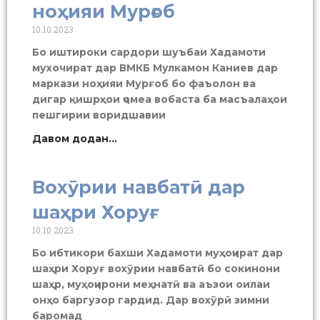
ноҳияи Мурғоб
10.10.2023
Бо иштироки сардори шуъбаи Хадамоти
мухочират дар ВМКБ Мулкамон Каниев дар
маркази ноҳияи Мурғоб бо фаъолон ва
дигар қишрҳои ҷомеа вобаста ба масъалаҳои
пешгирии воридшавии
Давом додан...
Вохӯрии навбатӣ дар
шаҳри Хоруғ
10.10.2023
Бо ибтикори бахши Хадамоти муҳоҷират дар
шаҳри Хоруғ вохӯрии навбатӣ бо сокинони
шаҳр, муҳоҷирони меҳнатӣ ва аъзои оилаи
онҳо баргузор гардид. Дар вохӯрӣ зимни
баромад