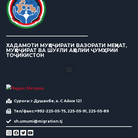
ХАДАМОТИ МУҲОҶИРАТИ ВАЗОРАТИ МЕҲНАТ,
МУҲОҶИРАТ ВА ШУҒЛИ АҲОЛИИ ҶУМҲУРИИ
ТОҶИКИСТОН
Суроға: г.Душанбе, к. С Айни 121
Тел/факс:+992-225-05-75, 225-05-91, 225-05-89
sh.umumi@migration.tj