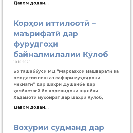
Давом додан...
Корҳои иттилоотӣ –
маърифатӣ дар
фурудгоҳи
байналмилалии Кӯлоб
10.10.2023
Бо ташаббуси МД “Марказҳои машваратӣ ва
омодагии пеш аз сафари муҳоҷирони
меҳнатӣ” дар шаҳри Душанбе дар
ҳамбастагӣ бо кормандони шуъбаи
Хадамоти муҳоҷират дар шаҳри Кӯлоб,
Давом додан...
Вохӯрии судманд дар