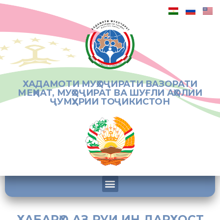
ХАДАМОТИ МУҲОҶИРАТИ ВАЗОРАТИ
МЕҲНАТ, МУҲОҶИРАТ ВА ШУҒЛИ АҲОЛИИ
ҶУМҲУРИИ ТОҶИКИСТОН
ХАБАРҲО АЗ РУИ ИН ДАРХОСТ