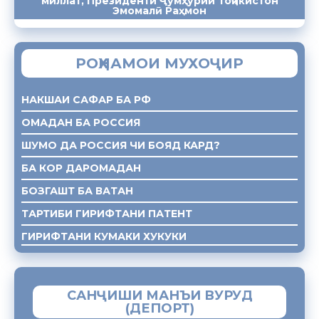
миллат, Президенти Ҷумҳурии Тоҷикистон
ПАЁМҲО
СУХАНРОНИҲО
СОМОНА
Эмомалӣ Раҳмон
РОҲНАМОИ МУХОҶИР
НАКШАИ САФАР БА РФ
ОМАДАН БА РОССИЯ
ШУМО ДА РОССИЯ ЧИ БОЯД КАРД?
БА КОР ДАРОМАДАН
БОЗГАШТ БА ВАТАН
ТАРТИБИ ГИРИФТАНИ ПАТЕНТ
ГИРИФТАНИ КУМАКИ ХУКУКИ
САНҶИШИ МАНЪИ ВУРУД
(ДЕПОРТ)