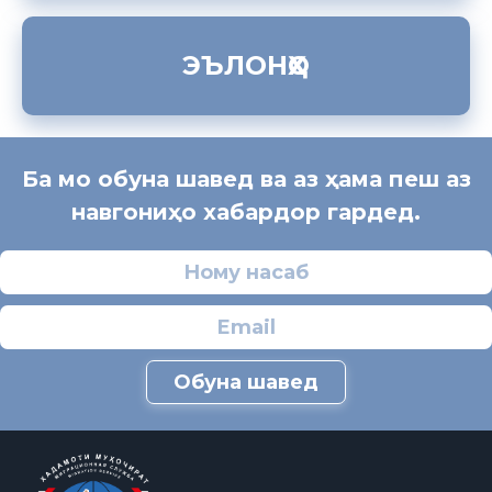
ЭЪЛОНҲО
Ба мо обуна шавед ва аз ҳама пеш аз
навгониҳо хабардор гардед.
Обуна шавед