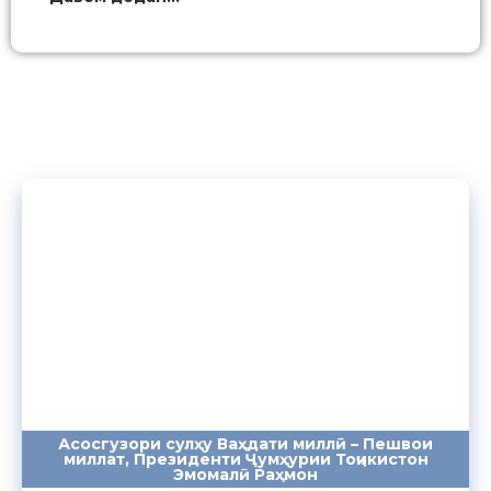
Асосгузори сулҳу Ваҳдати миллӣ – Пешвои
миллат, Президенти Ҷумҳурии Тоҷикистон
ПАЁМҲО
СУХАНРОНИҲО
СОМОНА
Эмомалӣ Раҳмон