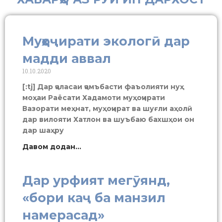
Муҳоҷирати экологӣ дар
мадди аввал
10.10.2020
[:tj] Дар ҷаласаи ҷамъбасти фаъолияти нуҳ
моҳаи Раёсати Хадамоти муҳоҷирати
Вазорати меҳнат, муҳоҷират ва шуғли аҳолӣ
дар вилояти Хатлон ва шуъбаю бахшҳои он
дар шаҳру
Давом додан...
Дар урфият мегӯянд,
«бори каҷ ба манзил
намерасад»