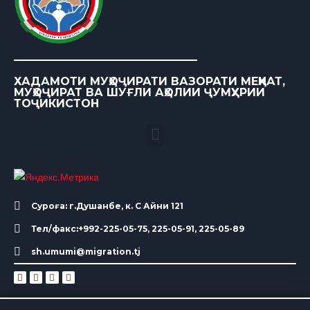
ХАДАМОТИ МУҲОҶИРАТИ ВАЗОРАТИ МЕҲНАТ,
МУҲОҶИРАТ ВА ШУҒЛИ АҲОЛИИ ҶУМҲУРИИ
ТОҶИКИСТОН
Суроға: г.Душанбе, к. С Айни 121
Тел/факс:+992-225-05-75, 225-05-91, 225-05-89
sh.umumi@migration.tj