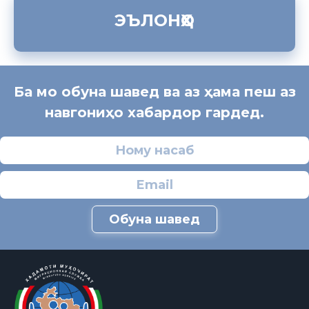
ЭЪЛОНҲО
Ба мо обуна шавед ва аз ҳама пеш аз
навгониҳо хабардор гардед.
Обуна шавед