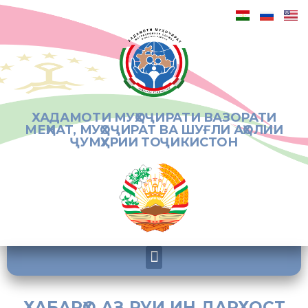
ХАДАМОТИ МУҲОҶИРАТИ ВАЗОРАТИ
МЕҲНАТ, МУҲОҶИРАТ ВА ШУҒЛИ АҲОЛИИ
ҶУМҲУРИИ ТОҶИКИСТОН
ХАБАРҲО АЗ РУИ ИН ДАРХОСТ