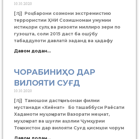
10.10.2020
[:tj] Роҳбарони созмони экстремистию
террористии ҲНИ Созишномаи умумии
истиқори сулҳ ва ризояти миллиро зери по
гузошта, соли 2015 даст ба ошӯбу
табаддулоти давлатӣ заданд ва ҳадафу
Давом додан...
ЧОРАБИНИҲО ДАР
ВИЛОЯТИ СУҒД
10.10.2020
[:tj] Тамошои дастҷамъонаи филми
мустанади «Хиёнат» Бо ташаббуси Раёсати
Хадамоти муҳоҷирати Вазорати меҳнат,
муҳоҷират ва шуғли аҳолии Ҷумҳурии
Тоҷикистон дар вилояти Суғд қисмҳои чорум
Давом додан...