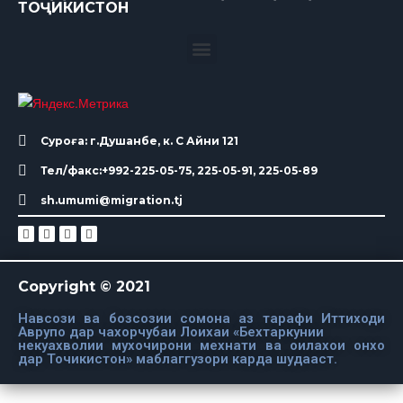
ТОҶИКИСТОН
Суроға: г.Душанбе, к. С Айни 121
Тел/факс:+992-225-05-75, 225-05-91, 225-05-89
sh.umumi@migration.tj
Copyright © 2021
Навсози ва бозсозии сомона аз тарафи Иттиходи
Аврупо дар чахорчубаи Лоихаи «Бехтаркунии
некуахволии мухочирони мехнати ва оилахои онхо
дар Точикистон» маблаггузори карда шудааст.