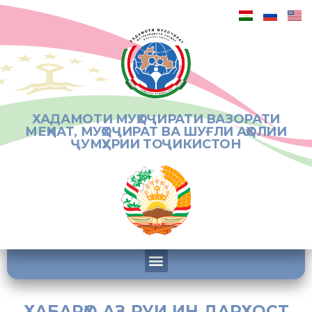
ХАДАМОТИ МУҲОҶИРАТИ ВАЗОРАТИ
МЕҲНАТ, МУҲОҶИРАТ ВА ШУҒЛИ АҲОЛИИ
ҶУМҲУРИИ ТОҶИКИСТОН
ХАБАРҲО АЗ РУИ ИН ДАРХОСТ