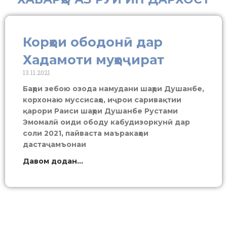
Корҳои ободонӣ дар
Хадамоти муҳоҷират
13.11.2021
Баҳри зебою озода намудани шаҳри Душанбе,
корхонаю муссисаҳо, иҷрои саривақтии
қарори Раиси шаҳри Душанбе Рустами
Эмомалӣ оиди ободу кабудизоркунӣ дар
соли 2021, пайваста маъракаҳои
дастаҷамъонаи
Давом додан...