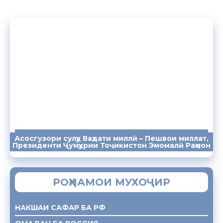
Асосгузори сулҳу Ваҳдати миллӣ – Пешвои миллат,
ПАЁМҲО
СУХАНРОНИҲО
СОМОНА
Президенти Ҷумҳурии Тоҷикистон Эмомалӣ Раҳмон
РОҲНАМОИ МУХОҶИР
НАКШАИ САФАР БА РФ