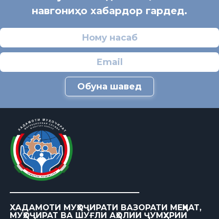
навгониҳо хабардор гардед.
Обуна шавед
ХАДАМОТИ МУҲОҶИРАТИ ВАЗОРАТИ МЕҲНАТ,
МУҲОҶИРАТ ВА ШУҒЛИ АҲОЛИИ ҶУМҲУРИИ